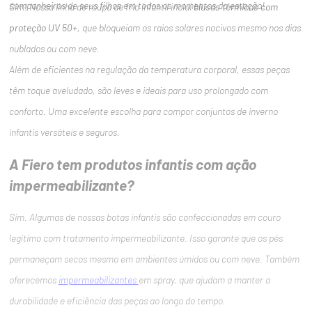
companheiros de seus filhos em todos os momentos da estação!
Sim! Nossa linha de roupa de frio infantil inclui
blusas térmicas com
proteção UV 50+
, que bloqueiam os raios solares nocivos mesmo nos dias
nublados ou com neve.
Além de eficientes na regulação da temperatura corporal, essas peças
têm toque aveludado, são leves e ideais para uso prolongado com
conforto. Uma excelente escolha para compor conjuntos de inverno
infantis versáteis e seguros.
A Fiero tem produtos infantis com ação
impermeabilizante?
Sim. Algumas de nossas botas infantis são confeccionadas em couro
legítimo com tratamento impermeabilizante. Isso garante que os pés
permaneçam secos mesmo em ambientes úmidos ou com neve. Também
oferecemos
impermeabilizantes
em spray, que ajudam a manter a
durabilidade e eficiência das peças ao longo do tempo.