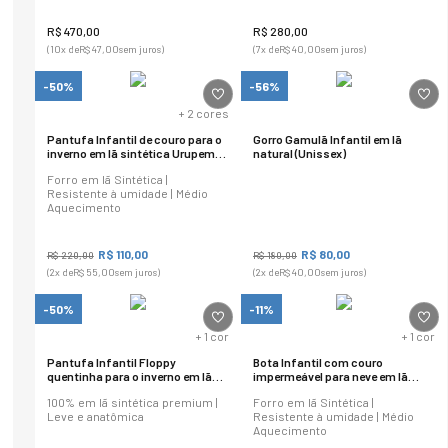
R$
470
,
00
R$
280
,
00
(
10
x de
R$
47
,
00
sem juros)
(
7
x de
R$
40
,
00
sem juros)
-50%
-56%
+
2
cores
Pantufa Infantil de couro para o
Gorro Gamulã Infantil em lã
inverno em lã sintética Urupema
natural (Unissex)
Ref.:21803
Forro em lã Sintética |
Resistente à umidade | Médio
Aquecimento
R$
110
,
00
R$
80
,
00
R$
220
,
00
R$
180
,
00
(
2
x de
R$
55
,
00
sem juros)
(
2
x de
R$
40
,
00
sem juros)
-50%
-11%
+
1
cor
+
1
cor
Pantufa Infantil Floppy
Bota Infantil com couro
quentinha para o inverno em lã
impermeável para neve em lã
sintética Ref.:21815
sintética Utah Mini Ref.2007
100% em lã sintética premium |
Forro em lã Sintética |
Leve e anatômica
Resistente à umidade | Médio
Aquecimento