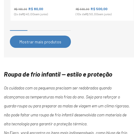
R$
80
,
00
R$
500
,
00
R$
160
,
00
R$
560
,
00
(
2
x de
R$
40
,
00
sem juros)
(
10
x de
R$
50
,
00
sem juros)
Mostrar mais produtos
Roupa de frio infantil — estilo e proteção
Os cuidados com os pequenos precisam ser redobrados quando
alcançamos as temperaturas mais frias do ano. Seja para reforçar o
guarda-roupa ou para preparar as malas de viagem em um clima rigoroso,
não pode faltar uma roupa de frio infantil desenvolvida com materiais de
alta tecnologia para garantir a proteção térmica.
Na Fiero, você encontra os itens mais indispensáveis, como blusa de frio