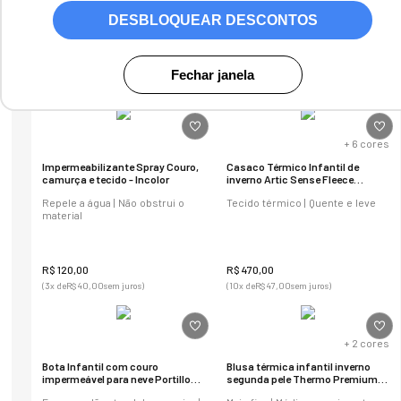
DESBLOQUEAR DESCONTOS
102
produtos
Fechar janela
+
6
cores
Impermeabilizante Spray Couro,
Casaco Térmico Infantil de
camurça e tecido - Incolor
inverno Artic Sense Fleece
Original
Repele a água | Não obstrui o
Tecido térmico | Quente e leve
material
R$
120
,
00
R$
470
,
00
(
3
x de
R$
40
,
00
sem juros)
(
10
x de
R$
47
,
00
sem juros)
+
2
cores
Bota Infantil com couro
Blusa térmica infantil inverno
impermeável para neve Portillo
segunda pele Thermo Premium
em lã natural Ref.:2013
Lite