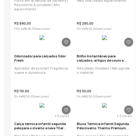
Forro em lã natural de carneiro |
Mais fina | Médio aquecimento
Resistente à umidade | Alto
aquecimento
R$
690
,
00
R$
280
,
00
(
10
x de
R$
69
,
00
sem juros)
(
7
x de
R$
40
,
00
sem juros)
Odorizador para calçados Odor
Brilho Instantâneo para
Fresh
calçados, artigos de couro e
sintético
Aplicador direcional | Fragrância
Resultado imediato | Não agride
suave e duradoura
o material
R$
110
,
00
R$
50
,
00
(
2
x de
R$
55
,
00
sem juros)
(
1
x de
R$
50
,
00
sem juros)
+
3
cores
+
2
cores
Calça térmica infantil segunda
Blusa Térmica Infantil Segunda
pele para o inverno e neve Thermo
Pele inverno Thermo Premium
Premium Lite
Original
Mais fina | Médio aquecimento
Mais grossa | Alto aquecimento