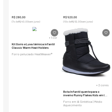
R$
280
,
00
R$
520
,
00
(
7
x de
R$
40
,
00
sem juros)
(
10
x de
R$
52
,
00
sem juros)
+
1
cor
Kit Gorro e Luva térmica infantil
Classic Warm Heat Holders
Forro peluciado HeatWeaver®
+
2
cores
Bota Infantil quente para o
inverno Runny Flakes Kids em lã
sintética Ref.:21406
Forro em lã Sintética | Médio
Aquecimento