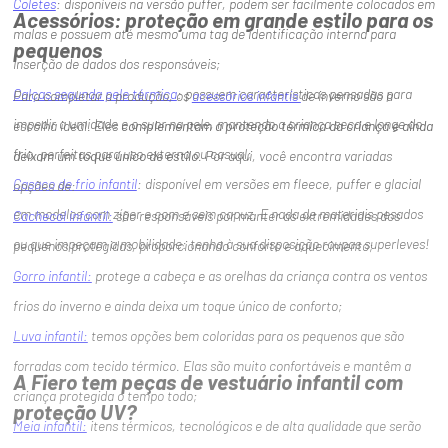
Coletes
: disponíveis na versão puffer, podem ser facilmente colocados em
Acessórios: proteção em grande estilo para os
malas e possuem até mesmo uma tag de identificação interna para
pequenos
inserção de dados dos responsáveis;
Calças segunda pele térmica
: possuem características pensadas para
Para completar a produção, os
acessórios infantis
de inverno são a
impedir a umidade e o suor na pele, mantendo a criança seca e longe do
escolha ideal. Eles
complementam a proteção térmica da criança e ainda
frio, perfeitas para uso externo ou casual;
deixam um toque único de estilo
. Por aqui, você encontra variadas
Casaco de frio infantil
: disponível em versões em fleece, puffer e glacial
opções de:
em modelos com zíper e com e sem capuz. E nada de materiais pesados
Cachecol infantil:
são responsáveis por manter as extremidades dos
ou que impeçam a mobilidade: tenha à sua disposição roupas superleves!
pequenos protegidas, proporcionando conforto e aquecimento;
Gorro infantil:
protege a cabeça e as orelhas da criança contra os ventos
frios do inverno e ainda deixa um toque único de conforto;
Luva infantil:
temos opções bem coloridas para os pequenos que são
forradas com tecido térmico. Elas são muito confortáveis e mantêm a
A Fiero tem peças de vestuário infantil com
criança protegida o tempo todo;
proteção UV?
Meia infantil:
itens térmicos, tecnológicos e de alta qualidade que serão