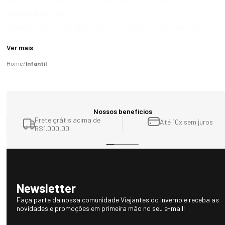
isolamento térmico;
Acessórios como luvas, meias, gorros e cachecóis, todos com forro
térmico.
Ver mais
Infantil
Nossos benefícios
Frete grátis acima de
Até 10x sem juros
R$1.000,00
Newsletter
Faça parte da nossa comunidade Viajantes do Inverno e receba as
novidades e promoções em primeira mão no seu e-mail!