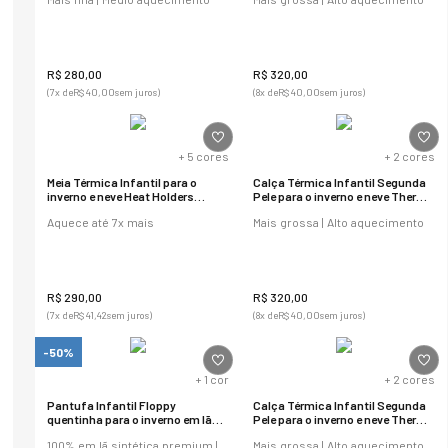
R$
280
,
00
R$
320
,
00
(
7
x de
R$
40
,
00
sem juros)
(
8
x de
R$
40
,
00
sem juros)
+
5
cores
+
2
cores
Meia Térmica Infantil para o
Calça Térmica Infantil Segunda
inverno e neve Heat Holders
Pele para o inverno e neve Thermo
Original 2.3
Premium
Aquece até 7x mais
Mais grossa | Alto aquecimento
R$
290
,
00
R$
320
,
00
(
7
x de
R$
41
,
42
sem juros)
(
8
x de
R$
40
,
00
sem juros)
-50%
+
1
cor
+
2
cores
Pantufa Infantil Floppy
Calça Térmica Infantil Segunda
quentinha para o inverno em lã
Pele para o inverno e neve Thermo
sintética Ref.:21815
Premium
100% em lã sintética premium |
Mais grossa | Alto aquecimento