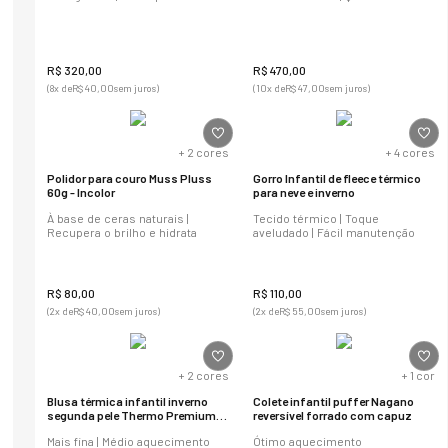
R$
320
,
00
R$
470
,
00
(
8
x de
R$
40
,
00
sem juros)
(
10
x de
R$
47
,
00
sem juros)
+
2
cores
+
4
cores
Polidor para couro Muss Pluss
Gorro Infantil de fleece térmico
60g - Incolor
para neve e inverno
À base de ceras naturais |
Tecido térmico | Toque
Recupera o brilho e hidrata
aveludado | Fácil manutenção
R$
80
,
00
R$
110
,
00
(
2
x de
R$
40
,
00
sem juros)
(
2
x de
R$
55
,
00
sem juros)
+
2
cores
+
1
cor
Blusa térmica infantil inverno
Colete infantil puffer Nagano
segunda pele Thermo Premium
reversível forrado com capuz
Lite
Mais fina | Médio aquecimento
Ótimo aquecimento