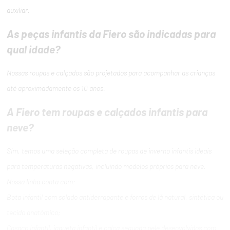
auxiliar.
As peças infantis da Fiero são indicadas para
qual idade?
Nossas roupas e calçados são projetados para acompanhar as crianças
até aproximadamente os 10 anos.
A Fiero tem roupas e calçados infantis para
neve?
Sim, temos uma seleção completa de roupas de inverno infantis ideais
para temperaturas negativas, incluindo modelos próprios para neve.
Nossa linha conta com:
Bota infantil com solado antiderrapante e forros de lã natural, sintética ou
tecido anatômico;
Casaco infantil, jaqueta infantil e calça segunda pele desenvolvidos com