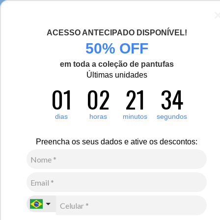
Seja bem-vinda(o), Viajante de Inverno!
ACESSO ANTECIPADO DISPONÍVEL!
0
50% OFF
em toda a coleção de pantufas
Últimas unidades
Infantil
01
02
21
33
Infantil
Os cuidados com as crianças no inverno devem ser redobrados. Para
dias
horas
minutos
segundos
facilitar o cotidiano dos pais e proporcionar aconchego e estilo aos
pequenos, a Fiero conta com uma coleção completa de roupas,
acessórios e calçados infantis para neve e frio. São peças coringas
Preencha os seus dados e ative os descontos:
para o guarda-roupa infantil de inverno.