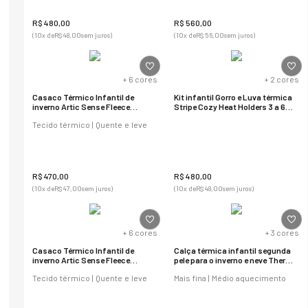
R$
480
,
00
R$
560
,
00
(
10
x de
R$
48
,
00
sem juros)
(
10
x de
R$
56
,
00
sem juros)
+
6
cores
+
2
cores
Casaco Térmico Infantil de
Kit infantil Gorro e Luva térmica
inverno Artic Sense Fleece
Stripe Cozy Heat Holders 3 a 6
Original
anos
Tecido térmico | Quente e leve
R$
470
,
00
R$
480
,
00
(
10
x de
R$
47
,
00
sem juros)
(
10
x de
R$
48
,
00
sem juros)
+
6
cores
+
3
cores
Casaco Térmico Infantil de
Calça térmica infantil segunda
inverno Artic Sense Fleece
pele para o inverno e neve Thermo
Original
Premium Lite
Tecido térmico | Quente e leve
Mais fina | Médio aquecimento