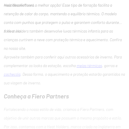
mais desafiadores.
HeatWeaver® será a melhor opção! Esse tipo de forração facilita a
retenção de calor do corpo, mantendo o equilíbrio térmico. O modelo
conta com punhos que protegem o pulso e garantem conforto durante
todo o uso.
A Heat Holders também desenvolve luvas térmicas infantis para as
crianças curtirem a neve com proteção térmica e aquecimento. Confira
no nosso site.
Aproveite também para conferir aqui outros acessórios de inverno. Para
complementar os looks da estação, escolha
meias térmicas
, gorros e
cachecóis
. Dessa forma, o aquecimento e proteção estarão garantidos na
sua viagem de inverno.
Conheça a Fiero Partners
Fortalecendo o nosso estilo de vida, criamos a Fiero Partners, com
objetivo de unir outras marcas que possuem o mesmo propósito e estilo.
Por isso, contamos com a Heat Holders, marca criada na Inglaterra em