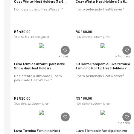
Cozy Winter Heat Holders 3 a 6
Cozy Winter Heat Holders 3 a 6
anos
anos
Forro peluciado HeatWeaver®
Forro peluciado HeatWeaver®
R$
480
,
00
R$
480
,
00
(
10
x de
R$
48
,
00
sem juros)
(
10
x de
R$
48
,
00
sem juros)
+
1
cor
+
4
cores
Luva térmica infantil para neve
Kit Gorro Pompom e Luva térmica
Snow day Heat Holders
feminino Roll Up Heat Holders 7 a
10 anos
Resistente à umidade | Forro
Forro peluciado HeatWeaver®
peluciado HeatWeaver®
R$
520
,
00
R$
480
,
00
(
10
x de
R$
52
,
00
sem juros)
(
10
x de
R$
48
,
00
sem juros)
+
3
cores
Luva Térmica Feminina Heat
Luva Térmica Infantil para neve