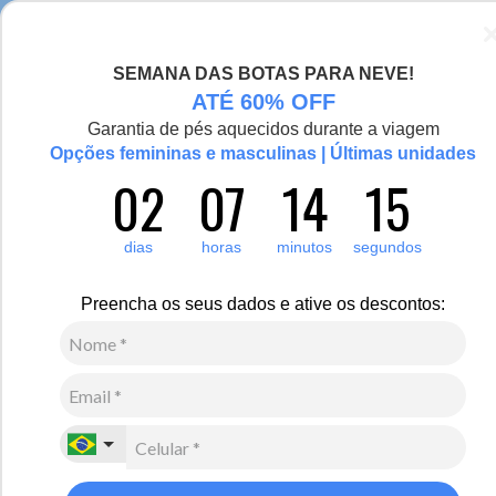
Chegou a nova coleção Alma Viajante, conheça aqui
SEMANA DAS BOTAS PARA NEVE!
0
ATÉ 60% OFF
Garantia de pés aquecidos durante a viagem
Opções femininas e masculinas | Últimas unidades
02
07
14
15
Outras Marcas
Heat Holders
Luvas Térmicas
Luvas
Luvas térmicas Heat Holders para manter as mãos aquecidas no
dias
horas
minutos
segundos
inverno. Para aproveitar lugares com neve e umidade, temos luvas
impermeáveis desenvolvidas com materiais de alta performance.
Também contamos com luvas para momentos casuais. São
Preencha os seus dados e ative os descontos:
acessórios práticos, versáteis e funcionais para te acompanhar nos
dias frios.