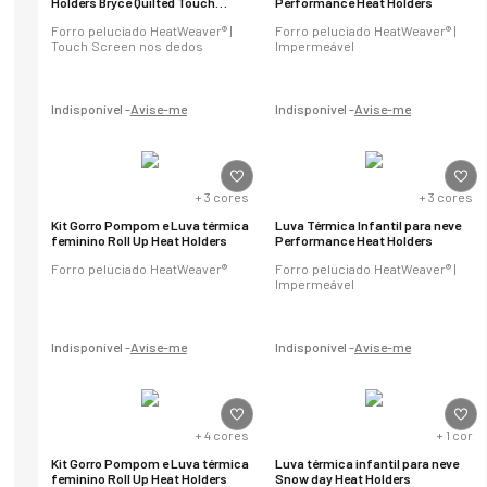
Holders Bryce Quilted Touch
Performance Heat Holders
Screen
Forro peluciado HeatWeaver® |
Forro peluciado HeatWeaver® |
Touch Screen nos dedos
Impermeável
Indisponível -
Avise-me
Indisponível -
Avise-me
+
3
cores
+
3
cores
Kit Gorro Pompom e Luva térmica
Luva Térmica Infantil para neve
feminino Roll Up Heat Holders
Performance Heat Holders
Forro peluciado HeatWeaver®
Forro peluciado HeatWeaver® |
Impermeável
Indisponível -
Avise-me
Indisponível -
Avise-me
+
4
cores
+
1
cor
Kit Gorro Pompom e Luva térmica
Luva térmica infantil para neve
feminino Roll Up Heat Holders
Snow day Heat Holders