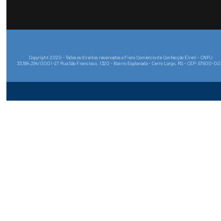
Copyright 2020 - Todos os direitos reservados a Fiero Comércio de Confecção Eireli - CNPJ
33.564.264/0001-27 Rua São Francisco, 1320 - Bairro Esplanada - Cerro Largo, RS - CEP: 97900-0