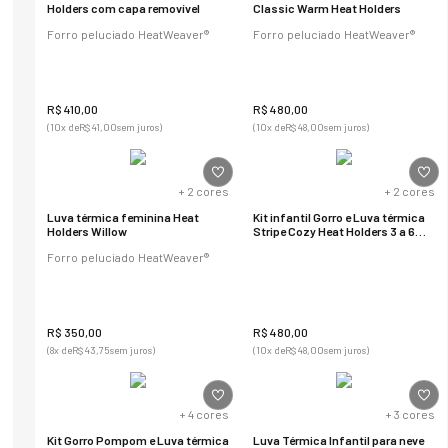
Holders com capa removível
Classic Warm Heat Holders
Forro peluciado HeatWeaver®
Forro peluciado HeatWeaver®
R$
410
,
00
R$
480
,
00
(
10
x de
R$
41
,
00
sem juros)
(
10
x de
R$
48
,
00
sem juros)
+
2
cores
+
2
cores
Luva térmica feminina Heat
Kit infantil Gorro e Luva térmica
Holders Willow
Stripe Cozy Heat Holders 3 a 6
anos
Forro peluciado HeatWeaver®
R$
350
,
00
R$
480
,
00
(
8
x de
R$
43
,
75
sem juros)
(
10
x de
R$
48
,
00
sem juros)
+
4
cores
+
3
cores
Kit Gorro Pompom e Luva térmica
Luva Térmica Infantil para neve