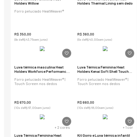
Holders Willow
Holders Thermal Lining sem dedo
Forro peluciado HeatWeaver®
R$
350
,
00
R$
360
,
00
(
8
x de
R$
43
,
75
sem juros)
(
9
x de
R$
40
,
00
sem juros)
Luva térmica masculina Heat
Luva Térmica Feminina Heat
Holders Workforce Performance
Holders Kenai Soft Shell Touch
Touch Screen
Screen
Forro peluciado HeatWeaver® |
Forro peluciado HeatWeaver® |
Touch Screen nos dedos
Touch Screen nos dedos
R$
670
,
00
R$
660
,
00
(
10
x de
R$
67
,
00
sem juros)
(
10
x de
R$
66
,
00
sem juros)
+
2
cores
+
1
cor
Luva Térmica Feminina Heat
Kit Gorro e Luva térmica infantil