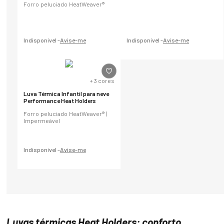
Forro peluciado HeatWeaver®
Indisponível -
Avise-me
Indisponível -
Avise-me
+
3
cores
Luva Térmica Infantil para neve
Performance Heat Holders
Forro peluciado HeatWeaver® |
Impermeável
Indisponível -
Avise-me
Luvas térmicas Heat Holders: conforto,