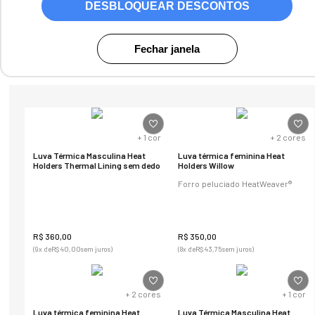
DESBLOQUEAR DESCONTOS
Fechar janela
29
produtos
+
1
cor
+
2
cores
Luva Térmica Masculina Heat
Luva térmica feminina Heat
Holders Thermal Lining sem dedo
Holders Willow
Forro peluciado HeatWeaver®
R$
360
,
00
R$
350
,
00
(
9
x de
R$
40
,
00
sem juros)
(
8
x de
R$
43
,
75
sem juros)
+
2
cores
+
1
cor
Luva térmica feminina Heat
Luva Térmica Masculina Heat