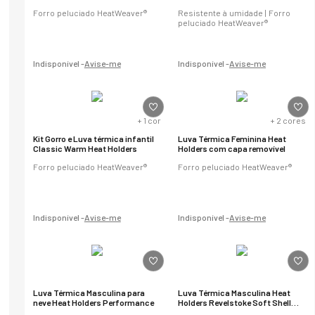
Forro peluciado HeatWeaver®
Resistente à umidade | Forro
peluciado HeatWeaver®
Indisponível -
Avise-me
Indisponível -
Avise-me
+
1
cor
+
2
cores
Kit Gorro e Luva térmica infantil
Luva Térmica Feminina Heat
Classic Warm Heat Holders
Holders com capa removível
Forro peluciado HeatWeaver®
Forro peluciado HeatWeaver®
Indisponível -
Avise-me
Indisponível -
Avise-me
Luva Térmica Masculina para
Luva Térmica Masculina Heat
neve Heat Holders Performance
Holders Revelstoke Soft Shell
Touch Screen