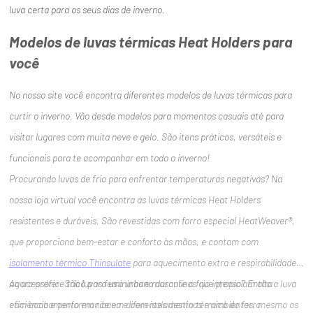
luva certa para os seus dias de inverno.
Modelos de luvas térmicas Heat Holders para
você
No nosso site você encontra diferentes modelos de luvas térmicas para
curtir o inverno. Vão desde modelos para momentos casuais até para
visitar lugares com muita neve e gelo. São itens práticos, versáteis e
funcionais para te acompanhar em todo o inverno!
Procurando luvas de frio para enfrentar temperaturas negativas? Na
nossa loja virtual você encontra as luvas térmicas Heat Holders
resistentes e duráveis. São revestidas com forro especial HeatWeaver®,
que proporciona bem-estar e conforto às mãos, e contam com
isolamento térmico Thinsulate
para aquecimento extra e respirabilidade
ao acessório. São luvas femininas e masculinas que propiciam alta
Agora prefere
tricô para uso urbano
durante o frio intenso? Então a luva
eficiência e performance em diferentes destinos e ambientes, mesmo os
com acabamento em ribana e com isolamento térmico do forro