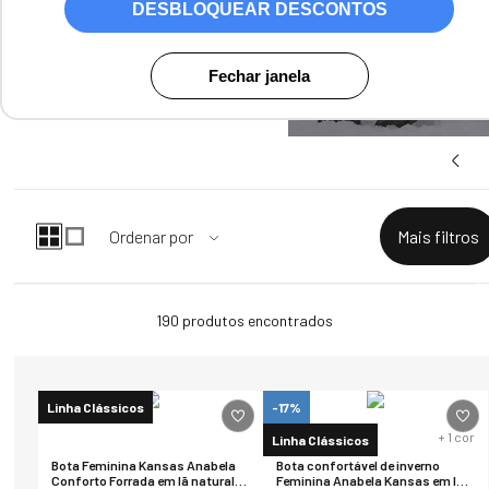
DESBLOQUEAR DESCONTOS
Fechar janela
190
produtos
Linha Clássicos
-17%
+
1
cor
Linha Clássicos
Bota Feminina Kansas Anabela
Bota confortável de inverno
Conforto Forrada em lã natural
Feminina Anabela Kansas em lã