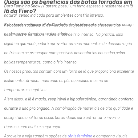
Quais são os benefícios das botas forradas em
Bota Feminina Snowy Fasten:
possui um forro espesso e resistente em lã
lã da Fiero?
natural, sendo indicada para ambientes com frio intenso;
Bota Feminina Runny Flakes:
é forrada em lã sintética e possui um design
As botas forradas em lã da Fiero são projetadas para oferecer alto
moderno que é resistente à umidade.
desempenho térmico em ambientes de frio intenso. Na prática, isso
significa que você poderá aproveitar os seus momentos de descontração
no frio sem se preocupar com possíveis desconfortos causados pelas
baixas temperaturas, como o frio intenso.
Os nossos produtos contam com um forro de lã que proporciona excelente
isolamento térmico, mantendo os pés aquecidos mesmo em
temperaturas negativas.
Além disso,
a lã é macia, respirável e hipoalergênica, garantindo conforto
durante o uso prolongado.
A combinação de materiais de alta qualidade e
design funcional torna essas botas ideais para enfrentar o inverno
rigoroso com estilo e segurança!
Aproveite e veja também opções de
tênis feminino
e componha visuais