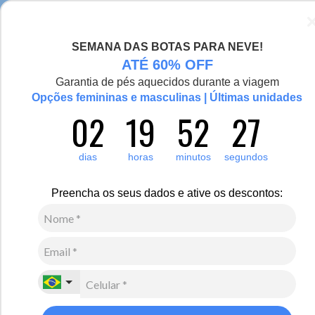
Chegou a nova coleção Alma Viajante, conheça aqui
SEMANA DAS BOTAS PARA NEVE!
0
ATÉ 60% OFF
Garantia de pés aquecidos durante a viagem
Opções femininas e masculinas | Últimas unidades
02
19
52
26
Feminino
Calçados
Botas Forradas em Lã
Botas femininas forradas em
lã
dias
horas
minutos
segundos
As botas femininas forradas em lã são perfeitas para os dias de frio
Preencha os seus dados e ative os descontos:
ou com neve. Confira modelos casuais, urbanos e exploradores de
botas com forro para mulheres. Desenvolvidas com materiais
especiais para acompanhar você em todos os momentos do inverno
e deixar seus pés aquecidos.