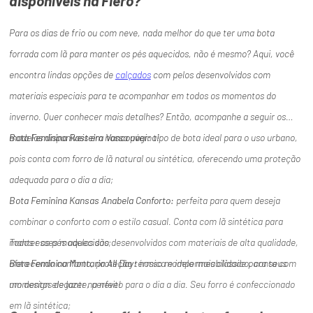
disponíveis na Fiero?
Para os dias de frio ou com neve, nada melhor do que ter uma bota
forrada com lã para manter os pés aquecidos, não é mesmo? Aqui, você
encontra lindas opções de
calçados
com pelos desenvolvidos com
materiais especiais para te acompanhar em todos os momentos do
inverno. Quer conhecer mais detalhes? Então, acompanhe a seguir os
modelos disponíveis em nossa página!
Bota Feminina Rasteira Vancouver:
tipo de bota ideal para o uso urbano,
pois conta com forro de lã natural ou sintética, oferecendo uma proteção
adequada para o dia a dia;
Bota Feminina Kansas Anabela Conforto:
perfeita para quem deseja
combinar o conforto com o estilo casual. Conta com lã sintética para
manter os pés aquecidos;
Todos esses modelos são desenvolvidos com materiais de alta qualidade,
Bota Feminina Montaria All Day:
oferecendo conforto, proteção térmica e impermeabilidade para seus
nosso modelo mais clássico, conta com
um design elegante, perfeito para o dia a dia. Seu forro é confeccionado
momentos de lazer na neve!
em lã sintética;