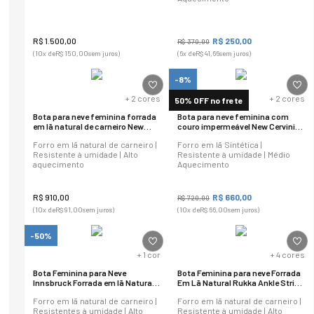
R$
1
.
500
,
00
R$
250
,
00
R$
370
,
00
(
10
x de
R$
150
,
00
sem juros)
(
6
x de
R$
41
,
66
sem juros)
-8%
+
2
cores
+
2
cores
50% OFF no frete
Bota para neve feminina forrada
Bota para neve feminina com
em lã natural de carneiro New
couro impermeável New Cervinia
Cervinia Ref.:23402
em lã sintética Ref.:23401
Forro em lã natural de carneiro |
Forro em lã Sintética |
Resistente à umidade | Alto
Resistente à umidade | Médio
aquecimento
Aquecimento
R$
910
,
00
R$
660
,
00
R$
720
,
00
(
10
x de
R$
91
,
00
sem juros)
(
10
x de
R$
66
,
00
sem juros)
-50%
+
1
cor
+
4
cores
Bota Feminina para Neve
Bota Feminina para neve Forrada
Innsbruck Forrada em lã Natural
Em Lã Natural Rukka Ankle Strip
Ref.:1572
Ref.: 22101
Forro em lã natural de carneiro |
Forro em lã natural de carneiro |
Resistentes à umidade | Alto
Resistente à umidade | Alto