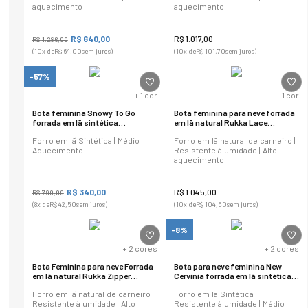
aquecimento
aquecimento
R$
640
,
00
R$
1
.
017
,
00
R$
1
.
286
,
00
(
10
x de
R$
64
,
00
sem juros)
(
10
x de
R$
101
,
70
sem juros)
-57%
+
1
cor
+
1
cor
Bota feminina Snowy To Go
Bota feminina para neve forrada
forrada em lã sintética
em lã natural Rukka Lace
Ref.:23107
Ref.:22104
Forro em lã Sintética | Médio
Forro em lã natural de carneiro |
Aquecimento
Resistente à umidade | Alto
aquecimento
R$
340
,
00
R$
1
.
045
,
00
R$
790
,
00
(
8
x de
R$
42
,
50
sem juros)
(
10
x de
R$
104
,
50
sem juros)
-8%
+
2
cores
+
2
cores
Bota Feminina para neve Forrada
Bota para neve feminina New
em lã natural Rukka Zipper
Cervinia forrada em lã sintética
Ref.:22107
Ref.:23401
Forro em lã natural de carneiro |
Forro em lã Sintética |
Resistente à umidade | Alto
Resistente à umidade | Médio