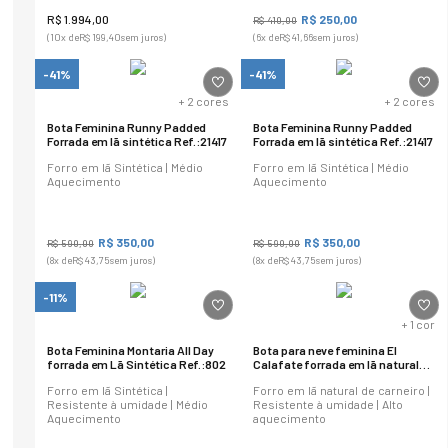
R$
1
.
994
,
00
R$
250
,
00
R$
410
,
00
(
10
x de
R$
199
,
40
sem juros)
(
6
x de
R$
41
,
66
sem juros)
-41%
-41%
+
2
cores
+
2
cores
Bota Feminina Runny Padded
Bota Feminina Runny Padded
Forrada em lã sintética Ref.:21417
Forrada em lã sintética Ref.:21417
Forro em lã Sintética | Médio
Forro em lã Sintética | Médio
Aquecimento
Aquecimento
R$
350
,
00
R$
350
,
00
R$
590
,
00
R$
590
,
00
(
8
x de
R$
43
,
75
sem juros)
(
8
x de
R$
43
,
75
sem juros)
-11%
+
1
cor
Bota Feminina Montaria All Day
Bota para neve feminina El
forrada em Lã Sintética Ref.:802
Calafate forrada em lã natural
Ref.:23455
Forro em lã Sintética |
Forro em lã natural de carneiro |
Resistente à umidade | Médio
Resistente à umidade | Alto
Aquecimento
aquecimento