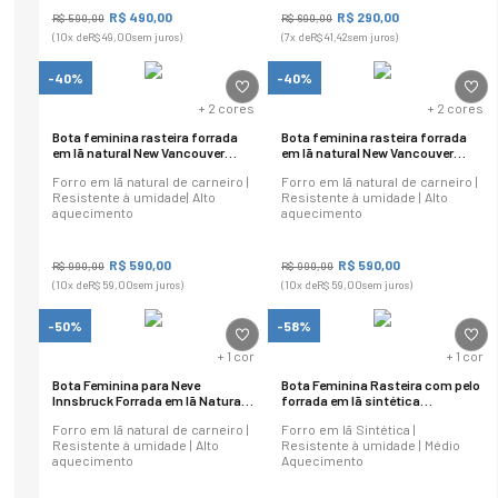
R$
490
,
00
R$
290
,
00
R$
590
,
00
R$
690
,
00
(
10
x de
R$
49
,
00
sem juros)
(
7
x de
R$
41
,
42
sem juros)
-40%
-40%
+
2
cores
+
2
cores
Bota feminina rasteira forrada
Bota feminina rasteira forrada
em lã natural New Vancouver
em lã natural New Vancouver
Ref.:23652
Ref.:23652
Forro em lã natural de carneiro |
Forro em lã natural de carneiro |
Resistente à umidade| Alto
Resistente à umidade | Alto
aquecimento
aquecimento
R$
590
,
00
R$
590
,
00
R$
990
,
00
R$
990
,
00
(
10
x de
R$
59
,
00
sem juros)
(
10
x de
R$
59
,
00
sem juros)
-50%
-58%
+
1
cor
+
1
cor
Bota Feminina para Neve
Bota Feminina Rasteira com pelo
Innsbruck Forrada em lã Natural
forrada em lã sintética
Ref.:1572
Vancouver Ref.:9792
Forro em lã natural de carneiro |
Forro em lã Sintética |
Resistente à umidade | Alto
Resistente à umidade | Médio
aquecimento
Aquecimento