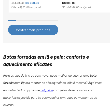
R$
600
,
00
R$
980
,
00
R$
1
.
195
,
00
(
10
x de
R$
60
,
00
sem juros)
(
10
x de
R$
98
,
00
sem juros)
Mostrar mais produtos
Botas forradas em lã e pelo: conforto e
aquecimento eficazes
Para os dias de frio ou com neve, nada melhor do que ter uma
bota
forrada com lã
para manter os pés aquecidos, não é mesmo? Aqui você
encontra lindas opções de
calçados
com pelos desenvolvidos com
materiais especiais para te acompanhar em todos os momentos do
inverno.