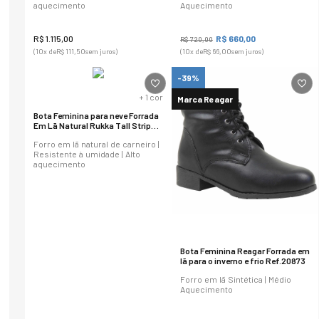
aquecimento
Aquecimento
R$
1
.
115
,
00
R$
660
,
00
R$
720
,
00
(
10
x de
R$
111
,
50
sem juros)
(
10
x de
R$
66
,
00
sem juros)
-39%
+
1
cor
Marca Reagar
Bota Feminina para neve Forrada
Em Lã Natural Rukka Tall Strip
Ref.: 22110
Forro em lã natural de carneiro |
Resistente à umidade | Alto
aquecimento
Bota Feminina Reagar Forrada em
lã para o inverno e frio Ref.20873
Forro em lã Sintética | Médio
Aquecimento