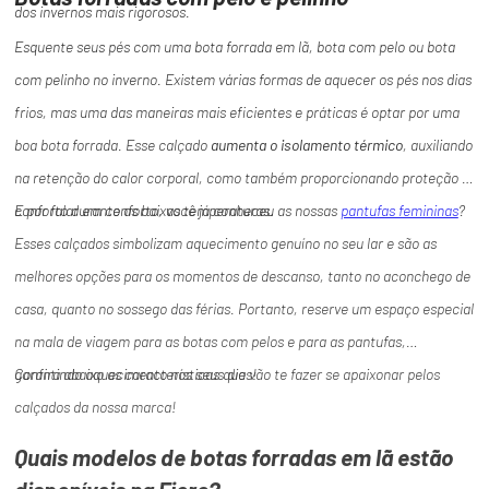
dos invernos mais rigorosos.
Esquente seus pés com uma bota forrada em lã, bota com pelo ou bota
com pelinho no inverno. Existem várias formas de aquecer os pés nos dias
frios, mas uma das maneiras mais eficientes e práticas é optar por uma
boa bota forrada. Esse calçado
aumenta o isolamento térmico
, auxiliando
na retenção do calor corporal, como também proporcionando proteção e
conforto durante as baixas temperaturas.
E por falar em conforto, você já conheceu as nossas
pantufas femininas
?
Esses calçados simbolizam aquecimento genuíno no seu lar e são as
melhores opções para os momentos de descanso, tanto no aconchego de
casa, quanto no sossego das férias. Portanto, reserve um espaço especial
na mala de viagem para as botas com pelos e para as pantufas,
garantindo aquecimento nos seus dias!
Confira abaixo as características que vão te fazer se apaixonar pelos
calçados da nossa marca!
Quais modelos de botas forradas em lã estão