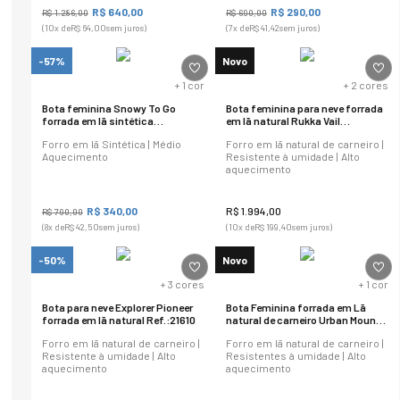
R$
640
,
00
R$
290
,
00
R$
1
.
286
,
00
R$
690
,
00
(
10
x de
R$
64
,
00
sem juros)
(
7
x de
R$
41
,
42
sem juros)
-57%
Novo
+
1
cor
+
2
cores
Bota feminina Snowy To Go
Bota feminina para neve forrada
forrada em lã sintética
em lã natural Rukka Vail
Ref.:23107
Ref.:22113
Forro em lã Sintética | Médio
Forro em lã natural de carneiro |
Aquecimento
Resistente à umidade | Alto
aquecimento
R$
340
,
00
R$
1
.
994
,
00
R$
790
,
00
(
8
x de
R$
42
,
50
sem juros)
(
10
x de
R$
199
,
40
sem juros)
-50%
Novo
+
3
cores
+
1
cor
Bota para neve Explorer Pioneer
Bota Feminina forrada em Lã
forrada em lã natural Ref.:21610
natural de carneiro Urban Mount
Zipper Ref.:21901
Forro em lã natural de carneiro |
Forro em lã natural de carneiro |
Resistente à umidade | Alto
Resistentes à umidade | Alto
aquecimento
aquecimento