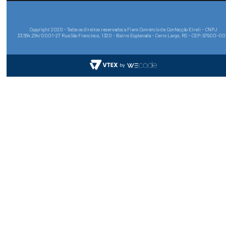
Copyright 2020 - Todos os direitos reservados a Fiero Comércio de Confecção Eireli - CNPJ
33.564.264/0001-27 Rua São Francisco, 1320 - Bairro Esplanada - Cerro Largo, RS - CEP: 97900-0