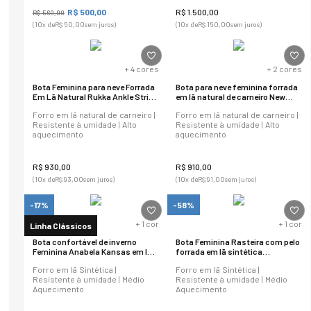
R$
500
,
00
R$
1
.
500
,
00
R$
560
,
00
(
10
x de
R$
50
,
00
sem juros)
(
10
x de
R$
150
,
00
sem juros)
+
4
cores
+
2
cores
Bota Feminina para neve Forrada
Bota para neve feminina forrada
Em Lã Natural Rukka Ankle Strip
em lã natural de carneiro New
Ref.: 22101
Cervinia Ref.:23402
Forro em lã natural de carneiro |
Forro em lã natural de carneiro |
Resistente à umidade | Alto
Resistente à umidade | Alto
aquecimento
aquecimento
R$
930
,
00
R$
910
,
00
(
10
x de
R$
93
,
00
sem juros)
(
10
x de
R$
91
,
00
sem juros)
-17%
-58%
+
1
cor
+
1
cor
Linha Clássicos
Bota confortável de inverno
Bota Feminina Rasteira com pelo
Feminina Anabela Kansas em lã
forrada em lã sintética
sintética Ref.:630
Vancouver Ref.:9792
Forro em lã Sintética |
Forro em lã Sintética |
Resistente à umidade | Médio
Resistente à umidade | Médio
Aquecimento
Aquecimento