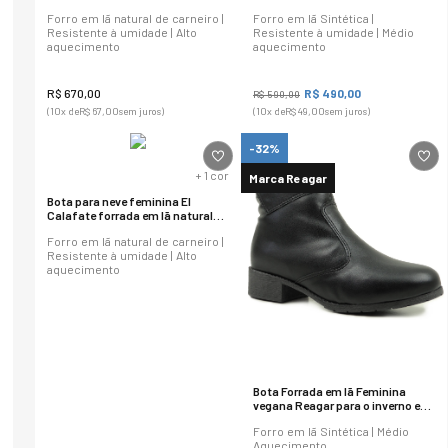
de carneiro Ref.:1630
sintética Ref.:630
Forro em lã natural de carneiro |
Forro em lã Sintética |
Resistente à umidade | Alto
Resistente à umidade | Médio
aquecimento
aquecimento
R$
670
,
00
R$
490
,
00
R$
590
,
00
(
10
x de
R$
67
,
00
sem juros)
(
10
x de
R$
49
,
00
sem juros)
-32%
+
1
cor
Marca Reagar
Bota para neve feminina El
Calafate forrada em lã natural
Ref.:23455
Forro em lã natural de carneiro |
Resistente à umidade | Alto
aquecimento
Bota Forrada em lã Feminina
vegana Reagar para o inverno e
frio Ref.20673
Forro em lã Sintética | Médio
Aquecimento