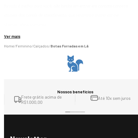
forrada é melhor para você,
não hesite em entrar em contato conosco
através dos canais de atendimento
, que teremos o prazer em lhe
atender. Boas compras!
Ver mais
Feminino
Calçados
Botas Forradas em Lã
Nossos benefícios
Frete grátis acima de
Até 10x sem juros
R$1.000,00