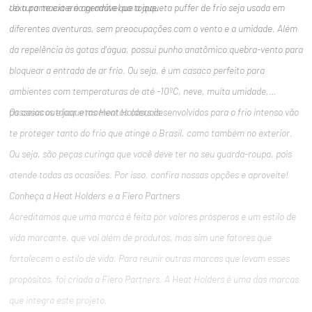
Já a parte externa permite que a jaqueta puffer de frio seja usada em
textura macia e é agradável ao toque.
diferentes aventuras, sem preocupações com o vento e a umidade. Além
da repelência às gotas d'água, possui punho anatômico quebra-vento para
bloquear a entrada de ar frio. Ou seja, é um casaco perfeito para
ambientes com temperaturas de até -10ºC, neve, muita umidade,
Os casacos e jaquetas Heat Holders desenvolvidos para o frio intenso vão
passeios outdoor e momentos casuais.
te proteger tanto do frio que atinge o Brasil, como também no exterior.
Ou seja, são peças curinga que você deve ter no seu guarda-roupa, pois
atende todas as ocasiões. Por isso, confira nossas opções e aproveite!
Conheça a Heat Holders e a Fiero Partners
Acreditamos que uma marca é feita por valores prósperos e um estilo de
vida marcante, que vai além de produtos, mas sim une fatores que
fortalecem o estilo de vida. Para reunir outras marcas que levam esses
propósitos, foi criada a Fiero Partners. A Heat Holders é uma das marcas
que integra este projeto.