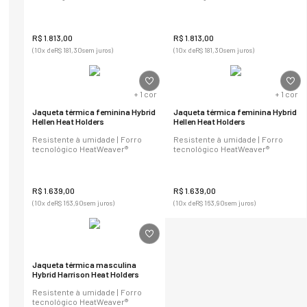
R$
1
.
813
,
00
R$
1
.
813
,
00
(
10
x de
R$
181
,
30
sem juros)
(
10
x de
R$
181
,
30
sem juros)
+
1
cor
+
1
cor
Jaqueta térmica feminina Hybrid
Jaqueta térmica feminina Hybrid
Hellen Heat Holders
Hellen Heat Holders
Resistente à umidade | Forro
Resistente à umidade | Forro
tecnológico HeatWeaver®
tecnológico HeatWeaver®
R$
1
.
639
,
00
R$
1
.
639
,
00
(
10
x de
R$
163
,
90
sem juros)
(
10
x de
R$
163
,
90
sem juros)
Jaqueta térmica masculina
Hybrid Harrison Heat Holders
Resistente à umidade | Forro
tecnológico HeatWeaver®