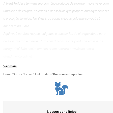
A Heat Holders tem em seu portfólio produtos de inverno, frio e neve com
uma linha de roupas, calçados e acessórios que proporciona aquecimento
e proteção térmica. No Brasil, as peças criadas pela marca você só
encontra na Fiero.
Aqui você confere roupas, calçados e acessórios de alta qualidade para
curtir o inverno e a neve. Surgiram dúvidas sobre produtos em nossas
categorias? Não hesite em entrar em contato através do nosso
atendimento online!
Ver mais
Outras Marcas
Heat Holders
Casacos e Jaquetas
Nossos benefícios