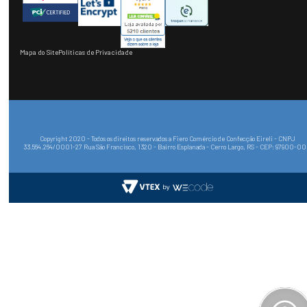
Mapa do Site
Políticas de Privacidade
Copyright 2020 - Todos os direitos reservados a Fiero Comércio de Confecção Eireli - CNPJ
33.564.264/0001-27 Rua São Francisco, 1320 - Bairro Esplanada - Cerro Largo, RS - CEP: 97900-0