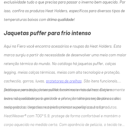
exclusividade tudo o que precisa para passar o inverno bem aquecido. Por
isso, confira os produtos Heat Holders, específicos para diversos tipos de
temperaturas baixas com
ótima qualidade
!
Jaquetas puffer para frio intenso
Aqui na Fiero você encontra acessórios e roupas da Heat Holders. Esta
marca surgiu a partir da necessidade de desenvolver uma meia com maior
retenção térmica do mundo. No catálogo há jaquetas puffer, calças
legging, meias calças térmicas, meias com alta tecnologia e proteção,
cachecóis, gorros, luvas,
protetores de orelhas
. São itens funcionais,
práticos e versáteis, desenvolvidos com materiais de tecnologia e
Destaque para as jaquetas puffer femininas e masculinas. Extremamente
extrema qualidade para garantir a proteção térmica em destinos com
leves, são resistentes à umidade e oferecem alta proteção para os dias
mais gelados. Uma das matérias-primas tecnológicas é o forro
temperaturas negativas e a performance superior a outros produtos.
HeatWeaver® com TOG* 5.9, protege de forma confortável e mantém o
corpo aquecido na medida certa. Com aparência de pelúcia, o tecido tem