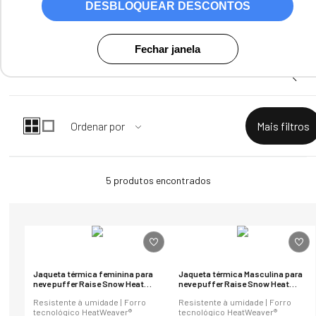
DESBLOQUEAR DESCONTOS
Fechar janela
5
produtos
Jaqueta térmica feminina para
Jaqueta térmica Masculina para
neve puffer Raise Snow Heat
neve puffer Raise Snow Heat
Holders impermeável
Holders impermeável
Resistente à umidade | Forro
Resistente à umidade | Forro
tecnológico HeatWeaver®
tecnológico HeatWeaver®