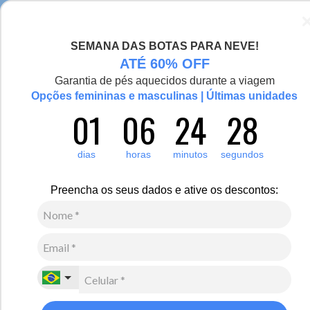
Seja bem-vinda(o), Viajante de Inverno!
SEMANA DAS BOTAS PARA NEVE!
0
ATÉ 60% OFF
Garantia de pés aquecidos durante a viagem
Opções femininas e masculinas | Últimas unidades
01
06
24
28
Outras Marcas
Heat Holders
Casacos e Jaquetas
Casacos
Jaquetas e casacos Heat Holders para você ter conforto e alta
dias
horas
minutos
segundos
proteção em ambientes desafiadores e neve. A jaqueta puffer é um
coringa para homens e mulheres que desejam uma peça versátil,
estilosa e prática. Extremamente leves, os casacos e jaquetas são
Preencha os seus dados e ative os descontos:
resistentes à umidade e mantêm o aquecimento na medida certa.