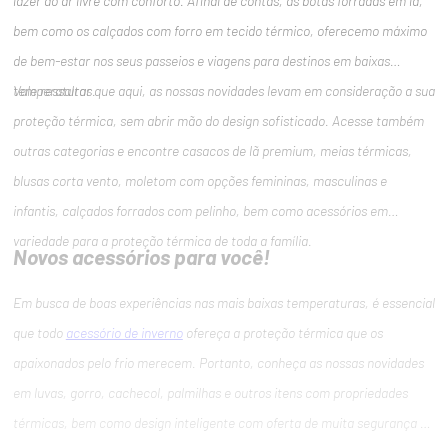
lazer ao ar livre com conforto. Afinal de contas, as botas forradas em lã,
bem como os calçados com forro em tecido térmico, oferecemo máximo
de bem-estar nos seus passeios e viagens para destinos em baixas
temperaturas.
Vale ressaltar que aqui, as nossas novidades levam em consideração a sua
proteção térmica, sem abrir mão do design sofisticado. Acesse também
outras categorias e encontre casacos de lã premium, meias térmicas,
blusas corta vento, moletom com opções femininas, masculinas e
infantis, calçados forrados com pelinho, bem como acessórios em
variedade para a proteção térmica de toda a família.
Novos acessórios para você!
Em busca de boas experiências nas mais baixas temperaturas, é essencial
que todo
acessório de inverno
ofereça a proteção térmica que os
apaixonados pelo frio merecem. Portanto, conheça as nossas novidades
em luvas, gorro, cachecol, palmilhas e outros itens com propriedades
térmicas, bem como design inteligente com oferta de muita segurança e