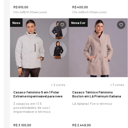
R$
610
,
00
R$
400
,
00
(
10
x de
R$
61
,
00
sem juros)
(
10
x de
R$
40
,
00
sem juros)
Novo
Nova Cor
+
2
cores
+
7
cores
Casaco feminino 5 em 1 Polar
Casaco Térmico Feminino
Extreme impermeável para neve
Boston em Lã Premium Italiana
3 casacos em 1 | 5
Lã italiana | Forro térmico
possibilidades de uso |
Impermeável e térmico
R$
3
.
100
,
00
R$
2
.
449
,
00