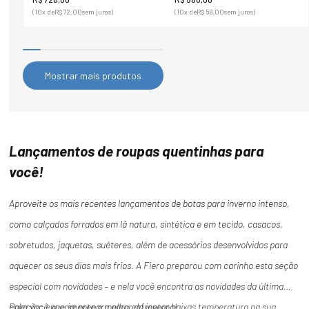
(
10
x de
R$
72
,
00
sem juros)
(
10
x de
R$
58
,
00
sem juros)
Mostrar mais produtos
Lançamentos de roupas quentinhas para
você!
Aproveite os mais recentes lançamentos de botas para inverno intenso,
como calçados forrados em lã natura, sintética e em tecido, casacos,
sobretudos, jaquetas, suéteres, além de acessórios desenvolvidos para
aquecer os seus dias mais frios. A Fiero preparou com carinho esta seção
especial com novidades – e nela você encontra as novidades da última
coleção: experimente o melhor do inverno!
Para você que se prepara para enfrentar baixas temperatura na sua