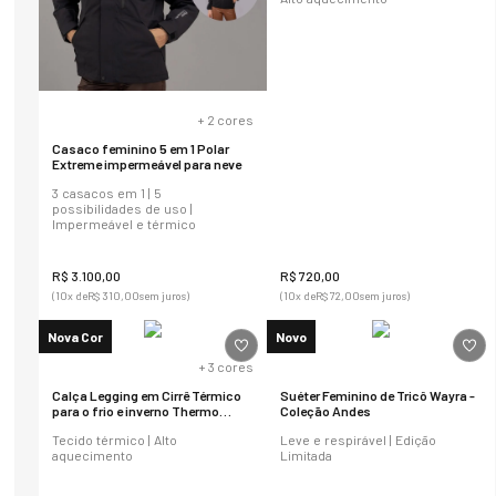
+
2
cores
Casaco feminino 5 em 1 Polar
Extreme impermeável para neve
3 casacos em 1 | 5
possibilidades de uso |
Impermeável e térmico
R$
3
.
100
,
00
R$
720
,
00
(
10
x de
R$
310
,
00
sem juros)
(
10
x de
R$
72
,
00
sem juros)
Nova Cor
Novo
+
3
cores
Calça Legging em Cirrê Térmico
Suéter Feminino de Tricô Wayra -
para o frio e inverno Thermo
Coleção Andes
Shine
Tecido térmico | Alto
Leve e respirável | Edição
aquecimento
Limitada