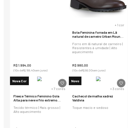
+
1
cor
Bota Feminina forrada em Lã
natural de carneiro Urban Mount
Zipper Ref.:21901
Forro em lã natural de carneiro |
Resistentes à umidade | Alto
aquecimento
R$
1
.
994
,
00
R$
980
,
00
(
10
x de
R$
199
,
40
sem juros)
(
10
x de
R$
98
,
00
sem juros)
Nova Cor
Novo
+
7
cores
+
3
cores
Fleece Térmico Feminino Gola
Cachecol de malha xadrez
Alta para neve e frio extremo
Valdivia
Michigan Power
Tecido térmico | Mais grosso |
Toque macio e sedoso
Alto aquecimento