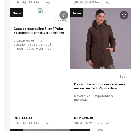
(
10
x de
R$
310
,
00
sem juros)
(
10
x de
R$
244
,
90
sem juros)
Novo
Novo
+
2
cores
Casaco masculino 5 em 1 Polar
Extreme impermeável para neve
3 casacos em 1 | 5
possibilidades de uso |
Impermeável e térmico
+
1
cor
Casaco feminino reversível para
neve e frio Tech Alpine Hiver
Reversível | Repelente à
umidade
R$
3
.
100
,
00
R$
2
.
320
,
00
(
10
x de
R$
310
,
00
sem juros)
(
10
x de
R$
232
,
00
sem juros)