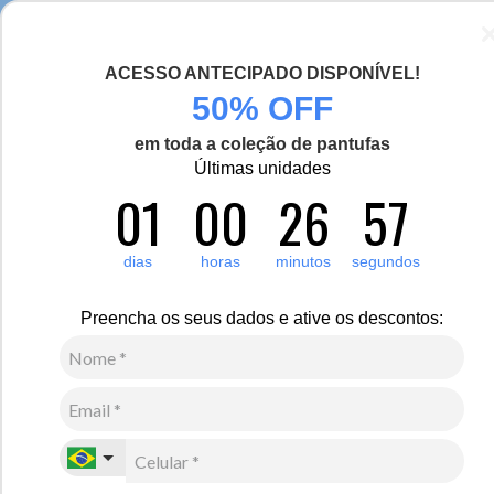
Chegou a nova coleção Alma Viajante, conheça aqui
ACESSO ANTECIPADO DISPONÍVEL!
0
50% OFF
em toda a coleção de pantufas
Últimas unidades
Destaques
Novidades
01
00
26
56
Novidades
Veja esta seção especial com novidades das coleções de inverno
dias
horas
minutos
segundos
Fiero. São lançamentos de calçados, acessórios e roupas de frio que
priorizam alta performance, qualidade, conforto e estilo para você
aproveitar a estação da melhor forma.
Preencha os seus dados e ative os descontos: