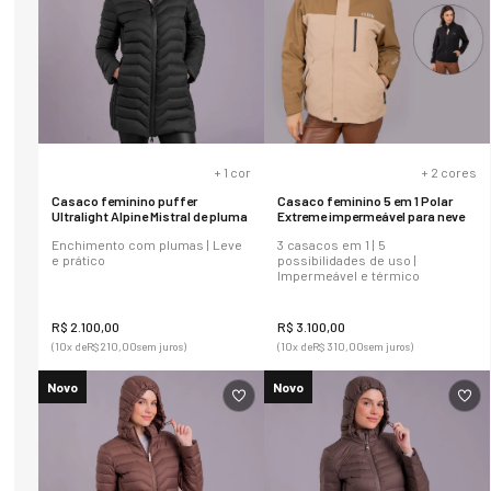
+
1
cor
+
2
cores
Casaco feminino puffer
Casaco feminino 5 em 1 Polar
Ultralight Alpine Mistral de pluma
Extreme impermeável para neve
Enchimento com plumas | Leve
3 casacos em 1 | 5
e prático
possibilidades de uso |
Impermeável e térmico
R$
2
.
100
,
00
R$
3
.
100
,
00
(
10
x de
R$
210
,
00
sem juros)
(
10
x de
R$
310
,
00
sem juros)
Novo
Novo