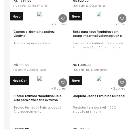
R$
1
.
934
,
00
R$
820
,
00
(
10
x de
R$
193
,
40
sem juros)
(
10
x de
R$
82
,
00
sem juros)
Novo
Novo
+
3
cores
+
1
cor
Cachecol de malha xadrez
Bota para neve feminina com
Valdivia
couro impermeável Innsbruck em
lã natural Ref.:1575
Toque macio e sedoso
Forro em lã natural | Resistente
à umidade | Alto Aquecimento
R$
220
,
00
R$
1
.
098
,
00
(
5
x de
R$
44
,
00
sem juros)
(
10
x de
R$
109
,
80
sem juros)
Nova Cor
Novo
+
6
cores
+
2
cores
Fleece Térmico Masculino Gola
Jaqueta Jeans Feminina Outland
Alta para neve e frio extremo
Michigan Power
Tecido térmico | Mais grosso |
Resistente e durável | 100%
Alto aquecimento
algodão premium
R$
720
,
00
R$
580
,
00