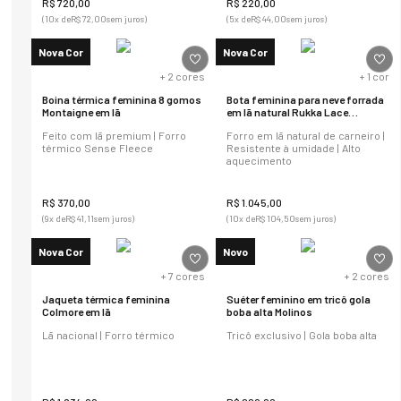
R$
720
,
00
R$
220
,
00
(
10
x de
R$
72
,
00
sem juros)
(
5
x de
R$
44
,
00
sem juros)
Nova Cor
Nova Cor
+
2
cores
+
1
cor
Boina térmica feminina 8 gomos
Bota feminina para neve forrada
Montaigne em lã
em lã natural Rukka Lace
Ref.:22104
Feito com lã premium | Forro
Forro em lã natural de carneiro |
térmico Sense Fleece
Resistente à umidade | Alto
aquecimento
R$
370
,
00
R$
1
.
045
,
00
(
9
x de
R$
41
,
11
sem juros)
(
10
x de
R$
104
,
50
sem juros)
Nova Cor
Novo
+
7
cores
+
2
cores
Jaqueta térmica feminina
Suéter feminino em tricô gola
Colmore em lã
boba alta Molinos
Lã nacional | Forro térmico
Tricô exclusivo | Gola boba alta