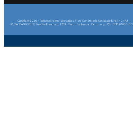
Copyright 2020 - Todos os direitos reservados a Fiero Comércio de Confecção Eireli - CNPJ
33.564.264/0001-27 Rua São Francisco, 1320 - Bairro Esplanada - Cerro Largo, RS - CEP: 97900-0