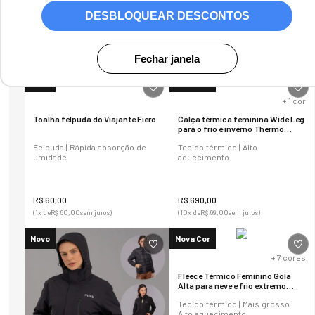
DESBLOQUEAR DESCONTOS
229
produtos
Fechar janela
Novo
Nova Cor
+
1
cor
Toalha felpuda do Viajante Fiero
Calça térmica feminina Wide Leg
para o frio e inverno Thermo
Shine Cirrê
Felpuda | Rápida absorção de
Tecido térmico | Alto
umidade
aquecimento
R$
60
,
00
R$
690
,
00
(
1
x de
R$
60
,
00
sem juros)
(
10
x de
R$
69
,
00
sem juros)
Novo
Nova Cor
+
7
cores
Fleece Térmico Feminino Gola
Alta para neve e frio extremo
Michigan Power
Tecido térmico | Mais grosso |
Alto aquecimento