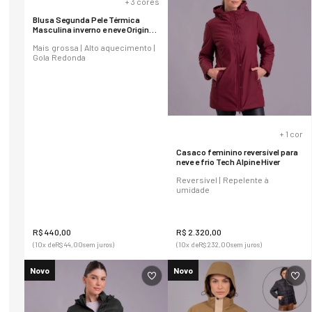
+
3
cores
Blusa Segunda Pele Térmica
Masculina inverno e neve Original
Regular Fit
Mais grossa | Alto aquecimento |
Gola Redonda
+
1
cor
Casaco feminino reversível para
neve e frio Tech Alpine Hiver
Reversível | Repelente à
umidade
R$
440
,
00
R$
2
.
320
,
00
(
10
x de
R$
44
,
00
sem juros)
(
10
x de
R$
232
,
00
sem juros)
Novo
Novo