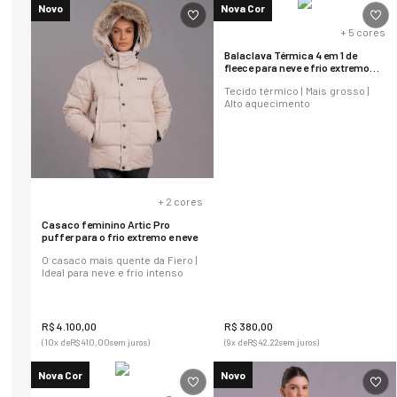
Novo
Nova Cor
+
5
cores
Balaclava Térmica 4 em 1 de
fleece para neve e frio extremo
Power
Tecido térmico | Mais grosso |
Alto aquecimento
+
2
cores
Casaco feminino Artic Pro
puffer para o frio extremo e neve
O casaco mais quente da Fiero |
Ideal para neve e frio intenso
R$
4
.
100
,
00
R$
380
,
00
(
10
x de
R$
410
,
00
sem juros)
(
9
x de
R$
42
,
22
sem juros)
Nova Cor
Novo