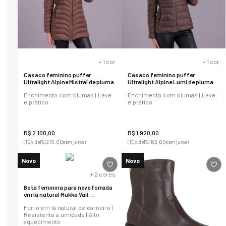
+
1
cor
+
1
cor
Casaco feminino puffer
Casaco feminino puffer
Ultralight Alpine Mistral de pluma
Ultralight Alpine Lumi de pluma
Enchimento com plumas | Leve
Enchimento com plumas | Leve
e prático
e prático
R$
2
.
100
,
00
R$
1
.
920
,
00
(
10
x de
R$
210
,
00
sem juros)
(
10
x de
R$
192
,
00
sem juros)
Novo
Novo
+
2
cores
Bota feminina para neve forrada
em lã natural Rukka Vail
Ref.:22113
Forro em lã natural de carneiro |
Resistente à umidade | Alto
aquecimento