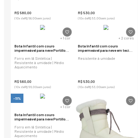
R$
580
,
00
R$
530
,
00
(
10
x de
R$
58
,
00
sem juros)
(
10
x de
R$
53
,
00
sem juros)
+
1
cor
+
2
cores
Bota Infantil com couro
Bota Infantil com couro
impermeável para neve Portillo
impermeável para neve em tecido
em lã sintética Ref.:2012
anatômico Utah Mini Ref.2006
Forro em lã Sintética |
Resistente à umidade
Resistente à umidade | Médio
Aquecimento
R$
560
,
00
R$
530
,
00
(
10
x de
R$
56
,
00
sem juros)
(
10
x de
R$
53
,
00
sem juros)
-11%
+
1
cor
Bota Infantil com couro
impermeável para neve Portillo
em lã sintética Ref.:2012
Forro em lã Sintética |
Resistente à umidade | Médio
Aquecimento