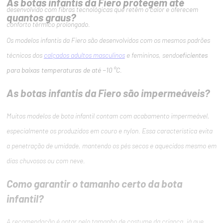
As botas infantis da Fiero protegem até
desenvolvido com fibras tecnológicas que retêm o calor e oferecem
quantos graus?
conforto térmico prolongado.
Os modelos infantis da Fiero são desenvolvidos com os mesmos padrões
técnicos dos
calçados adultos masculinos
e femininos, sendo
eficientes
para baixas temperaturas de até −10 °C
.
As botas infantis da Fiero são impermeáveis?
Muitos modelos de bota infantil contam com acabamento impermeável,
especialmente os produzidos em couro e nylon. Essa característica evita
a penetração de umidade, mantendo os pés secos e aquecidos mesmo em
dias chuvosos ou com neve.
Como garantir o tamanho certo da bota
infantil?
A recomendação é optar pelo tamanho de costume da criança, já que