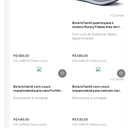
+
2
cores
Bota Infantil quente para o
inverno Runny Flakes Kids em lã
sintética Ref.:21406
Forro em lã Sintética | Médio
Aquecimento
R$
560
,
00
R$
560
,
00
(
10
x de
R$
56
,
00
sem juros)
(
10
x de
R$
56
,
00
sem juros)
+
2
cores
Bota Infantil com couro
Bota Infantil com couro
impermeável para neve Portillo
impermeável para neve em tecido
em tecido Ref.:2011
anatômico Utah Mini Ref.2006
Resistente à umidade
Resistente à umidade
R$
480
,
00
R$
530
,
00
(
10
x de
R$
48
,
00
sem juros)
(
10
x de
R$
53
,
00
sem juros)