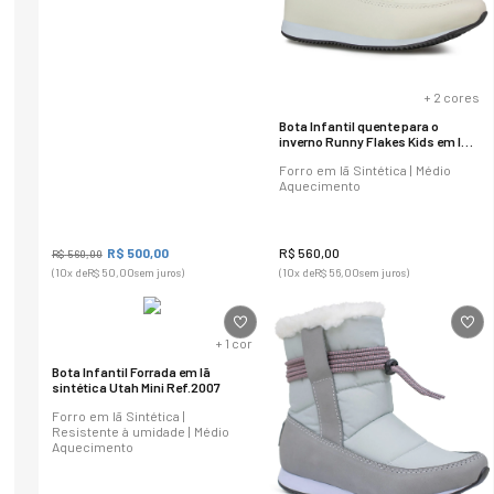
+
2
cores
Bota Infantil quente para o
inverno Runny Flakes Kids em lã
sintética Ref.:21406
Forro em lã Sintética | Médio
Aquecimento
R$
500
,
00
R$
560
,
00
R$
560
,
00
(
10
x de
R$
50
,
00
sem juros)
(
10
x de
R$
56
,
00
sem juros)
+
1
cor
Bota Infantil Forrada em lã
sintética Utah Mini Ref.2007
Forro em lã Sintética |
Resistente à umidade | Médio
Aquecimento