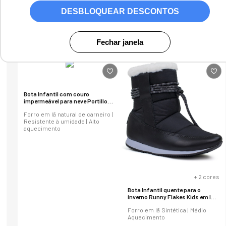
DESBLOQUEAR DESCONTOS
15
produtos
Fechar janela
Bota Infantil com couro
impermeável para neve Portillo
em lã natural Ref.:2013
Forro em lã natural de carneiro |
Resistente à umidade | Alto
aquecimento
+
2
cores
Bota Infantil quente para o
inverno Runny Flakes Kids em lã
sintética Ref.:21406
Forro em lã Sintética | Médio
Aquecimento