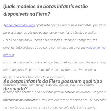
Quais modelos de botas infantis estão
disponíveis na Fiero?
A
linha infantil da Fiero
apresenta opções versáteis e elegantes, pensadas
para proteger os pés dos pequenos com conforto térmico e estilo:
Botas de cano baixo: ideais para passeios urbanos e temperaturas
amenas. São práticas de calçar e combinam com diversas
roupas de frio
infantis
;
Botas de cano médio: oferecem proteção reforçada para dias mais frios,
cobrindo parte da perna sem limitar os movimentos. Uma escolha
equilibrada entre funcionalidade e conforto;
As botas infantis da Fiero possuem qual tipo
Coturnos infantis: com design robusto, solado resistente e ótimo
de solado?
desempenho térmico, são perfeitos para aventuras no inverno, viagens ou
atividades ao ar livre.
Os modelos de bota infantil da Fiero contam com solado em TR (borracha
termoplástica). Esse material é conhecido pela aderência superior,