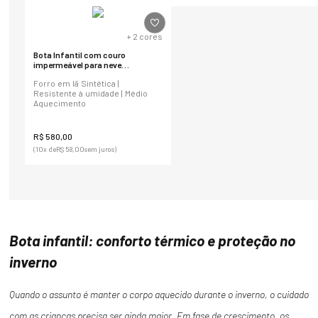
+
2
cores
Bota Infantil com couro
impermeável para neve
Vancouver Kids em lã sintética
Forro em lã Sintética |
Ref.:2009
Resistente à umidade | Médio
Aquecimento
R$
580
,
00
(
10
x de
R$
58
,
00
sem juros)
Bota infantil: conforto térmico e proteção no
inverno
Quando o assunto é manter o corpo aquecido durante o inverno, o cuidado
com as crianças precisa ser ainda maior. Em fase de crescimento, os