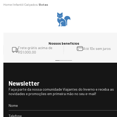
Infantil
Calçados
Botas
Nossos benefícios
Frete grátis acima de
Até 10x sem juros
R$1.000,00
Newsletter
Faça parte da nossa comunidade Viajantes do Inverno e receba as
novidades e promoções em primeira mão no seu e-mail!