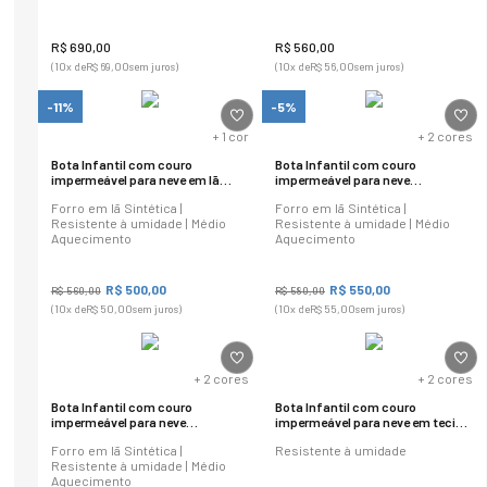
R$
690
,
00
R$
560
,
00
(
10
x de
R$
69
,
00
sem juros)
(
10
x de
R$
56
,
00
sem juros)
-11%
-5%
+
1
cor
+
2
cores
Bota Infantil com couro
Bota Infantil com couro
impermeável para neve em lã
impermeável para neve
sintética Utah Mini Ref.2007
Vancouver Kids em lã sintética
Forro em lã Sintética |
Forro em lã Sintética |
Ref.:2009
Resistente à umidade | Médio
Resistente à umidade | Médio
Aquecimento
Aquecimento
R$
500
,
00
R$
550
,
00
R$
560
,
00
R$
580
,
00
(
10
x de
R$
50
,
00
sem juros)
(
10
x de
R$
55
,
00
sem juros)
+
2
cores
+
2
cores
Bota Infantil com couro
Bota Infantil com couro
impermeável para neve
impermeável para neve em tecido
Vancouver Kids em lã sintética
anatômico Utah Mini Ref.2006
Forro em lã Sintética |
Resistente à umidade
Ref.:2009
Resistente à umidade | Médio
Aquecimento