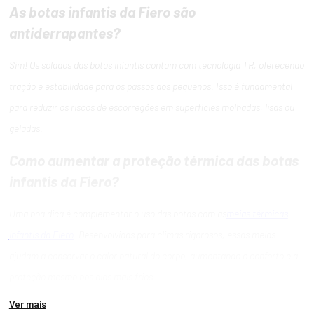
As botas infantis da Fiero são
antiderrapantes?
Sim! Os solados das botas infantis contam com tecnologia TR, oferecendo
tração e estabilidade para os passos dos pequenos. Isso é fundamental
para reduzir os riscos de escorregões em superfícies molhadas, lisas ou
geladas.
Como aumentar a proteção térmica das botas
infantis da Fiero?
Uma boa dica é complementar o uso das botas com as
meias térmicas
infantis da Fiero
. Desenvolvidas para climas rigorosos, essas meias
ajudam a conservar o calor natural do corpo, aumentando o conforto e a
proteção mesmo nos dias mais frios.
Ver mais