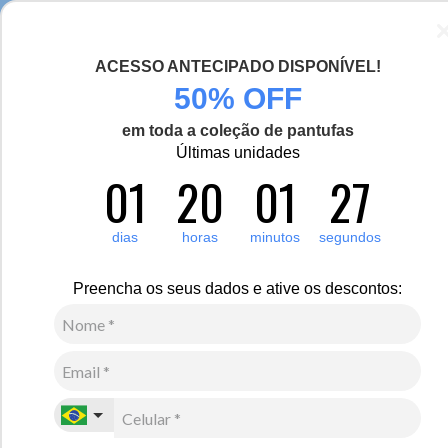
Chegou a nova coleção Alma Viajante, conheça aqui
ACESSO ANTECIPADO DISPONÍVEL!
0
50% OFF
em toda a coleção de pantufas
Últimas unidades
Infantil
Calçados
Botas
01
20
01
26
Botas infantis
Pés aquecidos e confortáveis são fundamentais para aproveitar
dias
horas
minutos
segundos
destinos com neve e dias de inverno, especialmente para as crianças.
Por isso, temos botas infantis forradas em lã natural e pelos
sintéticos para proporcionar aquecimento e aconchego. São
Preencha os seus dados e ative os descontos:
calçados para o frio que podem ser usados no dia a dia.