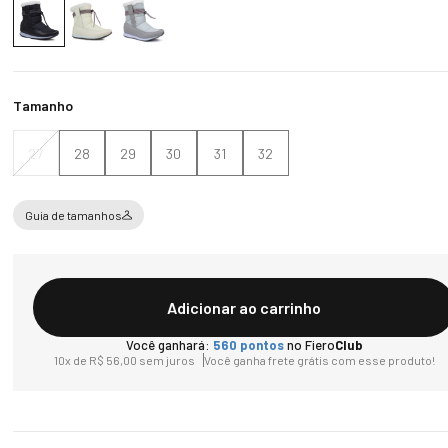
Tamanho
27
28
29
30
31
32
Guia de tamanhos
Adicionar ao carrinho
Você ganhará:
560
pontos
no Fiero
Club
10
x de
R$
56
,
00
sem juros
Você ganha frete grátis com esse produto!