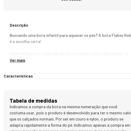
Descrição
Buscando uma bota infantil para aquecer os pés? A bota Flakes Kids
é a escolha certa!

A bota Flakes é o resultado de um processo criativo destemido, no 
qual desafiamos nós mesmos a pensar e se? Em vez de apresentar 
Ver mais
uma bota clássica de inverno, uníssemos o estilo esportivo e casual 
no mesmo calçado. Atrelando alto nível de conforto para caminhar 
Características
durante o dia todo e dois estilos distintos, nasceu a bota Flakes. O 
solado é uma releitura dos clássicos calçados esportivos e o nylon 
(material super leve, resistente, flexível e impermeável) deixa o 
calçado muito leve e o conforto anatômico é percebido logo nos 
Tabela de medidas
primeiros passos. Para deixar o produto com um visual ainda mais 
Indicamos a compra da bota na mesma numeração que você
único e despojado, adicionamos um cordão bicolor funcional no cano.
costuma usar, pois o produto é desenvolvido para ter o mesmo calc
Por meio deste cordão, você poderá regular a pressão do cano, 
que os calçados normais. Por ser em couro e nylon, o produto se
proporcionando uma dose extra de proteção térmica e é claro, de 
adapta rapidamente a forma do pé. Indicamos apenas a compra em
mais conforto. Mas, como todo bom calçado de inverno, não 