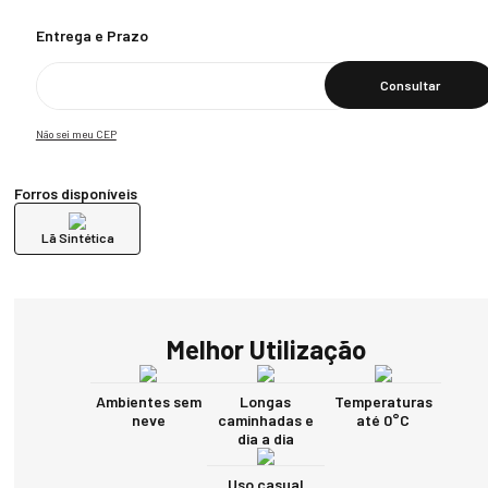
Calcular O Frete
Não sei meu CEP
Forros disponíveis
Lã Sintética
Melhor Utilização
Ambientes sem
Longas
Temperaturas
neve
caminhadas e
até 0°C
dia a dia
Uso casual