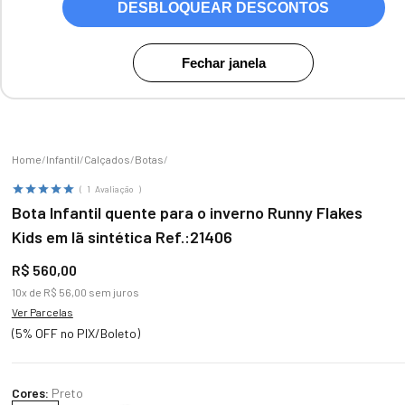
DESBLOQUEAR DESCONTOS
Fechar janela
Zoom
Infantil
Calçados
Botas
1
Avaliação
Bota Infantil quente para o inverno Runny Flakes
Kids em lã sintética Ref.:21406
R$
560
,
00
10
x de
R$
56
,
00
sem juros
Ver Parcelas
(5% OFF no PIX/Boleto)
Cores:
Preto