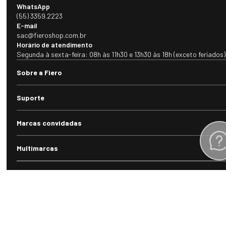
WhatsApp
(55) 3359.2223
E-mail
sac@fieroshop.com.br
Horário de atendimento
Segunda à sexta-feira: 08h às 11h30 e 13h30 às 18h (exceto feriados)
Sobre a Fiero
Suporte
Marcas convidadas
Multimarcas
Todas as categorias
Formas de pagamento
Selos e Certificados