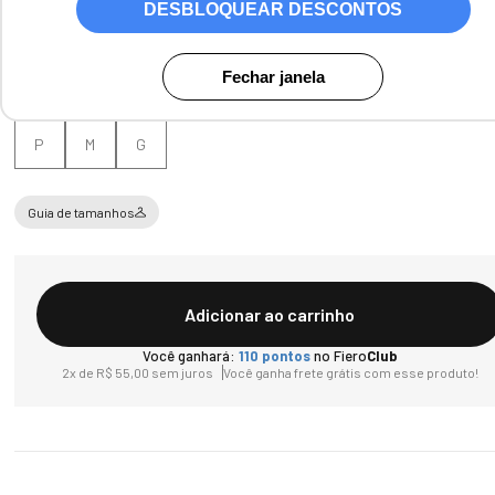
DESBLOQUEAR DESCONTOS
Fechar janela
Tamanho
P
M
G
Guia de tamanhos
Adicionar ao carrinho
Você ganhará:
110
pontos
no Fiero
Club
2
x de
R$
55
,
00
sem juros
Você ganha frete grátis com esse produto!