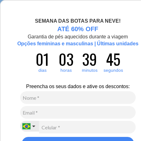
Chegou a nova coleção Alma Viajante, conheça aqui
SEMANA DAS BOTAS PARA NEVE!
0
Zoom
ATÉ 60% OFF
Garantia de pés aquecidos durante a viagem
Opções femininas e masculinas | Últimas unidades
01
03
39
45
Infantil
Acessórios
Gorros
3
Avaliações
dias
horas
minutos
segundos
Gorro Infantil de fleece térmico para neve e inverno
R$
110
,
00
Preencha os seus dados e ative os descontos:
2
x de
R$
55
,
00
sem juros
Ver Parcelas
(5% OFF no PIX/Boleto)
Cores:
Azul Marinho