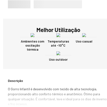
Melhor Utilização
Ambientes com
Temperaturas
Uso casual
oscilação
até -10°C
térmica
Uso outdoor
Descrição
O Gorro Infantil é desenvolvido com tecido de alta tecnologia, 
proporcionando alto conforto térmico e anatômico. Ótimo para 
qualquer situação. É confortável, leve e ideal para os dias de inverno 
e frio intenso.
