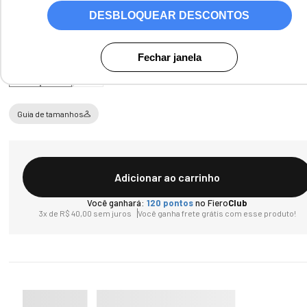
DESBLOQUEAR DESCONTOS
Tamanho
Fechar janela
P
M
G
Guia de tamanhos
Adicionar ao carrinho
Você ganhará:
120
pontos
no Fiero
Club
3
x de
R$
40
,
00
sem juros
Você ganha frete grátis com esse produto!