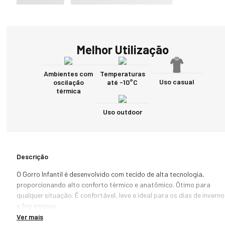
Melhor Utilização
Ambientes com
Temperaturas
Uso casual
oscilação
até -10°C
térmica
Uso outdoor
Descrição
O Gorro Infantil é desenvolvido com tecido de alta tecnologia, 
proporcionando alto conforto térmico e anatômico. Ótimo para 
qualquer situação. É confortável, leve e ideal para os dias de inverno 
e frio intenso.

Ver mais