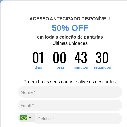
Seja bem-vinda(o), Viajante de Inverno!
ACESSO ANTECIPADO DISPONÍVEL!
0
Zoom
50% OFF
em toda a coleção de pantufas
Últimas unidades
01
00
43
30
Infantil
Acessórios
Gorros
3
Avaliações
Gorro Infantil de fleece térmico para neve e inverno
dias
horas
minutos
segundos
R$
120
,
00
Preencha os seus dados e ative os descontos:
3
x de
R$
40
,
00
sem juros
Ver Parcelas
(5% OFF no PIX/Boleto)
Cores:
Preto