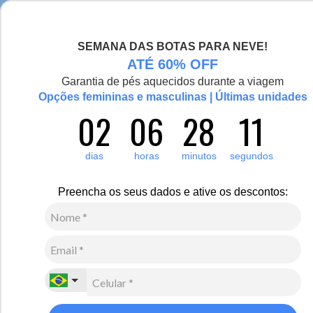
Chegou a nova coleção Alma Viajante, conheça aqui
SEMANA DAS BOTAS PARA NEVE!
0
Zoom
ATÉ 60% OFF
Garantia de pés aquecidos durante a viagem
Vídeo
Opções femininas e masculinas | Últimas unidades
02
06
28
10
Infantil
Acessórios
Meia térmica
Meia Térmica Infantil para o inverno e neve Heat
dias
horas
minutos
segundos
Holders Original 2.3
Preencha os seus dados e ative os descontos:
R$
290
,
00
7
x de
R$
41
,
42
sem juros
Ver Parcelas
(5% OFF no PIX/Boleto)
Cores:
Azul Cobalto