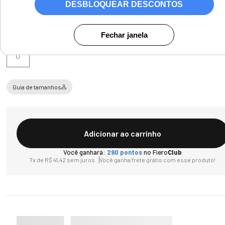
DESBLOQUEAR DESCONTOS
Tamanho
Fechar janela
U
Guia de tamanhos
Adicionar ao carrinho
Você ganhará:
290
pontos
no Fiero
Club
7
x de
R$
41
,
42
sem juros
Você ganha frete grátis com esse produto!