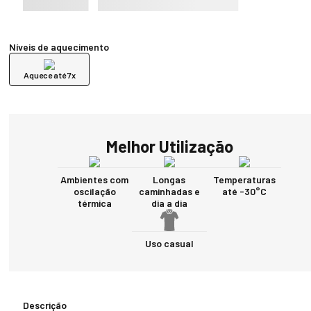
Níveis de aquecimento
Aquece até 7x
Melhor Utilização
Ambientes com
Longas
Temperaturas
oscilação
caminhadas e
até -30°C
térmica
dia a dia
Uso casual
Descrição