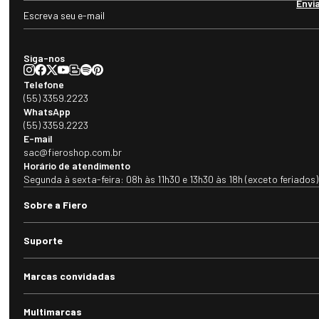
Envi
seus clientes, que podem contar com o aquecimento, conforto e 
proteção dos produtos Heat Holders estejam em casa, no trabalho 
ou curtindo o inverno! 

Siga-nos
Tabela de medidas: 

P: para calçados do tamanho 23 a 26 

Telefone
- 

(55) 3359.2223
M: para calçados do tamanho 27 a 31 

WhatsApp
- 

(55) 3359.2223
G: para calçados do tamanho 32 a 37
E-mail
sac@fieroshop.com.br
Horário de atendimento
Segunda à sexta-feira: 08h às 11h30 e 13h30 às 18h (exceto feriados)
Sobre a Fiero
Suporte
Marcas convidadas
Multimarcas