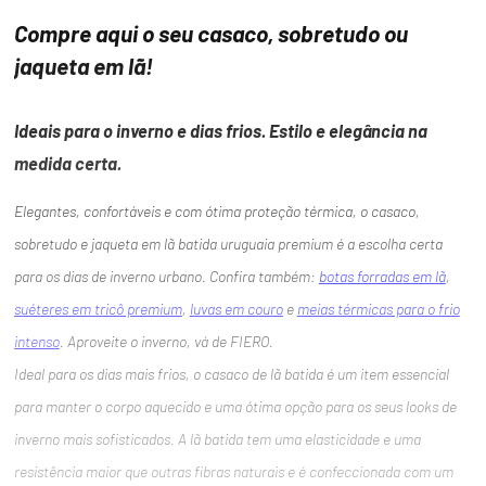
Compre aqui o seu casaco, sobretudo ou
jaqueta em lã!
Ideais para o inverno e dias frios. Estilo e elegância na
medida certa.
Elegantes, confortáveis e com ótima proteção térmica, o casaco,
sobretudo e jaqueta em lã batida uruguaia premium é a escolha certa
para os dias de inverno urbano. Confira também:
botas forradas em lã
,
suéteres em tricô premium
,
luvas em couro
e
meias térmicas para o frio
intenso
. Aproveite o inverno, vá de FIERO.
Ideal para os dias mais frios, o casaco de lã batida é um item essencial
para manter o corpo aquecido e uma ótima opção para os seus looks de
inverno mais sofisticados. A lã batida tem uma elasticidade e uma
resistência maior que outras fibras naturais e é confeccionada com um