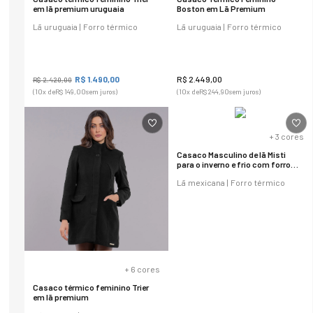
em lã premium uruguaia
Boston em Lã Premium
Lã uruguaia | Forro térmico
Lã uruguaia | Forro térmico
R$
1
.
490
,
00
R$
2
.
449
,
00
R$
2
.
420
,
00
(
10
x de
R$
149
,
00
sem juros)
(
10
x de
R$
244
,
90
sem juros)
+
3
cores
Casaco Masculino de lã Misti
para o inverno e frio com forro
térmico
Lã mexicana | Forro térmico
+
6
cores
Casaco térmico feminino Trier
em lã premium