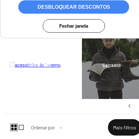
Sobretudos e casacos de lã são peças clássicas que possuem ótima
DESBLOQUEAR DESCONTOS
durabilidade. Por isso, confira nossos lançamentos de casacos de lã
uruguaia para você aproveitar o inverno com elegância e bem
aquecido(a). O casaco de lã feminino e masculino é a peça-chave para
o guarda-roupa de inverno!
Fechar janela