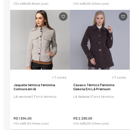
(
10
x de
R$
292
,
80
sem juros)
(
10
x de
R$
229
,
00
sem juros)
+
7
cores
+
7
cores
Jaqueta térmica feminina
Casaco Térmico Feminino
Colmore em lã
Dakota Em Lã Premium
Lã nacional | Forro térmico
Lã italiana | Forro térmico
R$
1
.
934
,
00
R$
2
.
290
,
00
(
10
x de
R$
193
,
40
sem juros)
(
10
x de
R$
229
,
00
sem juros)