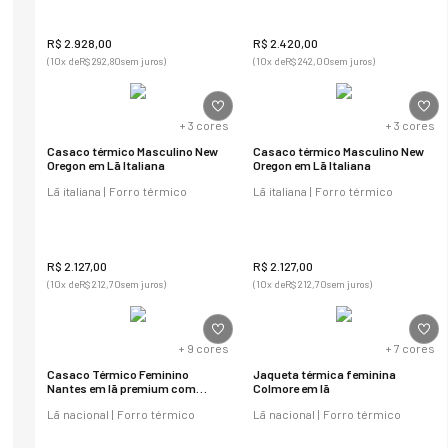
R$
2
.
928
,
00
R$
2
.
420
,
00
(
10
x de
R$
292
,
80
sem juros)
(
10
x de
R$
242
,
00
sem juros)
+
3
cores
+
3
cores
Casaco térmico Masculino New
Casaco térmico Masculino New
Oregon em Lã Italiana
Oregon em Lã Italiana
Lã italiana | Forro térmico
Lã italiana | Forro térmico
R$
2
.
127
,
00
R$
2
.
127
,
00
(
10
x de
R$
212
,
70
sem juros)
(
10
x de
R$
212
,
70
sem juros)
+
9
cores
+
7
cores
Casaco Térmico Feminino
Jaqueta térmica feminina
Nantes em lã premium com
Colmore em lã
capuz
Lã nacional | Forro térmico
Lã nacional | Forro térmico