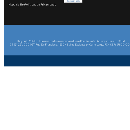
Mapa do Site
Políticas de Privacidade
Copyright 2020 - Todos os direitos reservados a Fiero Comércio de Confecção Eireli - CNPJ
33.564.264/0001-27 Rua São Francisco, 1320 - Bairro Esplanada - Cerro Largo, RS - CEP: 97900-0