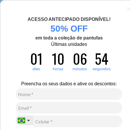
Seja bem-vinda(o), Viajante de Inverno!
ACESSO ANTECIPADO DISPONÍVEL!
0
50% OFF
em toda a coleção de pantufas
Últimas unidades
01
10
06
54
dias
horas
minutos
segundos
Preencha os seus dados e ative os descontos:
Casaco e sobretudo em lã uruguaia premium
Casacos e sobretudos em lã
uruguaia