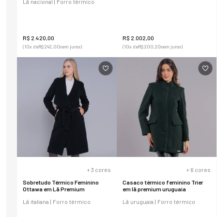
Lã nacional | Forro térmico
R$
2
.
420
,
00
R$
2
.
002
,
00
(
10
x de
R$
242
,
00
sem juros)
(
10
x de
R$
200
,
20
sem juros)
+
3
cores
+
6
cores
Sobretudo Térmico Feminino
Casaco térmico feminino Trier
Ottawa em Lã Premium
em lã premium uruguaia
Lã italiana | Forro térmico
Lã uruguaia | Forro térmico