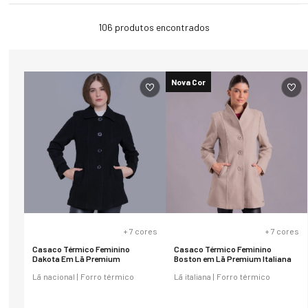
106
produtos
Nova Cor
+
7
cores
+
7
cores
Casaco Térmico Feminino
Casaco Térmico Feminino
Dakota Em Lã Premium
Boston em Lã Premium Italiana
Lã nacional | Forro térmico
Lã italiana | Forro térmico