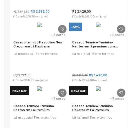
R$
2
.
592
,
00
R$
2
.
420
,
00
R$
3
.
049
,
00
(
10
x de
R$
259
,
20
sem juros)
(
10
x de
R$
242
,
00
sem juros)
-52%
+
3
cores
+
9
cores
Casaco térmico Masculino New
Casaco Térmico Feminino
Oregon em Lã Mexicana
Nantes em lã premium com
capuz
Lã mexicana | Forro térmico
Lã nacional | Forro térmico
R$
2
.
127
,
00
R$
1
.
490
,
00
R$
3
.
122
,
00
(
10
x de
R$
212
,
70
sem juros)
(
10
x de
R$
149
,
00
sem juros)
Nova Cor
Nova Cor
+
7
cores
+
7
cores
Casaco Térmico Feminino
Casaco Térmico Feminino
Boston em Lã Premium
Dakota Em Lã Premium
Lã uruguaia | Forro térmico
Lã italiana | Forro térmico