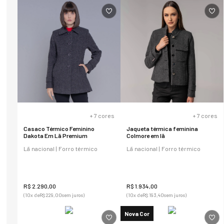
+
7
cores
+
7
cores
Casaco Térmico Feminino
Jaqueta térmica feminina
Dakota Em Lã Premium
Colmore em lã
Lã nacional | Forro térmico
Lã nacional | Forro térmico
R$
2
.
290
,
00
R$
1
.
934
,
00
(
10
x de
R$
229
,
00
sem juros)
(
10
x de
R$
193
,
40
sem juros)
Nova Cor