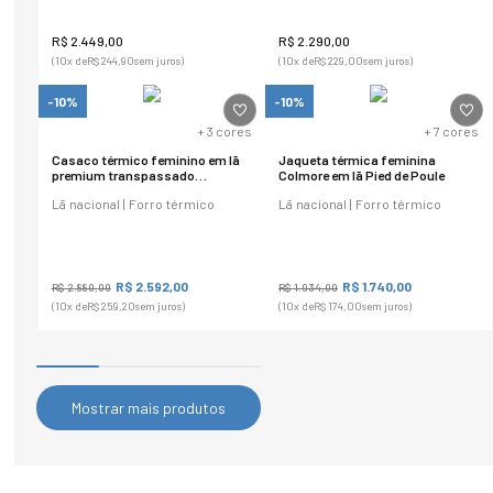
R$
2
.
449
,
00
R$
2
.
290
,
00
(
10
x de
R$
244
,
90
sem juros)
(
10
x de
R$
229
,
00
sem juros)
-10%
-10%
+
3
cores
+
7
cores
Casaco térmico feminino em lã
Jaqueta térmica feminina
premium transpassado
Colmore em lã Pied de Poule
Provença
Lã nacional | Forro térmico
Lã nacional | Forro térmico
R$
2
.
592
,
00
R$
1
.
740
,
00
R$
2
.
880
,
00
R$
1
.
934
,
00
(
10
x de
R$
259
,
20
sem juros)
(
10
x de
R$
174
,
00
sem juros)
Mostrar mais produtos