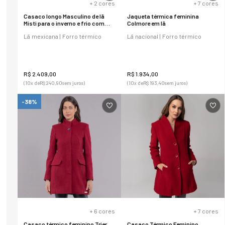
+
2
cores
+
7
cores
Casaco longo Masculino de lã
Jaqueta térmica feminina
Misti para o inverno e frio com
Colmore em lã
forro térmico
Lã mexicana | Forro térmico
Lã nacional | Forro térmico
R$
2
.
409
,
00
R$
1
.
934
,
00
(
10
x de
R$
240
,
90
sem juros)
(
10
x de
R$
193
,
40
sem juros)
-38%
+
6
cores
+
7
cores
Casaco térmico feminino Trier
Casaco Térmico Feminino