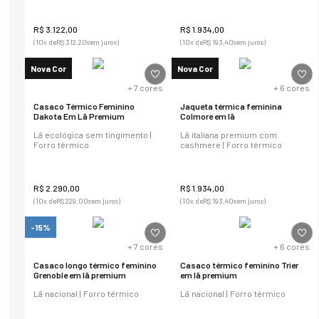
R$
3
.
122
,
00
R$
1
.
934
,
00
(
10
x de
R$
312
,
20
sem juros)
(
10
x de
R$
193
,
40
sem juros)
Nova Cor
Nova Cor
+
7
cores
+
6
cores
Casaco Térmico Feminino
Jaqueta térmica feminina
Dakota Em Lã Premium
Colmore em lã
Lã ecológica sem tingimento |
Lã italiana premium com
Forro térmico
cashmere | Forro térmico
R$
2
.
290
,
00
R$
1
.
934
,
00
(
10
x de
R$
229
,
00
sem juros)
(
10
x de
R$
193
,
40
sem juros)
-15%
+
7
cores
+
6
cores
Casaco longo térmico feminino
Casaco térmico feminino Trier
Grenoble em lã premium
em lã premium
Lã nacional | Forro térmico
Lã nacional | Forro térmico