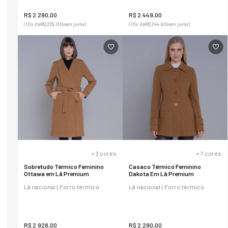
R$
2
.
290
,
00
R$
2
.
449
,
00
(
10
x de
R$
229
,
00
sem juros)
(
10
x de
R$
244
,
90
sem juros)
+
3
cores
+
7
cores
Sobretudo Térmico Feminino
Casaco Térmico Feminino
Ottawa em Lã Premium
Dakota Em Lã Premium
Lã nacional | Forro térmico
Lã nacional | Forro térmico
R$
2
.
928
,
00
R$
2
.
290
,
00