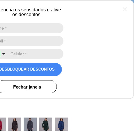
encha os seus dados e ative
os descontos:
Digite a sua busca aqui
0
co feminino Trier em lã
DESBLOQUEAR DESCONTOS
Avaliações
ros
Fechar janela
o)