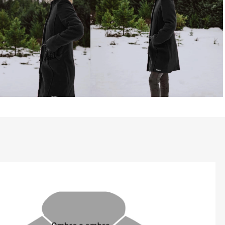
ade funcional, o Casaco Trier Preto 
 práticos e elegantes, como dois 
 dois bolsos internos com fechamento em 
segurança e acessibilidade para seus 
amento com botões ocultos dá um toque 
n, enquanto os acabamentos em metal 
ta interna Fiero Name para 
emonstram um cuidado extra com cada 
al, o preto clássico do Casaco Trier 
mpla variedade de estilos e ocasiões, 
eça essencial no guarda-roupa de quem 
conforto e durabilidade.

TERÍSTICAS:

o;

al através de botões;

rnos laterais com forro em Thermo 
amento em zíper e capa protetora;
