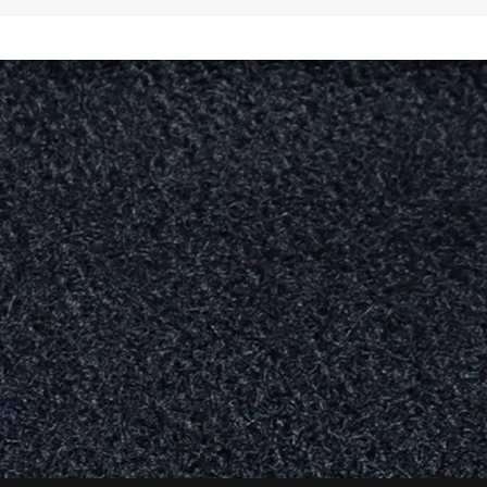
TERÍSTICAS DO FORRO TÉRMICO:

uto é desenvolvido em tecido 
Fleece. Este material tem toque macio e 
reter o calor corporal, expelir a 
e contar com ação antibacteriana, 
oteção contra os raios UV 50+ e ação 
vita a formação de ''bolinhas'' após a 
RODUTO:

onal (85%) e Poliamida (15%)

eto mangas): Tecido térmico Sense 
er)

mangas: Cetim (97% Poliéster e 3% 
fissional - processo suave

convencional

anquear
