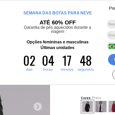
Chegou a nova coleção Alma Viajante: Conheça agora
Pre
SEMANA DAS BOTAS PARA NEVE
Marcas convidadas
Promoções
Destaques
Sobre nós
ATÉ 60% OFF
Garantia de pés aquecidos durante a
viagem
Termos mais buscados
1
º
artic pro
Opções femininas e masculinas
Casaco térmi
2
º
Últimas unidades
pantufa
premium
02
04
17
45
3
º
grenoble
10
R$
2
.
420
,
00
4
º
bota forrada
dias
horas
minutos
segundos
10
x de
R$
242
,
00
sem ju
5
º
polar extreme 5 1
Ver Parcelas
(5% OFF no PIX/Bolet
Cores:
Preto