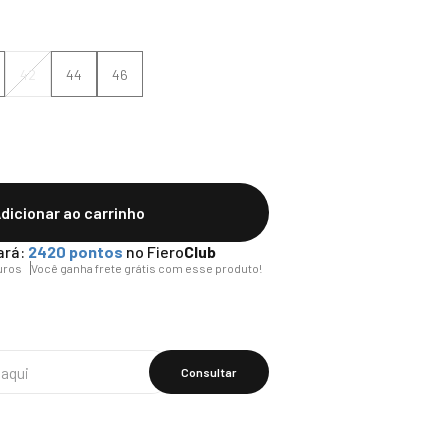
42
44
46
dicionar ao carrinho
ará:
2420
pontos
no Fiero
Club
uros
Você ganha frete grátis com esse produto!
Calcular O
Frete