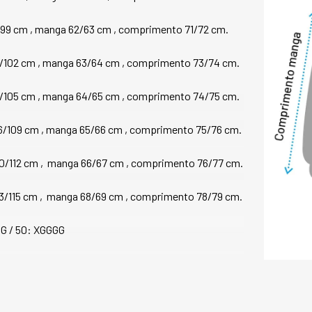
* Dois bolsos inte
* Acabamento de al
/99 cm , manga 62/63 cm , comprimento 71/72 cm.
* Forração em teci
do produto (exceto
* Etiqueta interna F
/102 cm , manga 63/64 cm , comprimento 73/74 cm.  
PRINCIPAIS CARAC
3/105 cm , manga 64/65 cm , comprimento 74/75 cm.
Ideal para os dias 
item essencial par
6/109 cm , manga 65/66 cm , comprimento 75/76 cm.
diferencia do pelo 
fibras e a superfí
10/112 cm ,  manga 66/67 cm , comprimento 76/77 cm.
ondulação da fibra
elasticidade e uma
outras fibras natur
13/115 cm ,  manga 68/69 cm , comprimento 78/79 cm.
ao amassamento e 
umidade, além de se
GGG / 50: XGGGG
A lã batida é de o
um tipo de lã mais
durabilidade. Os 
diversos estilos e
ocasiões.
