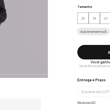
Tamanho
36
38
40
Guia de tamanhos
A
Você ganh
10
x de
R$
242
,
00
sem j
Não sei meu CEP