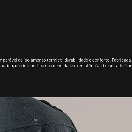
or

a da base do ferro a 110°C (o vapor 
irreversíveis)
arável de isolamento térmico, durabilidade e conforto. Fabricada a
ida, que intensifica sua densidade e resistência. O resultado é u