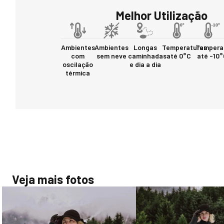
Melhor Utilização
Ambientes
Ambientes
Longas
Temperaturas
Tempera
com
sem neve
caminhadas
até 0°C
até -10
oscilação
e dia a dia
térmica
Veja mais fotos