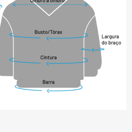
rnos com fechamento em zíper;

ta qualidade;

do térmico Sense Fleece na parte interna 
 mangas);

iero Name.

TERÍSTICAS DA LÃ BATIDA:

mais frios, o casaco de lã batida é um 
a manter o corpo aquecido. A lã se 
pela natureza da superfície externa das 
cie varia de acordo com a espessura e a 
. Devido a essa ondulação, a lã tem uma 
 resistência longitudinal maiores que 
ais. É quente e confortável, resistente 
absorve bem a transpiração e a 
r um excelente isolante térmico.

rigem animal, mas é confeccionada com 
 macia, se destacando pela elegância e 
casacos de lã combinam com os mais 
 podem ser usados em diferentes 