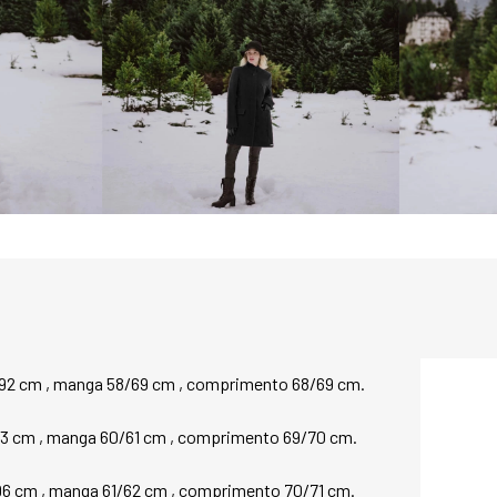
Além de sua qualid
conta com detalhes
bolsos externos e
zíper, garantindo 
pertences. O fech
clássico ao desig
dourado e a etique
personalização d
detalhe.

Versátil e atempor
complementa uma a
tornando-se uma p
valoriza elegância, 
/92 cm , manga 58/69 cm , comprimento 68/69 cm.
PRINCIPAIS CARAC
* Excelente caiment
* Fechamento front
93 cm , manga 60/61 cm , comprimento 69/70 cm.  
* Dois bolsos exte
Premium Lite, fech
96 cm , manga 61/62 cm , comprimento 70/71 cm. 