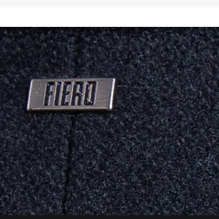
PRINCIPAIS CARAC
O forro deste prod
tecnológico Sense 
aveludado, além de 
umidade do corpo 
oferece também pr
anti-pilling, que e
lavagem.

COMPOSIÇÃO DO P
Superfície: Lã naci
Parte interna (exc
Fleece (100% Poliést
Parte interna das 
Elastano)

MODO DE LAVAR:

Limpeza a seco pro
Não lavar de jeito 
Não alvejar/não br