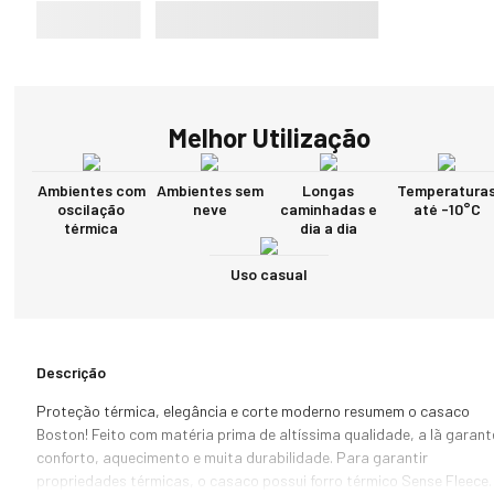
Melhor Utilização
Ambientes com
Ambientes sem
Longas
Temperatura
oscilação
neve
caminhadas e
até -10°C
térmica
dia a dia
Uso casual
Descrição
Proteção térmica, elegância e corte moderno resumem o casaco 
Boston! Feito com matéria prima de altíssima qualidade, a lã garante
conforto, aquecimento e muita durabilidade. Para garantir 
propriedades térmicas, o casaco possui forro térmico Sense Fleece. 