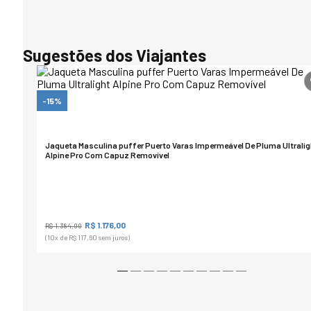
Sugestões dos Viajantes
-15%
Jaqueta Masculina puffer Puerto Varas Impermeável De Pluma Ultralig
Alpine Pro Com Capuz Removível
R$ 1.176,00
R$ 1.384,00
(10
x de
R$ 117,60
sem juros)