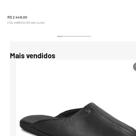
úmido

Limpeza à seco profissional “P” processo normal
R$
2
.
449
,
00
(
10
x de
R$
244
,
90
sem juros)
Mais vendidos