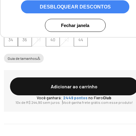
DESBLOQUEAR DESCONTOS
Tamanho
Fechar janela
34
36
38
40
42
44
Guia de tamanhos
Adicionar ao carrinho
Você ganhará:
2449
pontos
no Fiero
Club
10
x de
R$
244
,
90
sem juros
Você ganha frete grátis com esse produto!