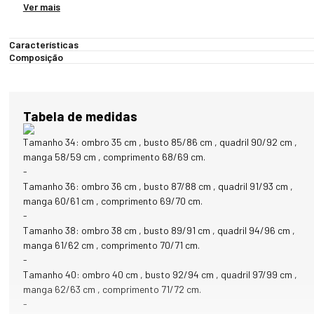
A combinação da lã com o forro térmico oferece proteção contra o 
Ver mais
frio intenso.

Características
A modelagem do casaco Boston apresenta gola alta para aquecer a
Composição
nuca e cabeça, além de um design acinturado e feminino. O 
fechamento é feito com botões e o casaco conta com 2 bolsos 
internos e 2 bolsos externos com zíper forrados em tecido térmico 
com toque incrivelmente sedoso, garantindo segurança aos itens 
Tabela de medidas
armazenados e muito conforto durante o uso. Destaque para a 
aplicação da marca em metal dourado na barra frontal e uma 
Tamanho 34: ombro 35 cm , busto 85/86 cm , quadril 90/92 cm ,
etiqueta em forma de alça internamente, facilitando o 
manga 58/59 cm , comprimento 68/69 cm.
armazenamento do casaco.

-
Tamanho 36: ombro 36 cm , busto 87/88 cm , quadril 91/93 cm ,
O casaco Boston está disponível na cor preta, que confere um visual 
manga 60/61 cm , comprimento 69/70 cm.
sofisticado e atemporal. O preto é uma cor clássica que combina 
-
facilmente com diversos estilos e ocasiões, tornando-o versátil e 
Tamanho 38: ombro 38 cm , busto 89/91 cm , quadril 94/96 cm ,
fácil de integrar em diferentes looks. Além disso, essa cor é 
manga 61/62 cm , comprimento 70/71 cm.
conhecida por sua capacidade de transmitir uma sensação de 
-
elegância e refinamento.

Tamanho 40: ombro 40 cm , busto 92/94 cm , quadril 97/99 cm ,
manga 62/63 cm , comprimento 71/72 cm.
PRINCIPAIS CARACTERÍSTICAS:

-