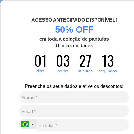
Esquenta de verdade! Casaco Artic Pro para -30°C
ACESSO ANTECIPADO DISPONÍVEL!
0
Zoom
50% OFF
em toda a coleção de pantufas
Vídeo
Últimas unidades
01
03
27
13
Feminino
Vestuário
Casaco
27
Avaliações
Casaco Térmico Feminino Boston em Lã Premium
dias
horas
minutos
segundos
R$
2
.
449
,
00
Preencha os seus dados e ative os descontos:
10
x de
R$
244
,
90
sem juros
Ver Parcelas
(5% OFF no PIX/Boleto)
Cores:
Preto