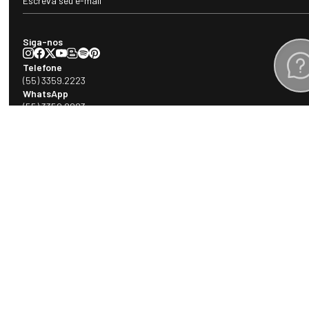
Siga-nos
Telefone
(55) 3359.2223
WhatsApp
(55) 3359.2223
E-mail
sac@fieroshop.com.br
Horário de atendimento
Segunda à sexta-feira: 08h às 11h30 e 13h30 às 18h (exceto feriados)
Sobre a Fiero
Suporte
Marcas convidadas
Multimarcas