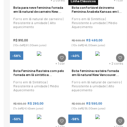
+
2
cores
+
1
cor
Linha Clássicos
Bota para neve feminina forrada
Bota confortável de inverno
em lã natural de carneiro New
Feminina Anabela Kansas em lã
Cervinia Ref.:23402
sintética Ref.:630
Forro em lã natural de carneiro |
Forro em lã Sintética |
Resistente à umidade | Alto
Resistente à umidade | Médio
aquecimento
Aquecimento
R$
910
,
00
R$
490
,
00
R$
590
,
00
(
10
x de
R$
91
,
00
sem juros)
(
10
x de
R$
49
,
00
sem juros)
-58%
-40%
+
1
cor
+
2
cores
Bota Feminina Rasteira com pelo
Bota feminina rasteira forrada
forrada em lã sintética
em lã natural New Vancouver
Vancouver Ref.:9792
Ref.:23652
Forro em lã Sintética |
Forro em lã natural de carneiro |
Resistente à umidade | Médio
Resistente à umidade | Alto
Aquecimento
aquecimento
R$
290
,
00
R$
590
,
00
R$
690
,
00
R$
990
,
00
(
7
x de
R$
41
,
42
sem juros)
(
10
x de
R$
59
,
00
sem juros)
-50%
-58%
+
1
cor
+
1
cor