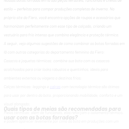
Nossas botas forradas em lã são peças versáteis, funcionais e cheias de
estilo — perfeitas para compor produções completas de inverno. No
próprio site da Fiero, você encontra opções de roupas e acessórios que
harmonizam perfeitamente com esse tipo de calçado, criando um
vestuário para frio intenso que combina elegância e proteção térmica.
A seguir, veja algumas sugestões de como combinar as botas forradas em
lã com outras categorias do departamento feminino da Fiero:
Casacos e jaquetas térmicas: combine sua bota com os casacos
acolchoados para criar looks robustos e quentinhos, ideais para
ambientes externos ou viagens a destinos frios;
Calças térmicas: leggings e
calças
com tecnologia térmica são ótimas
para usar por dentro da bota, proporcionando mobilidade, conforto e um
visual alongado;
Quais tipos de meias são recomendadas para
Meias térmicas: além de funcionais, elas reforçam o isolamento térmico,
usar com as botas forradas?
e podem aparecer levemente por cima da bota em produções com um