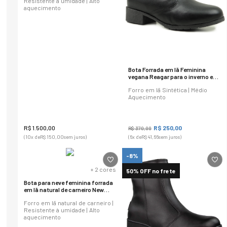
Resistente à umidade | Alto
aquecimento
Bota Forrada em lã Feminina
vegana Reagar para o inverno e
frio Ref.20673
Forro em lã Sintética | Médio
Aquecimento
R$
1
.
500
,
00
R$
250
,
00
R$
370
,
00
(
10
x de
R$
150
,
00
sem juros)
(
6
x de
R$
41
,
66
sem juros)
-8%
+
2
cores
50% OFF no frete
Bota para neve feminina forrada
em lã natural de carneiro New
Cervinia Ref.:23402
Forro em lã natural de carneiro |
Resistente à umidade | Alto
aquecimento