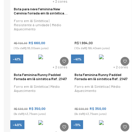
+
2
cores
Bota para neve feminina New
Cervinia forrada em lã sintética
Ref.:23401
Forro em lã Sintética |
Resistente à umidade | Médio
Aquecimento
R$
660
,
00
R$
1
.
994
,
00
R$
720
,
00
(
10
x de
R$
66
,
00
sem juros)
(
10
x de
R$
199
,
40
sem juros)
-41%
-41%
+
2
cores
+
2
cores
Bota Feminina Runny Padded
Bota Feminina Runny Padded
Forrada em lã sintética Ref.:21417
Forrada em lã sintética Ref.:21417
Forro em lã Sintética | Médio
Forro em lã Sintética | Médio
Aquecimento
Aquecimento
R$
350
,
00
R$
350
,
00
R$
590
,
00
R$
590
,
00
(
8
x de
R$
43
,
75
sem juros)
(
8
x de
R$
43
,
75
sem juros)
-40%
-11%