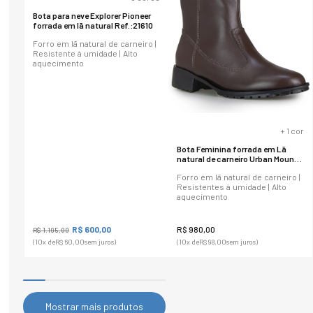
Bota para neve Explorer Pioneer
forrada em lã natural Ref.:21610
Forro em lã natural de carneiro |
Resistente à umidade | Alto
aquecimento
+
1
cor
Bota Feminina forrada em Lã
natural de carneiro Urban Mount
Zipper Ref.:21901
Forro em lã natural de carneiro |
Resistentes à umidade | Alto
aquecimento
R$
600
,
00
R$
980
,
00
R$
1
.
195
,
00
(
10
x de
R$
60
,
00
sem juros)
(
10
x de
R$
98
,
00
sem juros)
Mostrar mais produtos