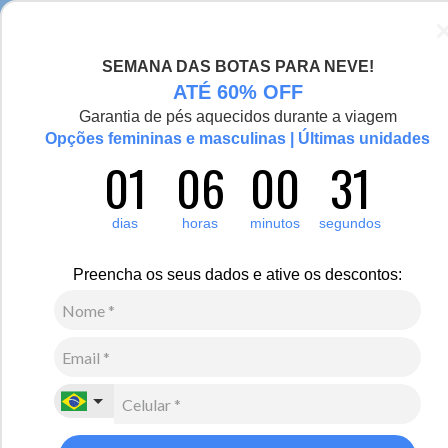
Seja bem-vinda(o), Viajante de Inverno!
SEMANA DAS BOTAS PARA NEVE!
0
ATÉ 60% OFF
Garantia de pés aquecidos durante a viagem
Opções femininas e masculinas | Últimas unidades
01
06
00
30
dias
horas
minutos
segundos
Preencha os seus dados e ative os descontos:
Feminino
Calçados
Botas Forradas em Lã
Botas femininas forradas em
lã