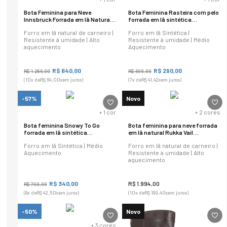
Bota Feminina para Neve
Bota Feminina Rasteira com pelo
Innsbruck Forrada em lã Natural
forrada em lã sintética
Ref.:1572
Vancouver Ref.:9792
Forro em lã natural de carneiro |
Forro em lã Sintética |
Resistente à umidade | Alto
Resistente à umidade | Médio
aquecimento
Aquecimento
R$
640
,
00
R$
290
,
00
R$
1
.
286
,
00
R$
690
,
00
(
10
x de
R$
64
,
00
sem juros)
(
7
x de
R$
41
,
42
sem juros)
-57%
Novo
+
1
cor
+
2
cores
Bota feminina Snowy To Go
Bota feminina para neve forrada
forrada em lã sintética
em lã natural Rukka Vail
Ref.:23107
Ref.:22113
Forro em lã Sintética | Médio
Forro em lã natural de carneiro |
Aquecimento
Resistente à umidade | Alto
aquecimento
R$
340
,
00
R$
1
.
994
,
00
R$
790
,
00
(
8
x de
R$
42
,
50
sem juros)
(
10
x de
R$
199
,
40
sem juros)
-50%
Novo
+
3
cores