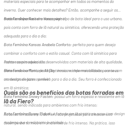
materiais especiais para te acompanhar em todos os momentos do
inverno. Quer conhecer mais detalhes? Então, acompanhe a seguir os
modelos disponíveis em nossa página!
Bota Feminina Rasteira Vancouver:
tipo de bota ideal para o uso urbano,
pois conta com forro de lã natural ou sintética, oferecendo uma proteção
adequada para o dia a dia;
Bota Feminina Kansas Anabela Conforto:
perfeita para quem deseja
combinar o conforto com o estilo casual. Conta com lã sintética para
manter os pés aquecidos;
Todos esses modelos são desenvolvidos com materiais de alta qualidade,
Bota Feminina Montaria All Day:
oferecendo conforto, proteção térmica e impermeabilidade para seus
nosso modelo mais clássico, conta com
um design elegante, perfeito para o dia a dia. Seu forro é confeccionado
momentos de lazer na neve!
em lã sintética;
Quais são os benefícios das botas forradas em
Bota Feminina Snowy Fasten:
possui um forro espesso e resistente em lã
lã da Fiero?
natural, sendo indicada para ambientes com frio intenso;
Bota Feminina Runny Flakes:
é forrada em lã sintética e possui um design
As botas forradas em lã da Fiero são projetadas para oferecer alto
moderno que é resistente à umidade.
desempenho térmico em ambientes de frio intenso. Na prática, isso