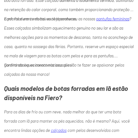
boa bota forrada. Esse calçado
aumenta o isolamento térmico
, auxiliando
na retenção do calor corporal, como também proporcionando proteção e
conforto durante as baixas temperaturas.
E por falar em conforto, você já conheceu as nossas
pantufas femininas
?
Esses calçados simbolizam aquecimento genuíno no seu lar e são as
melhores opções para os momentos de descanso, tanto no aconchego de
casa, quanto no sossego das férias. Portanto, reserve um espaço especial
na mala de viagem para as botas com pelos e para as pantufas,
garantindo aquecimento nos seus dias!
Confira abaixo as características que vão te fazer se apaixonar pelos
calçados da nossa marca!
Quais modelos de botas forradas em lã estão
disponíveis na Fiero?
Para os dias de frio ou com neve, nada melhor do que ter uma bota
forrada com lã para manter os pés aquecidos, não é mesmo? Aqui, você
encontra lindas opções de
calçados
com pelos desenvolvidos com