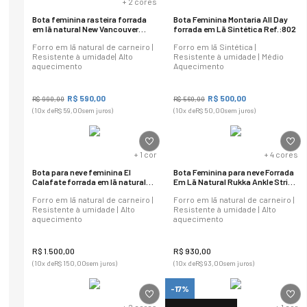
+
2
cores
Bota feminina rasteira forrada
Bota Feminina Montaria All Day
em lã natural New Vancouver
forrada em Lã Sintética Ref.:802
Ref.:23652
Forro em lã natural de carneiro |
Forro em lã Sintética |
Resistente à umidade| Alto
Resistente à umidade | Médio
aquecimento
Aquecimento
R$
590
,
00
R$
500
,
00
R$
990
,
00
R$
560
,
00
(
10
x de
R$
59
,
00
sem juros)
(
10
x de
R$
50
,
00
sem juros)
+
1
cor
+
4
cores
Bota para neve feminina El
Bota Feminina para neve Forrada
Calafate forrada em lã natural
Em Lã Natural Rukka Ankle Strip
Ref.:23455
Ref.: 22101
Forro em lã natural de carneiro |
Forro em lã natural de carneiro |
Resistente à umidade | Alto
Resistente à umidade | Alto
aquecimento
aquecimento
R$
1
.
500
,
00
R$
930
,
00
(
10
x de
R$
150
,
00
sem juros)
(
10
x de
R$
93
,
00
sem juros)
-17%