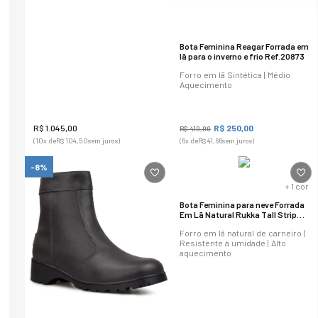
Bota Feminina Reagar Forrada em
lã para o inverno e frio Ref.20873
Forro em lã Sintética | Médio
Aquecimento
R$
1
.
045
,
00
R$
250
,
00
R$
410
,
00
(
10
x de
R$
104
,
50
sem juros)
(
6
x de
R$
41
,
66
sem juros)
-8%
+
1
cor
Bota Feminina para neve Forrada
Em Lã Natural Rukka Tall Strip
Ref.: 22110
Forro em lã natural de carneiro |
Resistente à umidade | Alto
aquecimento