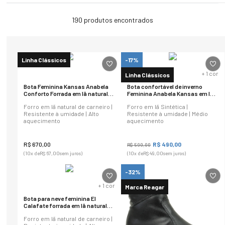
190
produtos
Linha Clássicos
-17%
+
1
cor
Linha Clássicos
Bota Feminina Kansas Anabela
Bota confortável de inverno
Conforto Forrada em lã natural
Feminina Anabela Kansas em lã
de carneiro Ref.:1630
sintética Ref.:630
Forro em lã natural de carneiro |
Forro em lã Sintética |
Resistente à umidade | Alto
Resistente à umidade | Médio
aquecimento
aquecimento
R$
670
,
00
R$
490
,
00
R$
590
,
00
(
10
x de
R$
67
,
00
sem juros)
(
10
x de
R$
49
,
00
sem juros)
-32%
+
1
cor
Marca Reagar
Bota para neve feminina El
Calafate forrada em lã natural
Ref.:23455
Forro em lã natural de carneiro |