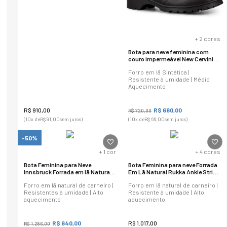
+
2
cores
Bota para neve feminina com
couro impermeável New Cervinia
em lã sintética Ref.:23401
Forro em lã Sintética |
Resistente à umidade | Médio
Aquecimento
R$
910
,
00
R$
660
,
00
R$
720
,
00
(
10
x de
R$
91
,
00
sem juros)
(
10
x de
R$
66
,
00
sem juros)
-50%
+
1
cor
+
4
cores
Bota Feminina para Neve
Bota Feminina para neve Forrada
Innsbruck Forrada em lã Natural
Em Lã Natural Rukka Ankle Strip
Ref.:1572
Ref.: 22101
Forro em lã natural de carneiro |
Forro em lã natural de carneiro |
Resistentes à umidade | Alto
Resistente à umidade | Alto
aquecimento
aquecimento
R$
640
,
00
R$
1
.
017
,
00
R$
1
.
286
,
00