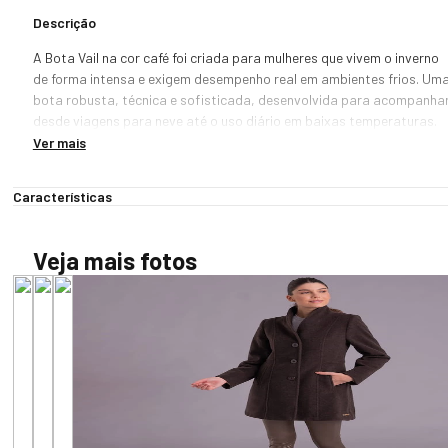
Descrição
A Bota Vail na cor café foi criada para mulheres que vivem o inverno 
de forma intensa e exigem desempenho real em ambientes frios. Uma
bota robusta, técnica e sofisticada, desenvolvida para acompanhar
desde viagens para neve até o uso diário em baixas temperaturas.

Ver mais
A construção em couro premium impermeabilizado garante 
resistência e proteção contra umidade, enquanto as costuras 
Características
seladas elevam a barreira contra infiltrações, proporcionando mais 
segurança em cenários de chuva, neve e frio úmido.

Veja mais fotos
O zíper interno impermeável reforça a proteção térmica e facilita o 
calce, tornando a experiência de uso mais prática no dia a dia e 
durante viagens. Internamente, a Vail recebe forração completa em lã
natural de carneiro, um dos isolamentos térmicos mais eficientes do 
mundo. A lã natural mantém os pés aquecidos mesmo em 
temperaturas negativas, além de permitir respirabilidade e controle 
natural da umidade interna. Outro diferencial é o conforto sensorial: o
toque é extremamente macio e aconchegante, ideal para longos 
períodos de uso.
