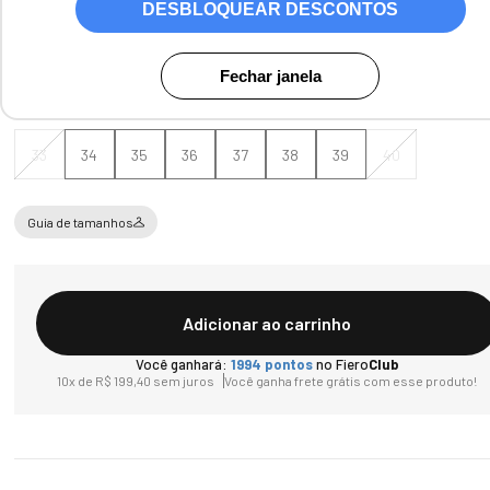
Cores:
Café
DESBLOQUEAR DESCONTOS
Fechar janela
Tamanho
33
34
35
36
37
38
39
40
Guia de tamanhos
Adicionar ao carrinho
Você ganhará:
1994
pontos
no Fiero
Club
10
x de
R$
199
,
40
sem juros
Você ganha frete grátis com esse produto!