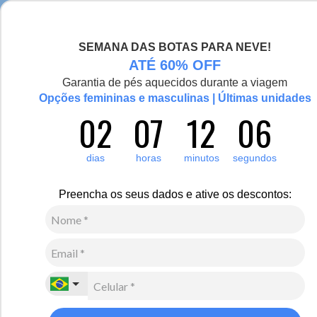
Seja bem-vinda(o), Viajante de Inverno!
SEMANA DAS BOTAS PARA NEVE!
0
Zoom
ATÉ 60% OFF
Garantia de pés aquecidos durante a viagem
Opções femininas e masculinas | Últimas unidades
02
07
12
05
Feminino
Calçados
Botas
Novo
dias
horas
minutos
segundos
Bota feminina para neve forrada em lã natural Rukka
Vail Ref.:22113
Preencha os seus dados e ative os descontos:
R$
1
.
994
,
00
10
x de
R$
199
,
40
sem juros
Ver Parcelas
(5% OFF no PIX/Boleto)