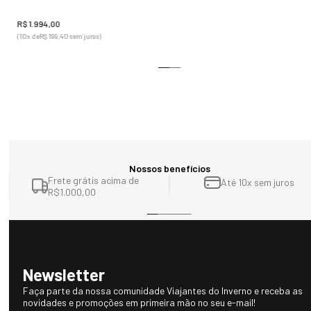
Comprimento da palmilha: 25,7 cm
R$
1
.
994
,
00
(
10
x de
R$
199
,
40
sem juros)
Nossos benefícios
Frete grátis acima de
Até 10x sem juros
R$1.000,00
Newsletter
Faça parte da nossa comunidade Viajantes do Inverno e receba as
novidades e promoções em primeira mão no seu e-mail!