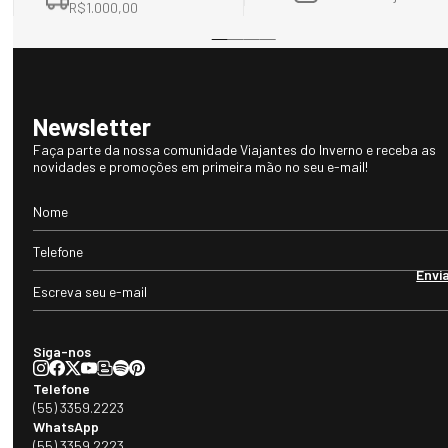
- Medidas no tamanho 42 -
R$1.000,00
Altura do Cano: 12,5 cm
Circunferência no topo da bota: 29 cm
Comprimento da palmilha: 28,5 cm
-
- Medidas no tamanho 43 -
Newsletter
Altura do Cano: 12,5 cm
Circunferência no topo da bota: 29 cm
Faça parte da nossa comunidade Viajantes do Inverno e receba as
novidades e promoções em primeira mão no seu e-mail!
Comprimento da palmilha: 29,5 cm
Envi
Siga-nos
Telefone
(55) 3359.2223
WhatsApp
(55) 3359.2223