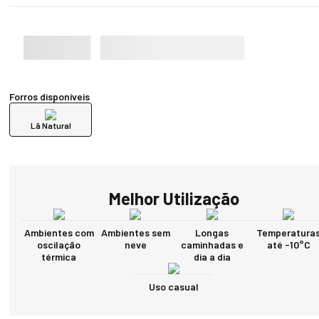
Forros disponíveis
Lã Natural
Melhor Utilização
Ambientes com
Ambientes sem
Longas
Temperatura
oscilação
neve
caminhadas e
até -10°C
térmica
dia a dia
Uso casual