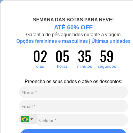
Seja bem-vinda(o), Viajante de Inverno!
SEMANA DAS BOTAS PARA NEVE!
0
ATÉ 60% OFF
Zoom
Garantia de pés aquecidos durante a viagem
Opções femininas e masculinas | Últimas unidades
02
05
35
59
Feminino
Calçados
Botas
dias
horas
minutos
segundos
18
Avaliações
Linha Clássicos
Preencha os seus dados e ative os descontos:
Bota Feminina Kansas Anabela Conforto Forrada em
lã natural de carneiro Ref.:1630
R$
670
,
00
10
x de
R$
67
,
00
sem juros
Ver Parcelas
(5% OFF no PIX/Boleto)