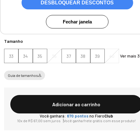
DESBLOQUEAR DESCONTOS
Cores:
Couro liso Preto
Fechar janela
Tamanho
Ver mais 3
33
34
35
36
37
38
39
40
Guia de tamanhos
Adicionar ao carrinho
Você ganhará:
670
pontos
no Fiero
Club
10
x de
R$
67
,
00
sem juros
Você ganha frete grátis com esse produto!