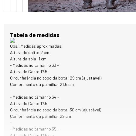
impermeabilizante.

O COURO UTILIZADO NESSE CALÇADO TEM CERTIFICAÇÃO LWG:

A Leather Working Group (LWG) é uma organização sem fins 
lucrativos de marcas e produtores de couro, pensando no impacto 
do segmento no meio ambiente. Dessa forma, são oferecidas 
Tabela de medidas
orientações e melhorias nos processos sustentáveis da indústria 
coureira.

Obs.: Medidas aproximadas.
O curtume que desenvolve o couro deste calçado é detentor da 
Altura do salto: 2 cm
medalha de ouro da LWG, o que demonstra o compromisso com 
Altura da sola: 1 cm
processos inteligentes que envolvem a sustentabilidade, inovação e 
- Medidas no tamanho 33 -
tecnologia.
Altura do Cano: 17,5
Circunferência no topo da bota: 29 cm (ajustável)
Comprimento da palmilha: 21,5 cm
-
- Medidas no tamanho 34 -
Altura do Cano: 17,5
Circunferência no topo da bota: 30 cm (ajustável)
Comprimento da palmilha: 22 cm
-
- Medidas no tamanho 35 -
Altura do Cano: 17,5 cm