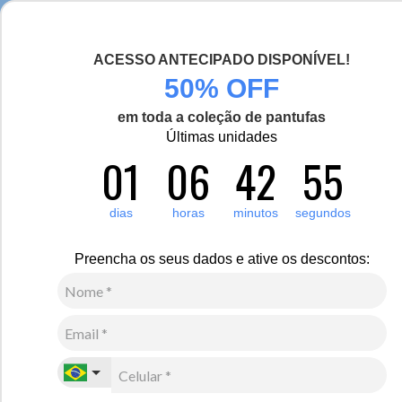
Seja bem-vinda(o), Viajante de Inverno!
ACESSO ANTECIPADO DISPONÍVEL!
0
Zoom
50% OFF
em toda a coleção de pantufas
Vídeo
Últimas unidades
01
06
42
54
Feminino
Calçados
Botas
210
Avaliações
Bota feminina forrada em lã sintética New
dias
horas
minutos
segundos
Vancouver Ref.:23651
Preencha os seus dados e ative os descontos:
R$
750
,
00
10
x de
R$
75
,
00
sem juros
Ver Parcelas
(5% OFF no PIX/Boleto)
Cores:
Preto