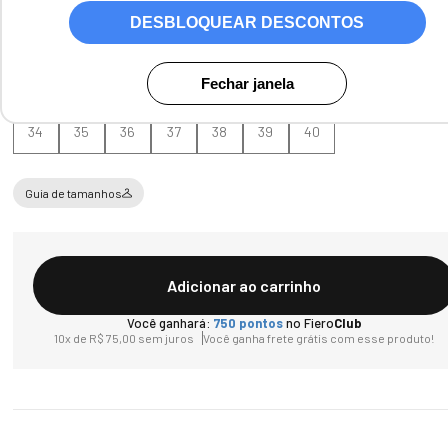
DESBLOQUEAR DESCONTOS
Fechar janela
Tamanho
34
35
36
37
38
39
40
Guia de tamanhos
Adicionar ao carrinho
Você ganhará:
750
pontos
no Fiero
Club
10
x de
R$
75
,
00
sem juros
Você ganha frete grátis com esse produto!