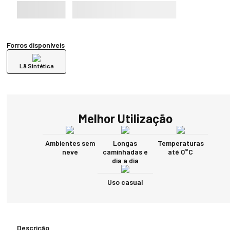
Forros disponíveis
Lã Sintética
Melhor Utilização
Ambientes sem
Longas
Temperaturas
neve
caminhadas e
até 0°C
dia a dia
Uso casual
Descrição