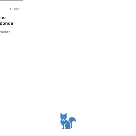
+
1
cor
ino
edonda
cimento