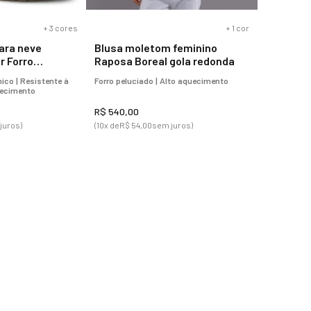
+
3
cores
+
1
cor
ara neve
Blusa moletom feminino
r Forro
Raposa Boreal gola redonda
Protection
ico | Resistente à
Forro peluciado | Alto aquecimento
uecimento
R$
540
,
00
juros)
(
10
x de
R$
54
,
00
sem juros)