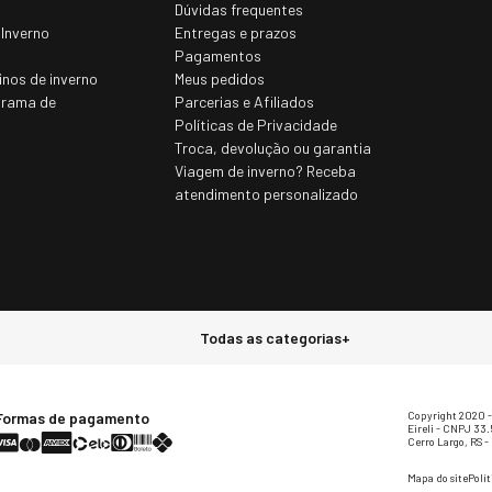
Dúvidas frequentes
 Inverno
Entregas e prazos
Pagamentos
inos de inverno
Meus pedidos
grama de
Parcerias e Afiliados
Políticas de Privacidade
Troca, devolução ou garantia
Viagem de inverno? Receba
atendimento personalizado
Todas as categorias
+
Formas de pagamento
Copyright 2020 - 
Eireli - CNPJ 33
Cerro Largo, RS 
Mapa do site
Polí