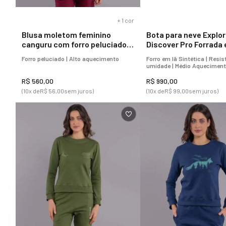
+
1
cor
Blusa moletom feminino
Bota para neve Explor
canguru com forro peluciado
Discover Pro Forrada 
Explora
sintética Ref.:21619
Forro peluciado | Alto aquecimento
Forro em lã Sintética | Resis
umidade | Médio Aquecimen
R$
560
,
00
R$
990
,
00
(
10
x de
R$
56
,
00
sem juros)
(
10
x de
R$
99
,
00
sem juros)