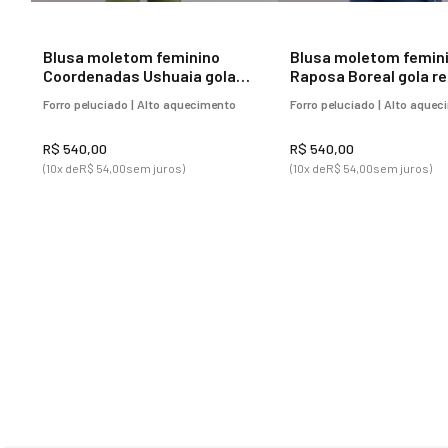
Blusa moletom feminino
Blusa moletom femin
Coordenadas Ushuaia gola
Raposa Boreal gola r
redonda com forro peluciado
Forro peluciado | Alto aquecimento
Forro peluciado | Alto aque
R$
540
,
00
R$
540
,
00
(
10
x de
R$
54
,
00
sem juros)
(
10
x de
R$
54
,
00
sem juros)