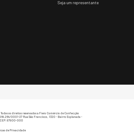
Seja um representante
Todos os direitos reservados a Fiero Comércio de Confecção
.564.264/0001-27 Rua São Francisco, 1320 - Bairro Esplanada -
- CEP: 97900-000
ticas de Privacidade