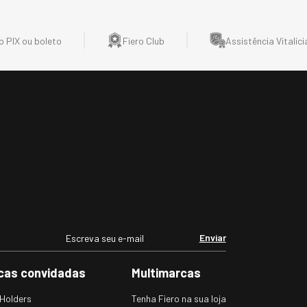
 PIX ou boleto
Fiero Club
Assistência Vitalíci
Enviar
cas convidadas
Multimarcas
Holders
Tenha Fiero na sua loja