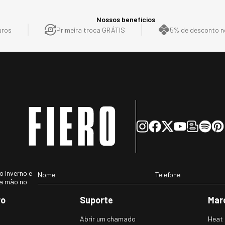
Nossos benefícios
uros
Primeira troca GRÁTIS
5% de desconto no
 Inverno e
ra mão no
ro
Suporte
Mar
Abrir um chamado
Heat 