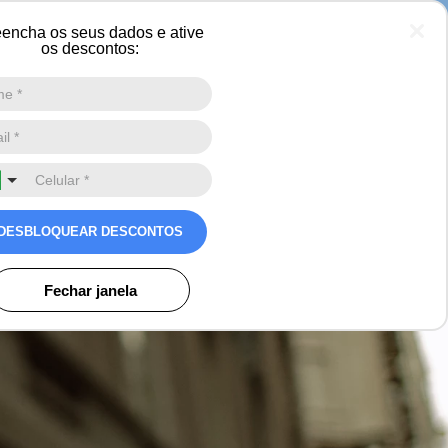
encha os seus dados e ative
os descontos:
Digite a sua busca aqui
0
DESBLOQUEAR DESCONTOS
Fechar janela