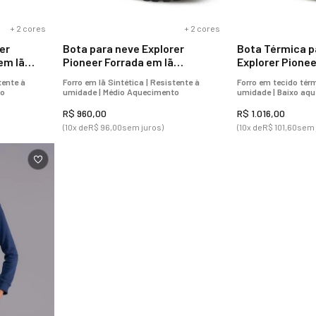
+
2
cores
+
2
cores
er
Bota para neve Explorer
Bota Térmica p
em lã
Pioneer Forrada em lã
Explorer Pionee
sintética Ref.:21616
Thermal Warm 
tente à
Forro em lã Sintética | Resistente à
Forro em tecido térm
Ref.:21618
to
umidade | Médio Aquecimento
umidade | Baixo aq
R$
960
,
00
R$
1
.
016
,
00
(
10
x de
R$
96
,
00
sem juros)
(
10
x de
R$
101
,
60
sem 