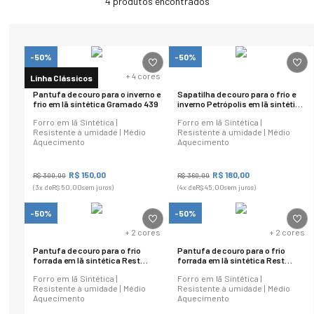
4
produtos
-50%
-50%
+
4
cores
Linha Clássicos
Pantufa de couro para o inverno e
Sapatilha de couro para o frio e
frio em lã sintética Gramado 439
inverno Petrópolis em lã sintética
435
Forro em lã Sintética |
Forro em lã Sintética |
Resistente à umidade | Médio
Resistente à umidade | Médio
Aquecimento
Aquecimento
R$
150
,
00
R$
180
,
00
R$
300
,
00
R$
360
,
00
(
3
x de
R$
50
,
00
sem juros)
(
4
x de
R$
45
,
00
sem juros)
-50%
-50%
+
2
cores
+
2
cores
Pantufa de couro para o frio
Pantufa de couro para o frio
forrada em lã sintética Rest
forrada em lã sintética Rest
Good 23200
Good 23200
Forro em lã Sintética |
Forro em lã Sintética |
Resistente à umidade | Médio
Resistente à umidade | Médio
Aquecimento
Aquecimento