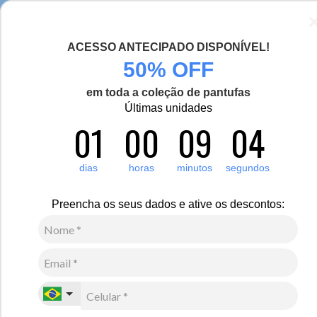
Chegou a nova coleção Alma Viajante, conheça aqui
ACESSO ANTECIPADO DISPONÍVEL!
0
50% OFF
em toda a coleção de pantufas
Últimas unidades
01
00
09
04
dias
horas
minutos
segundos
Preencha os seus dados e ative os descontos:
Masculino
Médio Isolamento Térmico
Calçados
Pantufas
Botas
Conheça as melhores opções de botas de couro para o frio ameno e
extremo. São modelos que recebem tratamento impermeabilizante e