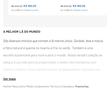
R$
160
,
00
R$
160
,
00
R$
320
,
00
R$
320
,
00
(
4
x de
R$
40
,
00
sem juros)
(
4
x de
R$
40
,
00
sem juros)
A MELHOR LÃ DO MUNDO
São diversos motivos que tornam a lã merino única. Durável, leve e macia,
a fibra natural é quente no inverno e fria no verão. Também é uma
escolha sustentável para você e para o mundo. Nossa versátil coleção se
adequa à sua vida para te proporcionar o melhor dos momentos com
máximo conforto. Esse material natural, biodegradável e renovável une
várias características que a torna uma matéria-prima diferenciada. O seu
Ver mais
uso pode se estender de roupas de luxo a itens para esportes de alta
Masculino
Médio Isolamento Térmico
Calçados
Pantufas
performance ou, até mesmo, roupas, calçados e acessórios para uso no
dia a dia. A lã é retirada de forma gentil e totalmente sustentável de
ovelhas merino, um animal que vive em diversos tipos de ambientes e