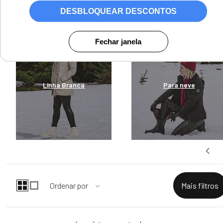
contam com forro em lã natural, sintéticos, forro com tecido térmico
e solado antiderrapante. Temos variações de tamanho de cano,
DESBLOQUEAR DESCONTOS
opções de cores e fechamento em cadarço ou zíper.
Fechar janela