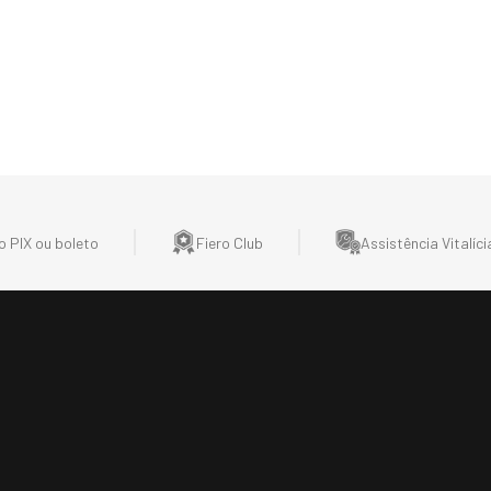
 PIX ou boleto
Fiero Club
Assistência Vitalíci