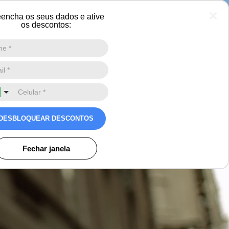
encha os seus dados e ative
os descontos:
Digite a sua busca aqui
0
DESBLOQUEAR DESCONTOS
Fechar janela