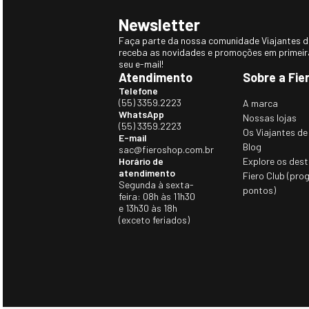
Newsletter
Faça parte da nossa comunidade Viajantes do
receba as novidades e promoções em primei
seu e-mail!
Atendimento
Sobre a Fie
Telefone
(55) 3359.2223
A marca
WhatsApp
Nossas lojas
(55) 3359.2223
Os Viajantes de
E-mail
Blog
sac@fieroshop.com.br
Horário de
Explore os dest
atendimento
Fiero Club (pro
Segunda à sexta-
pontos)
feira: 08h às 11h30
e 13h30 às 18h
(exceto feriados)