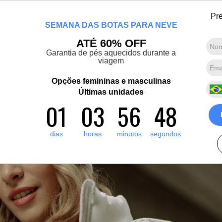
Chegou a nova coleção Alma Viajante: Conheça agora
Pre
SEMANA DAS BOTAS PARA NEVE
Marcas convidadas
Promoções
Destaques
Sobre nós
ATÉ 60% OFF
Garantia de pés aquecidos durante a
viagem
Termos mais buscados
1
º
artic pro
Opções femininas e masculinas
2
º
Últimas unidades
pantufa
01
03
56
48
3
º
grenoble
4
º
bota forrada
dias
horas
minutos
segundos
5
º
blusa tricô manga curta