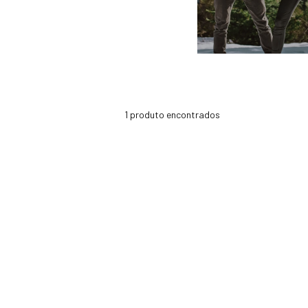
1
produto