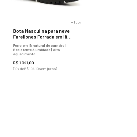
+
1
cor
Bota Masculina para neve
Farellones Forrada em lã
natural Ref.:1580
Forro em lã natural de carneiro |
Resistente à umidade | Alto
aquecimento
R$
1
.
041
,
00
(
10
x de
R$
104
,
10
sem juros)