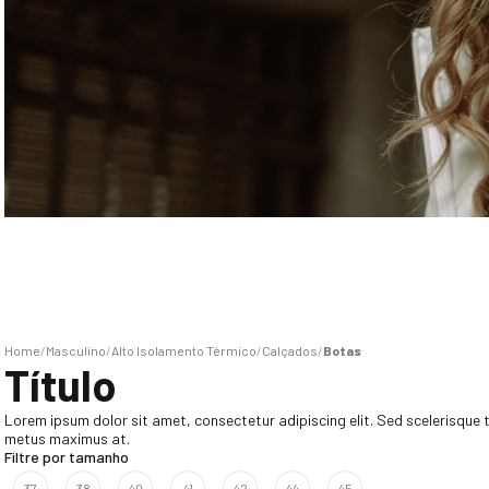
Masculino
Alto Isolamento Térmico
Calçados
Botas
Título
Lorem ipsum dolor sit amet, consectetur adipiscing elit. Sed scelerisque tu
metus maximus at.
Filtre por tamanho
37
38
40
41
42
44
45