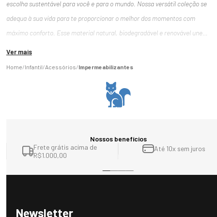
escolha sustentável para você e para o mundo. Nossa versátil coleção se
adequa à sua vida para te proporcionar o melhor dos momentos com
máximo conforto. Esse material natural, biodegradável e renovável une
várias características que a torna uma matéria-prima diferenciada. O seu
Ver mais
uso pode se estender de roupas de luxo a itens para esportes de alta
Infantil
Acessórios
Impermeabilizantes
performance ou, até mesmo, roupas, calçados e acessórios para uso no
dia a dia. A lã é retirada de forma gentil e totalmente sustentável de
ovelhas merino, um animal que vive em diversos tipos de ambientes e
climas, desde montanhas congelantes a planícies extremamente quentes.
Desta forma, a lã foi se adaptando com o passar do tempo para que
Nossos benefícios
Frete grátis acima de
Até 10x sem juros
pudessem sobreviver a estes ambientes extremos. Esse material natural,
R$1.000,00
biodegradável e renovável une várias características que a torna uma
matéria-prima diferenciada. O seu uso pode se estender de roupas de luxo
a itens para esportes de alta performance ou, até mesmo, roupas,
calçados e acessórios para uso no dia a dia. A lã é retirada de forma gentil
Newsletter