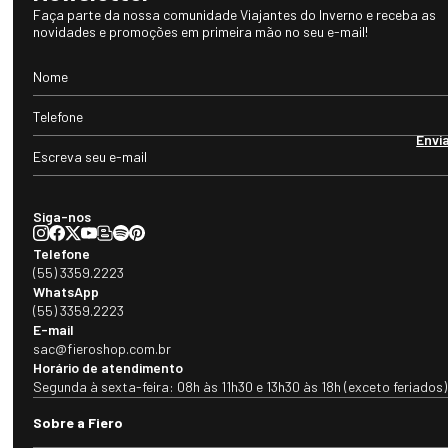
e totalmente sustentável de ovelhas merino, um animal que vive em
Faça parte da nossa comunidade Viajantes do Inverno e receba as
novidades e promoções em primeira mão no seu e-mail!
diversos tipos de ambientes e climas, desde montanhas congelantes a
planícies extremamente quentes. Desta forma, a lã foi se adaptando com
o passar do tempo para que pudessem sobreviver a estes ambientes
extremos.
Envi
Siga-nos
Telefone
(55) 3359.2223
WhatsApp
(55) 3359.2223
E-mail
sac@fieroshop.com.br
Horário de atendimento
Segunda à sexta-feira: 08h às 11h30 e 13h30 às 18h (exceto feriados)
Sobre a Fiero