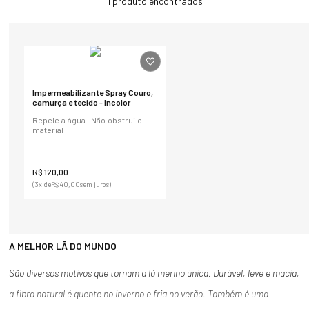
1
produto
Impermeabilizante Spray Couro,
camurça e tecido - Incolor
Repele a água | Não obstrui o
material
R$
120
,
00
(
3
x de
R$
40
,
00
sem juros)
A MELHOR LÃ DO MUNDO
São diversos motivos que tornam a lã merino única. Durável, leve e macia,
a fibra natural é quente no inverno e fria no verão. Também é uma