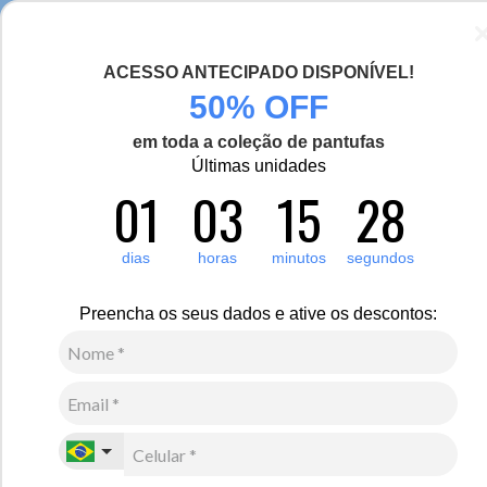
Seja bem-vinda(o), Viajante de Inverno!
ACESSO ANTECIPADO DISPONÍVEL!
0
50% OFF
em toda a coleção de pantufas
Últimas unidades
01
03
15
28
dias
horas
minutos
segundos
Preencha os seus dados e ative os descontos:
Infantil
Acessórios
Impermeabilizantes
Botas
Conheça as melhores opções de botas de couro para o frio ameno e
extremo. São modelos que recebem tratamento impermeabilizante e