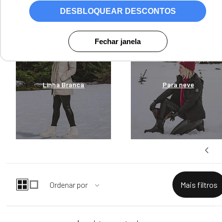
contam com forro em lã natural, sintéticos, forro com tecido térmico
e solado antiderrapante. Temos variações de tamanho de cano,
DESBLOQUEAR DESCONTOS
opções de cores e fechamento em cadarço ou zíper.
Fechar janela