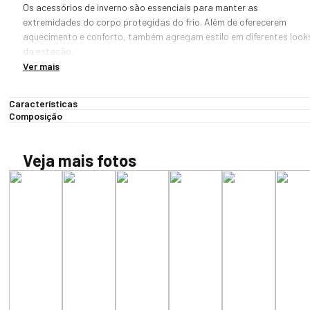
Os acessórios de inverno são essenciais para manter as 
extremidades do corpo protegidas do frio. Além de oferecerem 
aquecimento e conforto, também agregam estilo em diferentes looks
da estação.   

Ver mais
O gorro preto Sense Fleece, por exemplo, é um item coringa para o 
dia a dia e viagens de inverno. Além de design clean e urbano, é ideal 
Características
para uso em dias de frio intenso, locais com ou sem neve e variação 
Composição
térmica. 

Desenvolvido 100% com tecido de alta tecnologia, esse gorro 
Veja mais fotos
mantém você protegido(a), proporcionando conforto térmico e 
anatômico. Ótimo para qualquer situação, também é extremamente 
leve e de toque aveludado. 

Modelo Unissex.

PRINCIPAIS CARACTERÍSTICAS:

* Antibacteriano: Eficiência antibacteriana próximo a 99%, 
garantindo alta durabilidade, maior permanência da cor natural e 
maior resistência aos odores.
