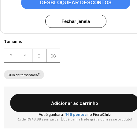
DESBLOQUEAR DESCONTOS
Fechar janela
Tamanho
P
M
G
GG
Guia de tamanhos
Adicionar ao carrinho
Você ganhará:
140
pontos
no Fiero
Club
3
x de
R$
46
,
66
sem juros
Você ganha frete grátis com esse produto!