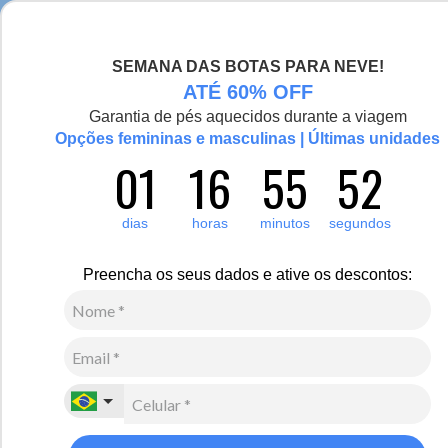
Esquenta de verdade! Casaco Artic Pro para -30°C
SEMANA DAS BOTAS PARA NEVE!
0
Zoom
ATÉ 60% OFF
Garantia de pés aquecidos durante a viagem
Vídeo
Opções femininas e masculinas | Últimas unidades
01
16
55
52
Feminino
Acessórios
Gorros
71
Avaliações
dias
horas
minutos
segundos
Linha Clássicos
Gorro térmico de fleece para neve, frio e inverno
Preencha os seus dados e ative os descontos:
R$
140
,
00
3
x de
R$
46
,
66
sem juros
Ver Parcelas
(5% OFF no PIX/Boleto)
Cores:
Preto