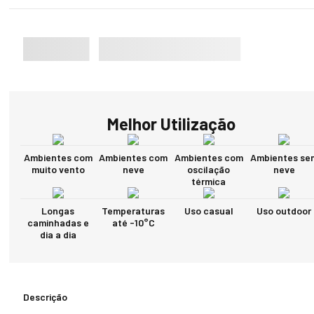
Melhor Utilização
Ambientes com
Ambientes com
Ambientes com
Ambientes se
muito vento
neve
oscilação
neve
térmica
Longas
Temperaturas
Uso casual
Uso outdoor
caminhadas e
até -10°C
dia a dia
Descrição