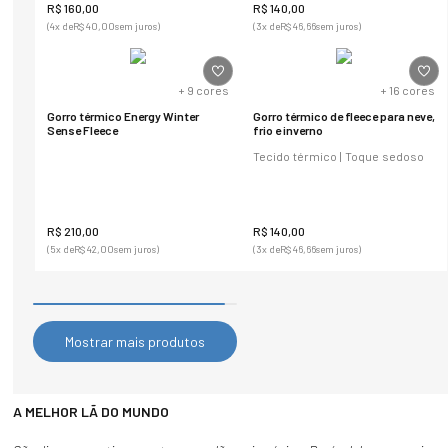
R$
160
,
00
R$
140
,
00
(
4
x de
R$
40
,
00
sem juros)
(
3
x de
R$
46
,
66
sem juros)
+
9
cores
+
16
cores
Gorro térmico Energy Winter
Gorro térmico de fleece para neve,
Sense Fleece
frio e inverno
Tecido térmico | Toque sedoso
R$
210
,
00
R$
140
,
00
(
5
x de
R$
42
,
00
sem juros)
(
3
x de
R$
46
,
66
sem juros)
Mostrar mais produtos
A MELHOR LÃ DO MUNDO