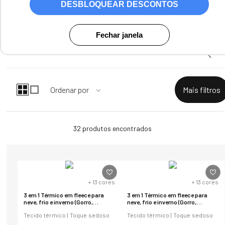
DESBLOQUEAR DESCONTOS
Fechar janela
32
produtos
+
13
cores
+
13
cores
3 em 1 Térmico em fleece para
3 em 1 Térmico em fleece para
neve, frio e inverno (Gorro,
neve, frio e inverno (Gorro,
cachecol e balaclava)
cachecol e balaclava)
Tecido térmico | Toque sedoso
Tecido térmico | Toque sedoso