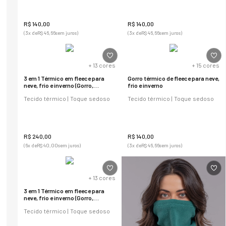
R$
140
,
00
R$
140
,
00
(
3
x de
R$
46
,
66
sem juros)
(
3
x de
R$
46
,
66
sem juros)
+
13
cores
+
15
cores
3 em 1 Térmico em fleece para
Gorro térmico de fleece para neve,
neve, frio e inverno (Gorro,
frio e inverno
cachecol e balaclava)
Tecido térmico | Toque sedoso
Tecido térmico | Toque sedoso
R$
240
,
00
R$
140
,
00
(
6
x de
R$
40
,
00
sem juros)
(
3
x de
R$
46
,
66
sem juros)
+
13
cores
3 em 1 Térmico em fleece para
neve, frio e inverno (Gorro,
cachecol e balaclava)
Tecido térmico | Toque sedoso