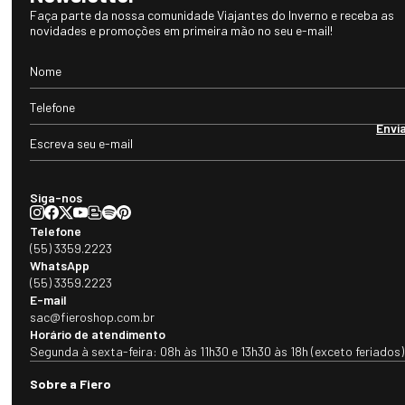
a itens para esportes de alta performance ou, até mesmo, roupas,
Faça parte da nossa comunidade Viajantes do Inverno e receba as
novidades e promoções em primeira mão no seu e-mail!
calçados e acessórios para uso no dia a dia. A lã é retirada de forma gentil
e totalmente sustentável de ovelhas merino, um animal que vive em
diversos tipos de ambientes e climas, desde montanhas congelantes a
planícies extremamente quentes. Desta forma, a lã foi se adaptando com
Envi
o passar do tempo para que pudessem sobreviver a estes ambientes
extremos.
Siga-nos
Telefone
(55) 3359.2223
WhatsApp
(55) 3359.2223
E-mail
sac@fieroshop.com.br
Horário de atendimento
Segunda à sexta-feira: 08h às 11h30 e 13h30 às 18h (exceto feriados)
Sobre a Fiero