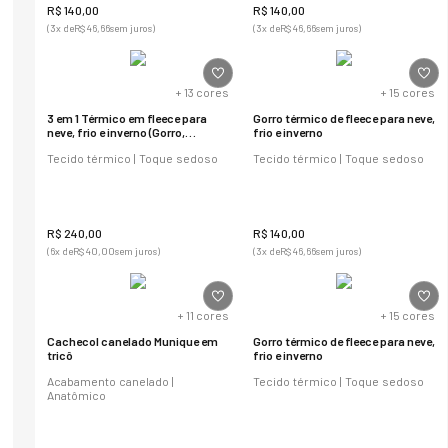
R$
140
,
00
R$
140
,
00
(
3
x de
R$
46
,
66
sem juros)
(
3
x de
R$
46
,
66
sem juros)
+
13
cores
+
15
cores
3 em 1 Térmico em fleece para
Gorro térmico de fleece para neve,
neve, frio e inverno (Gorro,
frio e inverno
cachecol e balaclava)
Tecido térmico | Toque sedoso
Tecido térmico | Toque sedoso
R$
240
,
00
R$
140
,
00
(
6
x de
R$
40
,
00
sem juros)
(
3
x de
R$
46
,
66
sem juros)
+
11
cores
+
15
cores
Cachecol canelado Munique em
Gorro térmico de fleece para neve,
tricô
frio e inverno
Acabamento canelado |
Tecido térmico | Toque sedoso
Anatômico