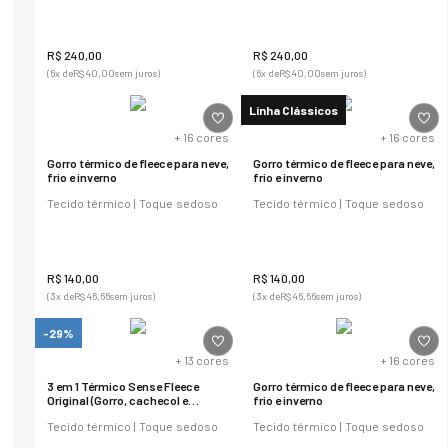
R$
240
,
00
R$
240
,
00
(
6
x de
R$
40
,
00
sem juros)
(
6
x de
R$
40
,
00
sem juros)
Linha Clássicos
+
16
cores
+
16
cores
Gorro térmico de fleece para neve,
Gorro térmico de fleece para neve,
frio e inverno
frio e inverno
Tecido térmico | Toque sedoso
Tecido térmico | Toque sedoso
R$
140
,
00
R$
140
,
00
(
3
x de
R$
46
,
66
sem juros)
(
3
x de
R$
46
,
66
sem juros)
-29%
+
13
cores
+
16
cores
3 em 1 Térmico Sense Fleece
Gorro térmico de fleece para neve,
Original (Gorro, cachecol e
frio e inverno
balaclava)
Tecido térmico | Toque sedoso
Tecido térmico | Toque sedoso