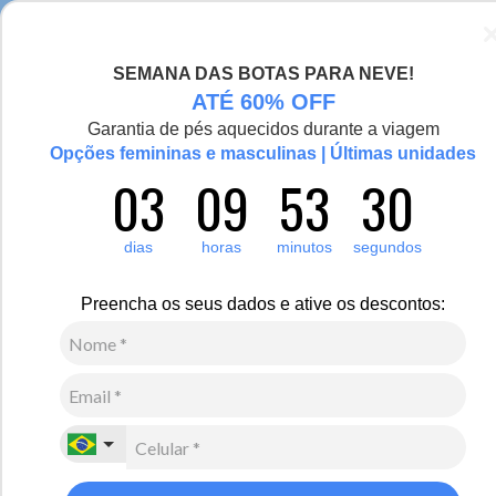
Seja bem-vinda(o), Viajante de Inverno!
SEMANA DAS BOTAS PARA NEVE!
0
ATÉ 60% OFF
Garantia de pés aquecidos durante a viagem
Opções femininas e masculinas | Últimas unidades
03
09
53
30
Feminino
Médio Isolamento Térmico
Acessórios
Botas
Conheça as melhores opções de botas de couro para o frio ameno e
dias
horas
minutos
segundos
extremo. São modelos que recebem tratamento impermeabilizante e
contam com forro em lã natural, sintéticos, forro com tecido térmico
e solado antiderrapante. Temos variações de tamanho de cano,
Preencha os seus dados e ative os descontos:
opções de cores e fechamento em cadarço ou zíper.