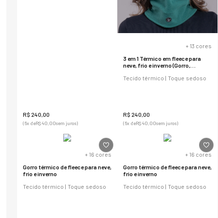
+
13
cores
3 em 1 Térmico em fleece para
neve, frio e inverno (Gorro,
cachecol e balaclava)
Tecido térmico | Toque sedoso
R$
240
,
00
R$
240
,
00
(
6
x de
R$
40
,
00
sem juros)
(
6
x de
R$
40
,
00
sem juros)
+
16
cores
+
16
cores
Gorro térmico de fleece para neve,
Gorro térmico de fleece para neve,
frio e inverno
frio e inverno
Tecido térmico | Toque sedoso
Tecido térmico | Toque sedoso