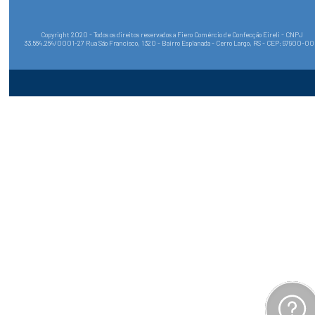
Copyright 2020 - Todos os direitos reservados a Fiero Comércio de Confecção Eireli - CNPJ
33.564.264/0001-27 Rua São Francisco, 1320 - Bairro Esplanada - Cerro Largo, RS - CEP: 97900-0