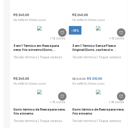
R$
240
,
00
R$
240
,
00
(
6
x de
R$
40
,
00
sem juros)
(
6
x de
R$
40
,
00
sem juros)
-13%
+
12
cores
+
13
cores
3 em 1 Térmico em fleece para
3 em 1 Térmico Sense Fleece
neve, frio e inverno (Gorro,
Original (Gorro, cachecol e
cachecol e balaclava)
balaclava)
Tecido térmico | Toque sedoso
Tecido térmico | Toque sedoso
R$
240
,
00
R$
210
,
00
R$
240
,
00
(
6
x de
R$
40
,
00
sem juros)
(
5
x de
R$
42
,
00
sem juros)
+
15
cores
+
16
cores
Gorro térmico de fleece para neve,
Gorro térmico de fleece para neve,
frio e inverno
frio e inverno
Tecido térmico | Toque sedoso
Tecido térmico | Toque sedoso