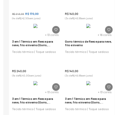
R$
170
,
00
R$
140
,
00
R$
240
,
00
(
4
x de
R$
42
,
50
sem juros)
(
3
x de
R$
46
,
66
sem juros)
+
13
cores
+
16
cores
3 em 1 Térmico em fleece para
Gorro térmico de fleece para neve,
neve, frio e inverno (Gorro,
frio e inverno
cachecol e balaclava)
Tecido térmico | Toque sedoso
Tecido térmico | Toque sedoso
R$
240
,
00
R$
140
,
00
(
6
x de
R$
40
,
00
sem juros)
(
3
x de
R$
46
,
66
sem juros)
+
13
cores
+
13
cores
3 em 1 Térmico em fleece para
3 em 1 Térmico em fleece para
neve, frio e inverno (Gorro,
neve, frio e inverno (Gorro,
cachecol e balaclava)
cachecol e balaclava)
Tecido térmico | Toque sedoso
Tecido térmico | Toque sedoso