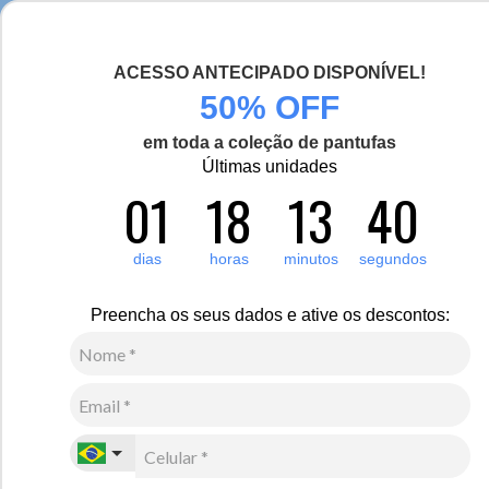
Seja bem-vinda(o), Viajante de Inverno!
ACESSO ANTECIPADO DISPONÍVEL!
0
Zoom
50% OFF
em toda a coleção de pantufas
Vídeo
Últimas unidades
01
18
13
40
Feminino
Acessórios
Gorros
71
Avaliações
Gorro térmico de fleece para neve, frio e inverno
dias
horas
minutos
segundos
R$
140
,
00
Preencha os seus dados e ative os descontos:
3
x de
R$
46
,
66
sem juros
Ver Parcelas
(5% OFF no PIX/Boleto)
Cores:
Terracota