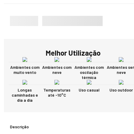
Melhor Utilização
Ambientes com
Ambientes com
Ambientes com
Ambientes se
muito vento
neve
oscilação
neve
térmica
Longas
Temperaturas
Uso casual
Uso outdoor
caminhadas e
até -10°C
dia a dia
Descrição