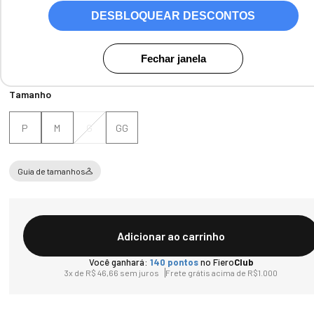
DESBLOQUEAR DESCONTOS
Fechar janela
Tamanho
P
M
G
GG
Guia de tamanhos
Adicionar ao carrinho
Você ganhará:
140
pontos
no Fiero
Club
3
x de
R$
46
,
66
sem juros
Frete grátis acima de R$1.000