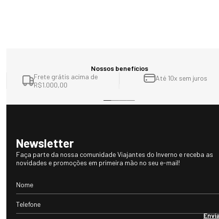
validação de aprovação de cores para atendimento às cadeias de 
suprimento global. Além de ser um cuidado com o meio ambiente, 
também contribui para menor risco de causar alergias e não são 
cancerígenos.
Nossos benefícios
Frete grátis acima de
Até 10x sem juros
R$1.000,00
Newsletter
Faça parte da nossa comunidade Viajantes do Inverno e receba as
novidades e promoções em primeira mão no seu e-mail!
Envi