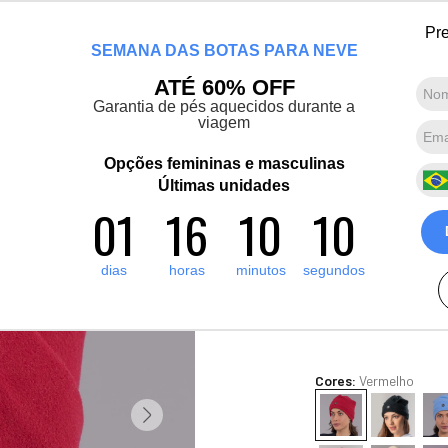
Chegou a nova coleção Alma Viajante: Conheça agora
Pre
SEMANA DAS BOTAS PARA NEVE
Marcas convidadas
Promoções
Destaques
Sobre nós
ATÉ 60% OFF
Garantia de pés aquecidos durante a
viagem
Termos mais buscados
1
º
artic pro
Opções femininas e masculinas
Gorro térmic
2
º
Últimas unidades
pantufa
e inverno
01
16
10
09
3
º
grenoble
71
R$
140
,
00
4
º
bota forrada
dias
horas
minutos
segundos
3
x de
R$
46
,
66
sem juro
5
º
blusa tricô manga curta
Ver Parcelas
(5% OFF no PIX/Bolet
Cores:
Vermelho