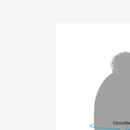
uma peça essencial
estação mais fria do
PRINCIPAIS CARAC
* Antibacteriano: 
garantindo alta du
natural e maior res
* Anti-pilling: Evi
lavagem.

* Retenção do calo
corpo, proporciona
* Rápida absorção
temperaturas muit
no nosso corpo pas
possui a tecnologi
ficam na pele.

* Fator de proteç
bloqueados, prese
permitindo liberdad
CERTIFICADOS DE 