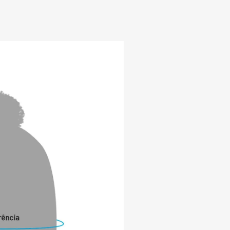
 que combina beleza e praticidade na 
 ano.

TERÍSTICAS:

Eficiência antibacteriana próximo a 99%, 
rabilidade, maior permanência da cor 
istência aos odores.

ta a formação de “bolinhas” após a 
r corporal: Retém o calor gerado pelo 
ndo maior isolamento térmico.

 de umidade e suor: Quando estamos em 
o baixas, a presença de suor e umidade 
sa a sensação de frio. Este produto 
a Dry, eliminando a umidade e suor que 
ão UV 50+: 98% dos raios UV são 
rvando a saúde da nossa pele e 
e durante as atividades ao ar livre.

SUSTENTABILIDADE:
