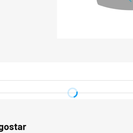
Priorizando o cicl
tecnologias e inov
produto é resultad
de recursos natura
qualidade é alcan
como acompanhamen
modernos testes de
em um excelente ma
sustentabilidade.

Os fios e matéria
OEKO-TEX 100 e/ou
a Lista de Substân
normas americanas
auditorias naciona
critérios da NATIF
eficiência, susten
validação de apro
cadeias de suprim
o meio ambiente, 
causar alergias e 