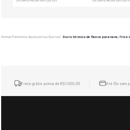
R$ 150,00
R$ 590,00
R$ 290,00
R$ 990,00
(3
x de
R$ 50,00
sem juros)
(10
x de
R$ 59,00
sem juro
Sugestões dos Viajante
-15%