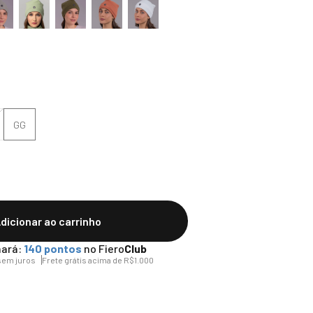
GG
dicionar ao carrinho
ará:
140
pontos
no Fiero
Club
em juros
Frete grátis acima de R$1.000