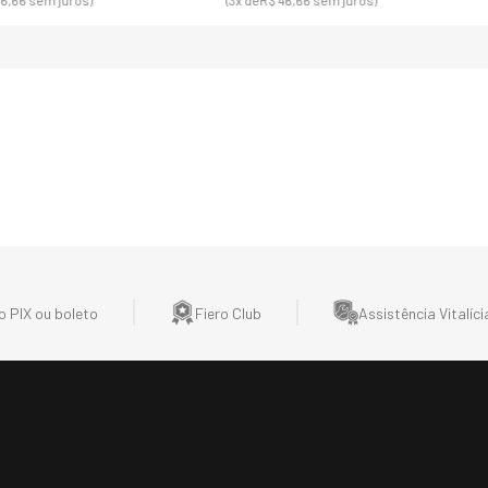
, 00
R$ 190,00
R$ 390,00
 112,20
sem juros)
(4
x de
R$ 47,50
sem juros)