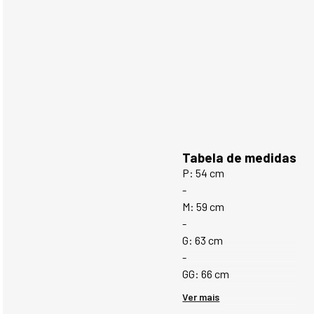
Tabela de medidas
P: 54 cm
-
M: 59 cm
-
G: 63 cm
-
GG: 66 cm
Ver mais