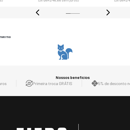
R$ 380, 00
R$ 1.122
s)
(9
x de
R$ 42,22
sem juros)
(10
x de
R$
s