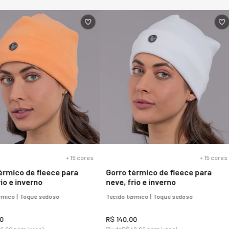
asculina Chapelco Para
Pantufa de couro para o frio
orrada em lã natural de
Forrada em lã natural Gramado
ro Ref.: 25102
30439