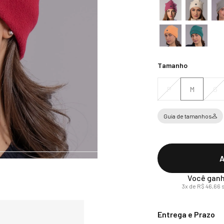
Tamanho
P
M
G
Guia de tamanhos
A
Você ganh
3
x de
R$
46
,
66
s