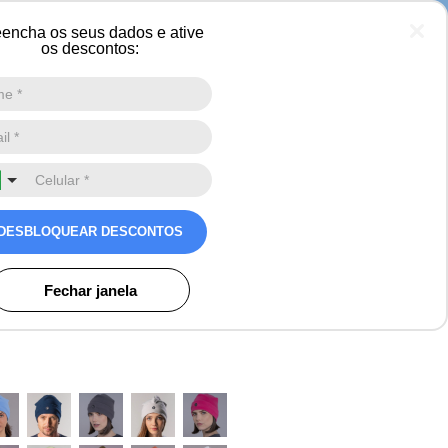
encha os seus dados e ative
os descontos:
Digite a sua busca aqui
0
o de fleece para neve, frio
DESBLOQUEAR DESCONTOS
Avaliações
s
Fechar janela
o)