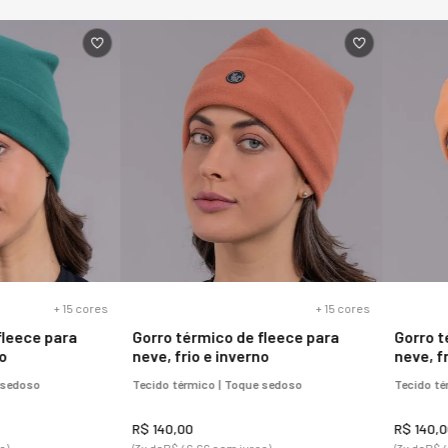
eira forrada
Balaclava Térmica 4 em 1 de
Bota M
 Vancouver
fleece para neve e frio extremo
Neve F
Power
carnei