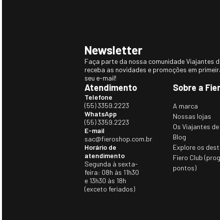
Jaqueta Masculina puffer Puerto
Casaco Térmico M
Varas Impermeável De Pluma
Expedition para nev
Ultralight Alpine Pro Com Capuz
Original
Removível
R$ 1.176,00
R$ 700, 00
R$ 1.384,00
(10
x de
R$ 117,60
sem juros)
(10
x de
R$ 70,00
sem juro