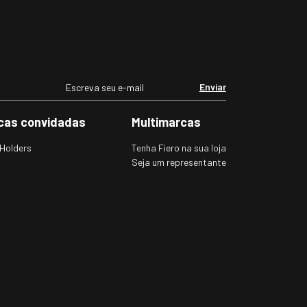
érmica Masculina para
Protetor de Orelha em fleece
xplorer Discover Pro Forro
Headband dupla face para o fri
l Warm Protection
inverno e neve
1621
 00
R$ 110, 00
$ 82,00
sem juros)
(2
x de
R$ 55,00
sem juros)