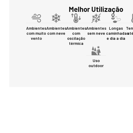
Melhor Utilização
Ambientes
Ambientes
Ambientes
Ambientes
Longas
Tem
com muito
com neve
com
sem neve
caminhadas
até
vento
oscilação
e dia a dia
térmica
Uso
outdoor