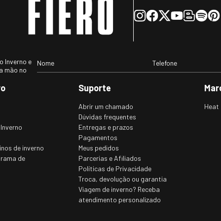
asculino
Casaco Térmico Masculino
Bota T
e e frio
Expedition para neve e frio
neve E
Original
Therma
Ref.:2
R$ 700, 00
R$ 820,
s)
(10
x de
R$ 70,00
sem juros)
(10
x de
R