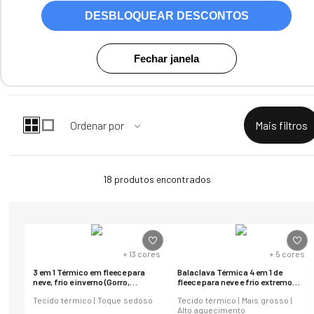
DESBLOQUEAR DESCONTOS
Fechar janela
18
produtos
+
13
cores
+
5
cores
3 em 1 Térmico em fleece para
Balaclava Térmica 4 em 1 de
neve, frio e inverno (Gorro,
fleece para neve e frio extremo
cachecol e balaclava)
Power
Tecido térmico | Toque sedoso
Tecido térmico | Mais grosso |
Alto aquecimento