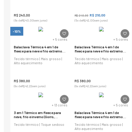
R$
240
,
00
R$
210
,
00
R$
240
,
00
(
6
x de
R$
40
,
00
sem juros)
(
5
x de
R$
42
,
00
sem juros)
-10%
+
5
cores
+
5
cores
Balaclava Térmica 4 em 1 de
Balaclava Térmica 4 em 1 de
fleece para neve e frio extremo
fleece para neve e frio extremo
Power
Power
Tecido térmico | Mais grosso |
Tecido térmico | Mais grosso |
Alto aquecimento
Alto aquecimento
R$
380
,
00
R$
380
,
00
(
9
x de
R$
42
,
22
sem juros)
(
9
x de
R$
42
,
22
sem juros)
+
13
cores
+
5
cores
3 em 1 Térmico em fleece para
Balaclava Térmica 4 em 1 de
neve, frio e inverno (Gorro,
fleece para neve e frio extremo
cachecol e balaclava)
Power
Tecido térmico | Toque sedoso
Tecido térmico | Mais grosso |
Alto aquecimento