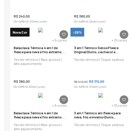
R$
240
,
00
R$
380
,
00
(
6
x de
R$
40
,
00
sem juros)
(
9
x de
R$
42
,
22
sem juros)
Nova Cor
-29%
+
5
cores
+
13
cores
Balaclava Térmica 4 em 1 de
3 em 1 Térmico Sense Fleece
fleece para neve e frio extremo
Original (Gorro, cachecol e
Power
balaclava)
Tecido térmico | Mais grosso |
Tecido térmico | Toque sedoso
Alto aquecimento
R$
380
,
00
R$
170
,
00
R$
240
,
00
(
9
x de
R$
42
,
22
sem juros)
(
4
x de
R$
42
,
50
sem juros)
+
5
cores
+
13
cores
Balaclava Térmica 4 em 1 de
3 em 1 Térmico em fleece para
fleece para neve e frio extremo
neve, frio e inverno (Gorro,
Power
cachecol e balaclava)
Tecido térmico | Mais grosso |
Tecido térmico | Toque sedoso
Alto aquecimento