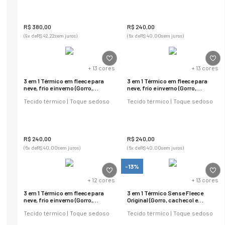
R$
380
,
00
R$
240
,
00
(
9
x de
R$
42
,
22
sem juros)
(
6
x de
R$
40
,
00
sem juros)
+
13
cores
+
13
cores
3 em 1 Térmico em fleece para
3 em 1 Térmico em fleece para
neve, frio e inverno (Gorro,
neve, frio e inverno (Gorro,
cachecol e balaclava)
cachecol e balaclava)
Tecido térmico | Toque sedoso
Tecido térmico | Toque sedoso
R$
240
,
00
R$
240
,
00
(
6
x de
R$
40
,
00
sem juros)
(
6
x de
R$
40
,
00
sem juros)
-13%
+
12
cores
+
13
cores
3 em 1 Térmico em fleece para
3 em 1 Térmico Sense Fleece
neve, frio e inverno (Gorro,
Original (Gorro, cachecol e
cachecol e balaclava)
balaclava)
Tecido térmico | Toque sedoso
Tecido térmico | Toque sedoso