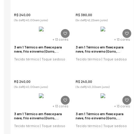
R$
240
,
00
R$
380
,
00
(
6
x de
R$
40
,
00
sem juros)
(
9
x de
R$
42
,
22
sem juros)
+
13
cores
+
13
cores
3 em 1 Térmico em fleece para
3 em 1 Térmico em fleece para
neve, frio e inverno (Gorro,
neve, frio e inverno (Gorro,
cachecol e balaclava)
cachecol e balaclava)
Tecido térmico | Toque sedoso
Tecido térmico | Toque sedoso
R$
240
,
00
R$
240
,
00
(
6
x de
R$
40
,
00
sem juros)
(
6
x de
R$
40
,
00
sem juros)
+
13
cores
+
13
cores
3 em 1 Térmico em fleece para
3 em 1 Térmico em fleece para
neve, frio e inverno (Gorro,
neve, frio e inverno (Gorro,
cachecol e balaclava)
cachecol e balaclava)
Tecido térmico | Toque sedoso
Tecido térmico | Toque sedoso