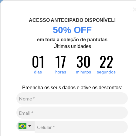
Seja bem-vinda(o), Viajante de Inverno!
ACESSO ANTECIPADO DISPONÍVEL!
0
50% OFF
em toda a coleção de pantufas
Últimas unidades
Feminino
Baixo Isolamento Térmico
Acessórios
Balaclava
01
17
30
22
Botas
Conheça as melhores opções de botas de couro para o frio ameno e
dias
horas
minutos
segundos
extremo. São modelos que recebem tratamento impermeabilizante e
contam com forro em lã natural, sintéticos, forro com tecido térmico
e solado antiderrapante. Temos variações de tamanho de cano,
Preencha os seus dados e ative os descontos:
opções de cores e fechamento em cadarço ou zíper.