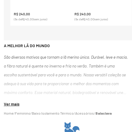
R$
240
,
00
R$
240
,
00
(
6
x de
R$
40
,
00
sem juros)
(
6
x de
R$
40
,
00
sem juros)
A MELHOR LÃ DO MUNDO
São diversos motivos que tornam a lã merino única. Durável, leve e macia,
a fibra natural é quente no inverno e fria no verão. Também é uma
escolha sustentável para você e para o mundo. Nossa versátil coleção se
adequa à sua vida para te proporcionar o melhor dos momentos com
máximo conforto. Esse material natural, biodegradável e renovável une
várias características que a torna uma matéria-prima diferenciada. O seu
Ver mais
uso pode se estender de roupas de luxo a itens para esportes de alta
Feminino
Baixo Isolamento Térmico
Acessórios
Balaclava
performance ou, até mesmo, roupas, calçados e acessórios para uso no
dia a dia. A lã é retirada de forma gentil e totalmente sustentável de