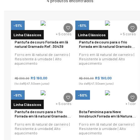
4
produtos
-51%
-51%
+
5
cores
+
5
cores
Linha Clássicos
Linha Clássicos
Pantufa de couro Forrada em lã
Pantufa de couro para o frio
natural Gramado Ref.:30439
Forrada em lã natural Gramado
30439
Forro em lã natural de carneiro |
Forro em lã natural de carneiro |
Resistente à umidade | Alto
Resistente à umidade| Alto
aquecimento
aquecimento
R$
190
,
00
R$
190
,
00
R$
390
,
00
R$
390
,
00
(
4
x de
R$
47
,
50
sem juros)
(
4
x de
R$
47
,
50
sem juros)
-51%
-50%
+
5
cores
+
1
cor
Linha Clássicos
Pantufa de couro para o frio
Bota Feminina para Neve
Forrada em lã natural Gramado
Innsbruck Forrada em lã Natural
30439
Ref.:1572
Forro em lã natural de carneiro |
Forro em lã natural de carneiro |
Resistente à umidade| Alto
Resistente à umidade | Alto
aquecimento
aquecimento