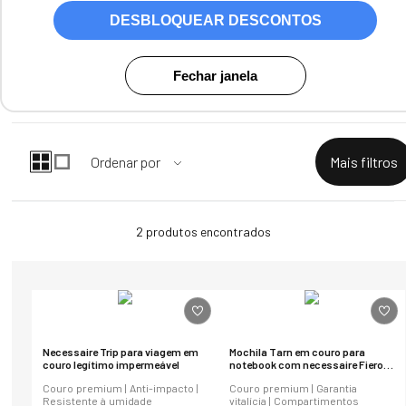
DESBLOQUEAR DESCONTOS
Fechar janela
2
produtos
Necessaire Trip para viagem em
Mochila Tarn em couro para
couro legítimo impermeável
notebook com necessaire Fiero +
Bennemann
Couro premium | Anti-impacto |
Couro premium | Garantia
Resistente à umidade
vitalícia | Compartimentos