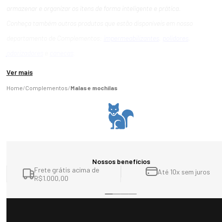
armazenar e organizar os itens de forma inteligente e prática.
Conheça também outros produtos que estão disponíveis em nosso
departamento de Complementos:
impermeabilizantes
,
polidores
,
odorizadores
e
canecas
.
Ver mais
Complementos
Malas e mochilas
Nossos benefícios
Frete grátis acima de
Até 10x sem juros
R$1.000,00