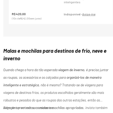
inteligentes
R$
420
,
00
Indisponível -
Avise-me
(
10
x de
R$
42
,
00
sem juros)
Malas e mochilas para destinos de frio, neve e
inverno
Quando chega a hora da tão esperada
viagem de inverno
, é preciso juntar
as roupas, os acessórios e os calçados para
organizá-los de maneira
inteligente e estratégica
, não é mesmo? Tratando-se de viagens para
viagens de destinos frios, os produtos escolhidos geralmente são mais
robustos e pesados do que as roupas das outras estações, então as
bagagens precisam ser resistentes.
Além de ter em mãos, as
malas e mochilas
apropriadas
, invista também