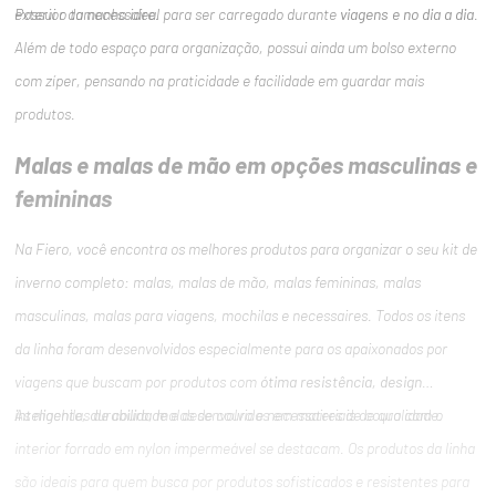
exterior da necessaire.
Possui o tamanho ideal para ser carregado durante
viagens e no dia a dia
.
Além de todo espaço para organização, possui ainda um bolso externo
com zíper, pensando na praticidade e facilidade em guardar mais
produtos.
Malas e malas de mão em opções masculinas e
femininas
Na Fiero, você encontra os melhores produtos para organizar o seu kit de
inverno completo: malas, malas de mão, malas femininas, malas
masculinas, malas para viagens, mochilas e necessaires. Todos os itens
da linha foram desenvolvidos especialmente para os apaixonados por
viagens que buscam por produtos com
ótima resistência,
design
inteligente, durabilidade
As mochilas de couro, malas de couro e necessaires de couro com o
e desenvolvidos em materiais de qualidade.
interior forrado em nylon impermeável se destacam. Os produtos da linha
são ideais para quem busca por produtos sofisticados e resistentes para