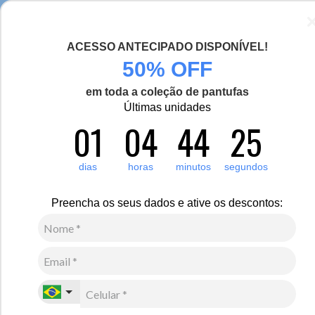
Seja bem-vinda(o), Viajante de Inverno!
ACESSO ANTECIPADO DISPONÍVEL!
0
50% OFF
em toda a coleção de pantufas
Últimas unidades
Complementos
Malas e mochilas
01
04
44
24
Malas e mochilas
Para suas viagens e dia a dia terem uma organização estratégica, é
dias
horas
minutos
segundos
fundamental ter malas, mochilas e necessaires que sejam práticas,
resistentes e duráveis. Veja as opções de produtos desenvolvidos
com materiais de alta qualidade para usar como bagagem e carregar
Preencha os seus dados e ative os descontos:
itens do cotidiano.