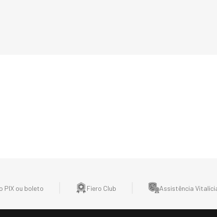
 PIX ou boleto
Fiero Club
Assistência Vitalíci