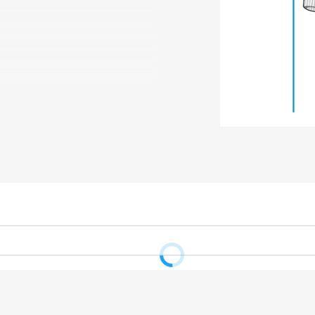
Sim. Ele possui ma
composição com al
conforto térmico e
2. O tecido do ves
Não de forma desc
blocos alternados 
maleabilidade, val
3. Qual é a cor do
É um marrom médio
sofisticado e fáci
e peças de inverno.
4. O vestido pode
Sim. Ele é ideal p
sobretudos, jaque
quanto como base p
5. A composição 50
Sim. O algodão gar