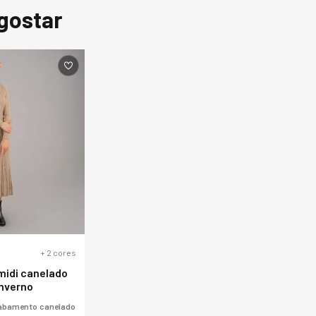
o acrílico contribu
gostar
manutenção da fo
+
2
cores
 midi canelado
inverno
Acabamento canelado