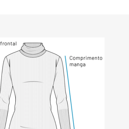
bilidade e ajuste anatômico ao corpo, 
ueta sem comprometer o conforto.

 gola redonda, o Vestido Calchaquí 
rmica equilibrada, ideal para dias frios 
amenas. A composição em 50% algodão e 
na respirabilidade, maciez e resistência, 
onfortável na pele, boa durabilidade e 
ma mesmo após o uso contínuo.

átil, pode ser usado sozinho com botas 
nte e minimalista, ou em sobreposições 
 trench coats e jaquetas para 
laboradas. Seja para o dia a dia, 
 ou ocasiões casuais sofisticadas, o 
 marrom terracota é uma peça 
rda-roupa feminino, entregando estilo, 
ilidade climática em uma única 
quí é indicado para inverno?
