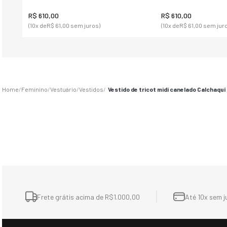
R$
610
,
00
R$
610
,
00
(
10
x de
R$
61
,
00
sem juros)
(
10
x de
R$
61
,
00
sem juro
Feminino
Vestuário
Vestidos
Vestido de tricot midi canelado Calchaquí 
Frete grátis acima de R$1.000,00
Até 10x sem j