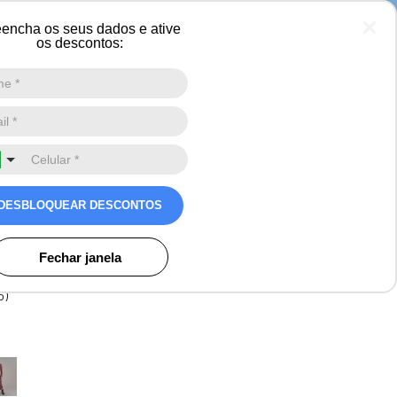
 neve
encha os seus dados e ative
os descontos:
Digite a sua busca aqui
0
ricot midi canelado
DESBLOQUEAR DESCONTOS
ra o inverno
s
Fechar janela
o)