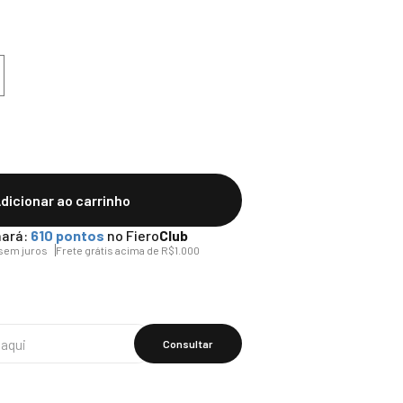
dicionar ao carrinho
ará:
610
pontos
no Fiero
Club
sem juros
Frete grátis acima de R$1.000
Calcular O
Frete