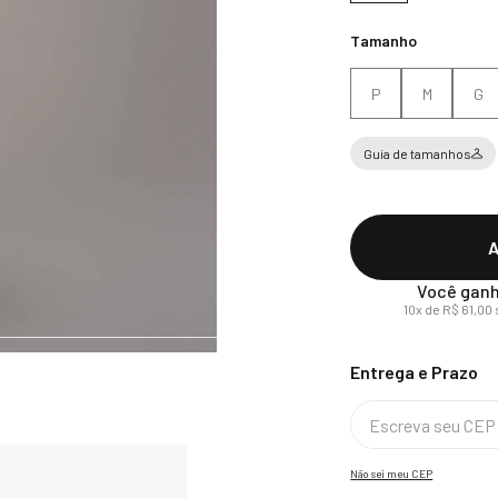
Tamanho
P
M
G
Guia de tamanhos
A
Você ganh
10
x de
R$
61
,
00
Não sei meu CEP