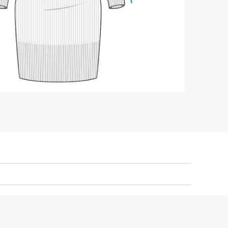
nga longa, estrutura canelada e 
godão e acrílico que ajudam a manter o 
m dias frios e meia-estação.

tido marca o corpo?

onfortável. A estrutura canelada com 
oferece ajuste anatômico e 
orizando a silhueta com conforto.

 vestido Calchaquí marrom?

 com leve nuance terracota, 
l de combinar com tons neutros, terrosos 


 ser usado com sobreposição?

ara composições com casacos, 
tas e botas, funcionando tanto sozinho 
ara looks de inverno.

% algodão e 50% acrílico é confortável?

ante maciez e respirabilidade, enquanto 