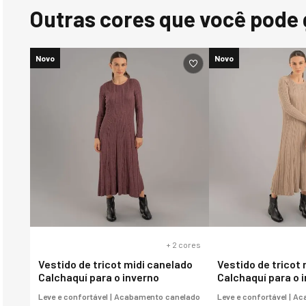
Outras cores que você pode 
Novo
Novo
+
2
cores
Vestido de tricot midi canelado
Vestido de tricot
Calchaquí para o inverno
Calchaquí para o 
Leve e confortável | Acabamento canelado
Leve e confortável | 