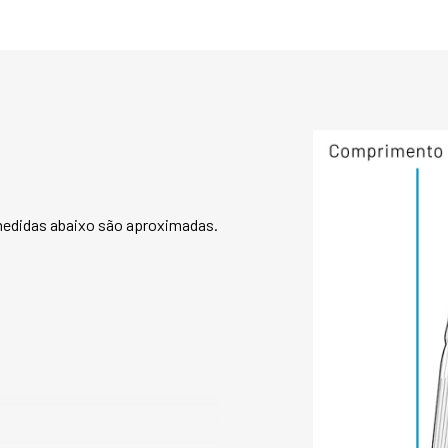
proporcionar malea
valorizando a silh
Com manga longa e
oferece proteção té
ou temperaturas 
50% acrílico combi
garantindo toque c
manutenção da for
 medidas abaixo são aproximadas.
Extremamente vers
para um look elega
com casacos de lã,
composições mais e
viagens de inverno
Vestido Calchaquí
estratégica no gua
conforto e adaptab
proposta.

1. O vestido Calcha