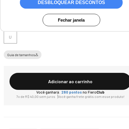
DESBLOQUEAR DESCONTOS
Fechar janela
Tamanho
U
Guia de tamanhos
Adicionar ao carrinho
Você ganhará:
280
pontos
no Fiero
Club
7
x de
R$
40
,
00
sem juros
Você ganha frete grátis com esse produto!