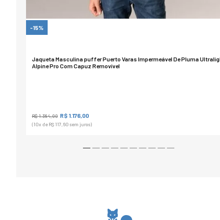
-15%
Jaqueta Masculina puffer Puerto Varas Impermeável De Pluma Ultralig
Alpine Pro Com Capuz Removível
R$ 1.176,00
R$ 1.384,00
(10
x de
R$ 117,60
sem juros)