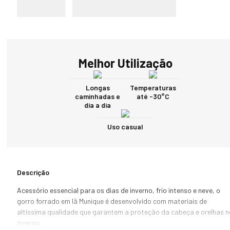
Melhor Utilização
Longas
Temperaturas
caminhadas e
até -30°C
dia a dia
Uso casual
Descrição
Acessório essencial para os dias de inverno, frio intenso e neve, o 
gorro forrado em lã Munique é desenvolvido com materiais de 
altíssima qualidade que garantem a proteção da cabeça e orelhas no
inverno. 
