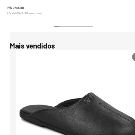
R$
280
,
00
(
7
x de
R$
40
,
00
sem juros)
Mais vendidos