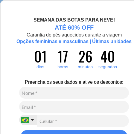
ara -30°C
Compre e ganhe pontos no Fiero Club
SEMANA DAS BOTAS PARA NEVE!
0
Zoom
ATÉ 60% OFF
Garantia de pés aquecidos durante a viagem
Vídeo
Opções femininas e masculinas | Últimas unidades
01
17
26
40
Masculino
Acessórios
Gorros
9
Avaliações
dias
horas
minutos
segundos
Gorro masculino forrado em lã Munique
R$
280
,
00
Preencha os seus dados e ative os descontos:
7
x de
R$
40
,
00
sem juros
Ver Parcelas
(5% OFF no PIX/Boleto)
Cores:
Vinho