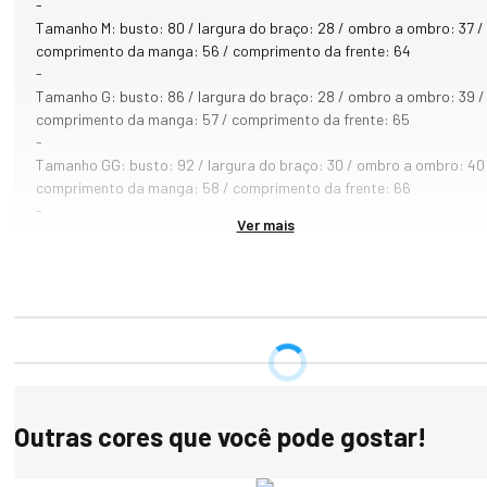
-
Cor: Azul Marinho
Tamanho M: busto: 80 / largura do braço: 28 / ombro a ombro: 37 /
comprimento da manga: 56 / comprimento da frente: 64
-
Tamanho G: busto: 86 / largura do braço: 28 / ombro a ombro: 39 /
comprimento da manga: 57 / comprimento da frente: 65
-
Tamanho GG: busto: 92 / largura do braço: 30 / ombro a ombro: 40
comprimento da manga: 58 / comprimento da frente: 66
-
Ver mais
Tamanho XG: busto: 100 / largura do braço: 32 / ombro a ombro: 4
/ comprimento da manga: 58 / comprimento da frente: 70
Outras cores que você pode gostar!