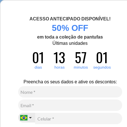
Seja bem-vinda(o), Viajante de Inverno!
ACESSO ANTECIPADO DISPONÍVEL!
0
Zoom
50% OFF
em toda a coleção de pantufas
Vídeo
Últimas unidades
01
13
57
00
Feminino
Vestuário
Suéter e Tricô
13
Avaliações
Suéter Feminino Tricô Premium Gola V Veneza
dias
horas
minutos
segundos
R$
370
,
00
Preencha os seus dados e ative os descontos:
9
x de
R$
41
,
11
sem juros
Ver Parcelas
(5% OFF no PIX/Boleto)
Cores:
Azul Marinho