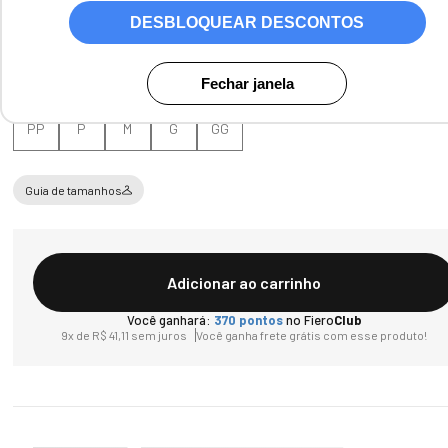
DESBLOQUEAR DESCONTOS
Tamanho
Fechar janela
PP
P
M
G
GG
Guia de tamanhos
Adicionar ao carrinho
Você ganhará:
370
pontos
no Fiero
Club
9
x de
R$
41
,
11
sem juros
Você ganha frete grátis com esse produto!