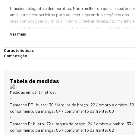
Clássico, elegante e democrático. Nada melhor do que um suéter co
um ajuste e cor perfeitos para aquecer e garantir a elegância das 
suas composições durante o inverno. O Suéter Veneza Azul Marinho é 
a melhor aposta para o trabalho, para suas viagens de inverno e até
mesmo para ocasiões mais formais.

Ver mais
Esta peça é desenvolvida 100% em algodão, o que garante um ótimo
Características
isolamento e equilíbrio térmico, além de toque aveludado e muita 
Composição
maciez ao produto.

Com uma modelagem que permite um ótimo ajuste ao corpo e gola 
em decote V, este produto conta ainda com gola, punho e barra com
Tabela de medidas
acabamento canelado. Para complementar, aplicação da marca em 
detalhe dourado na parte inferior esquerda do produto.

Medidas em centímetros:
-
Gênero: Feminino

Tamanho PP: busto: 70 / largura do braço: 22 / ombro a ombro: 30 
Modelo: Veneza

comprimento da manga: 54 / comprimento da frente: 60
Linha: Tricô Premium

-
Gola: V

Tamanho P: busto: 72 / largura do braço: 24 / ombro a ombro: 33 /
Material: 100% algodão

comprimento da manga: 55 / comprimento da frente: 62
Indicado para: Dia a Dia
