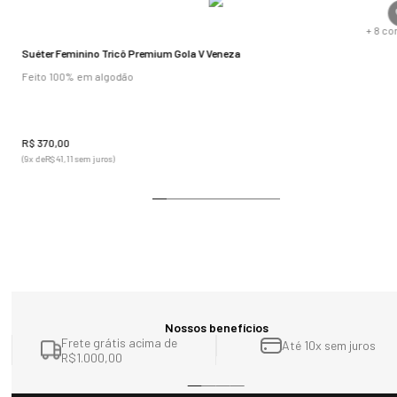
s
+
8
co
Suéter Feminino Tricô Premium Gola V Veneza
Feito 100% em algodão
R$
370
,
00
(
9
x de
R$
41
,
11
sem juros)
Nossos benefícios
Frete grátis acima de
Até 10x sem juros
R$1.000,00