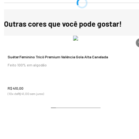
Outras cores que você pode gostar!
s
+
10
co
Suéter Feminino Tricô Premium Valência Gola Alta Canelada
Feito 100% em algodão
R$
410
,
00
(
10
x de
R$
41
,
00
sem juros)