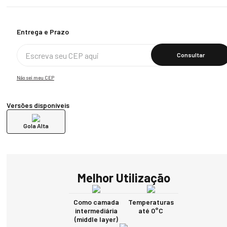
Calcular O Frete
Não sei meu CEP
Versões disponíveis
Gola Alta
Melhor Utilização
Como camada
Temperaturas
intermediária
até 0°C
(middle layer)