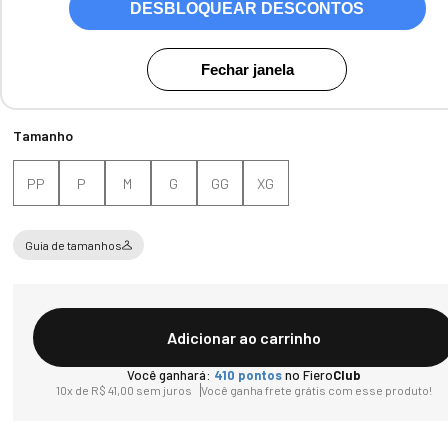
DESBLOQUEAR DESCONTOS
Fechar janela
Tamanho
PP
P
M
G
GG
XG
Guia de tamanhos
Adicionar ao carrinho
Você ganhará:
410
pontos
no Fiero
Club
10
x de
R$
41
,
00
sem juros
Você ganha frete grátis com esse produto!