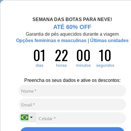
Seja bem-vinda(o), Viajante de Inverno!
SEMANA DAS BOTAS PARA NEVE!
0
Zoom
ATÉ 60% OFF
Garantia de pés aquecidos durante a viagem
Vídeo
Opções femininas e masculinas | Últimas unidades
01
22
00
09
Feminino
Vestuário
Suéter e Tricô
27
Avaliações
dias
horas
minutos
segundos
Suéter Feminino Tricô Premium Valência Gola Alta
Canelada
Preencha os seus dados e ative os descontos:
R$
410
,
00
10
x de
R$
41
,
00
sem juros
Ver Parcelas
(5% OFF no PIX/Boleto)
Cores:
Castanho