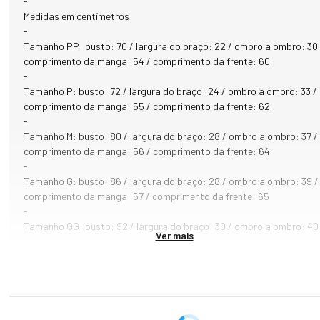
-
- Cor Bege

Medidas em centímetros:
-
COMPOSIÇÃO: 

Tamanho PP: busto: 70 / largura do braço: 22 / ombro a ombro: 30 
- 100% algodão
comprimento da manga: 54 / comprimento da frente: 60
-
Tamanho P: busto: 72 / largura do braço: 24 / ombro a ombro: 33 /
comprimento da manga: 55 / comprimento da frente: 62
-
Tamanho M: busto: 80 / largura do braço: 28 / ombro a ombro: 37 /
comprimento da manga: 56 / comprimento da frente: 64
-
Tamanho G: busto: 86 / largura do braço: 28 / ombro a ombro: 39 /
comprimento da manga: 57 / comprimento da frente: 65
-
Tamanho GG: busto: 92 / largura do braço: 30 / ombro a ombro: 40
Ver mais
comprimento da manga: 58 / comprimento da frente: 66
-
Tamanho XG: busto: 100 / largura do braço: 32 / ombro a ombro: 4
/ comprimento da manga: 58 / comprimento da frente: 70