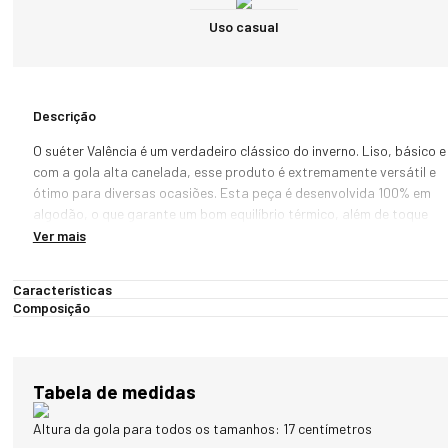
Uso casual
Descrição
O suéter Valência é um verdadeiro clássico do inverno. Liso, básico e 
com a gola alta canelada, esse produto é extremamente versátil e 
ótimo para diversas ocasiões. Esta peça é desenvolvida 100% em 
algodão, o que garante um bom equilíbrio térmico, além de toque 
aveludado e muita maciez ao produto.

Ver mais
Com uma modelagem que permite um ótimo ajuste ao corpo, este 
Características
item conta ainda com gola, punho e barra com acabamento 
Composição
canelado. Para complementar, aplicação da marca em detalhe 
dourado na parte inferior esquerda do produto.

CARACTERÍSTICAS:

Tabela de medidas
- Modelo Valência

- Linha Suéter Premium Line

Altura da gola para todos os tamanhos: 17 centímetros
- Gola Alta Canelada
