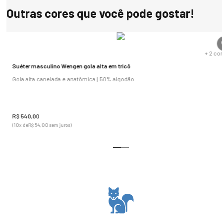
Outras cores que você pode gostar!
s
+
2
co
Suéter masculino Wengen gola alta em tricô
Gola alta canelada e anatômica | 50% algodão
R$
540
,
00
(
10
x de
R$
54
,
00
sem juros)