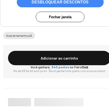
DESBLOQUEAR DESCONTOS
Tamanho
Fechar janela
P
M
G
GG
XG
Guia de tamanhos
Adicionar ao carrinho
Você ganhará:
540
pontos
no Fiero
Club
10
x de
R$
54
,
00
sem juros
Você ganha frete grátis com esse produto!