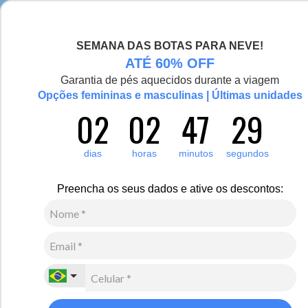
Seja bem-vinda(o), Viajante de Inverno!
SEMANA DAS BOTAS PARA NEVE!
0
Zoom
ATÉ 60% OFF
Garantia de pés aquecidos durante a viagem
Vídeo
Opções femininas e masculinas | Últimas unidades
02
02
47
29
Masculino
Vestuário
Suéter e Tricô
Suéter masculino Wengen gola alta em tricô
dias
horas
minutos
segundos
R$
540
,
00
Preencha os seus dados e ative os descontos:
10
x de
R$
54
,
00
sem juros
Ver Parcelas
(5% OFF no PIX/Boleto)
Cores:
Preto