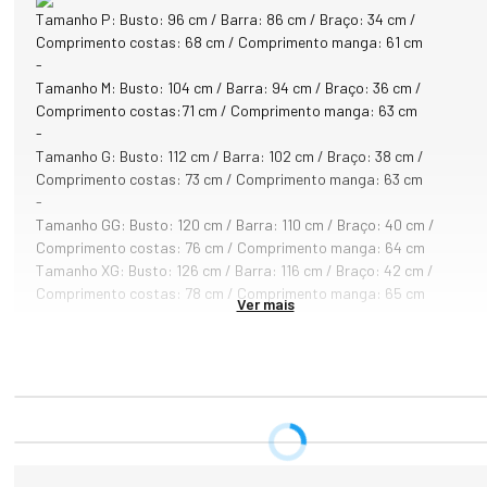
Tamanho P: Busto: 96 cm / Barra: 86 cm / Braço: 34 cm /
- Gola alta canelada;

Comprimento costas: 68 cm / Comprimento manga: 61 cm
- Acabamento canelado na gola, punhos e barra;

-
- Snow Fox bordado no peito de forma sutil.

Tamanho M: Busto: 104 cm / Barra: 94 cm / Braço: 36 cm /
Comprimento costas:71 cm / Comprimento manga: 63 cm
COMPOSIÇÃO:

-
- 50% acrílico e 50% algodão
Tamanho G: Busto: 112 cm / Barra: 102 cm / Braço: 38 cm /
Comprimento costas: 73 cm / Comprimento manga: 63 cm
-
Tamanho GG: Busto: 120 cm / Barra: 110 cm / Braço: 40 cm /
Comprimento costas: 76 cm / Comprimento manga: 64 cm
Tamanho XG: Busto: 126 cm / Barra: 116 cm / Braço: 42 cm /
Comprimento costas: 78 cm / Comprimento manga: 65 cm
Ver mais