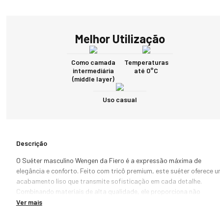
Melhor Utilização
Como camada
Temperaturas
intermediária
até 0°C
(middle layer)
Uso casual
Descrição
O Suéter masculino Wengen da Fiero é a expressão máxima de 
elegância e conforto. Feito com tricô premium, este suéter oferece u
acabamento liso que transmite sofisticação em cada detalhe. 
Combinando materiais de alta qualidade, ele proporciona não 
apenas estilo, mas também uma durabilidade incomparável.

Ver mais