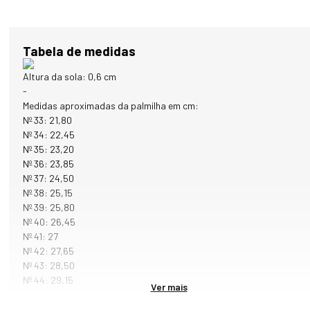
Expandido, material que proporciona muito conforto e leveza ao 
caminhar;

* Couro: o cabedal é desenvolvido em napa vegetal, um couro suave,
Tabela de medidas
macio, leve e de alta qualidade.
Altura da sola: 0,6 cm
-
Medidas aproximadas da palmilha em cm:
Nº 33: 21,80
Nº 34: 22,45
Nº 35: 23,20
Nº 36: 23,85
Nº 37: 24,50
Nº 38: 25,15
Nº 39: 25,80
Nº 40: 26,45
Nº 41: 27
Nº 42: 27,65
Nº 43: 28,50
Nº 44: 29,15
Ver mais