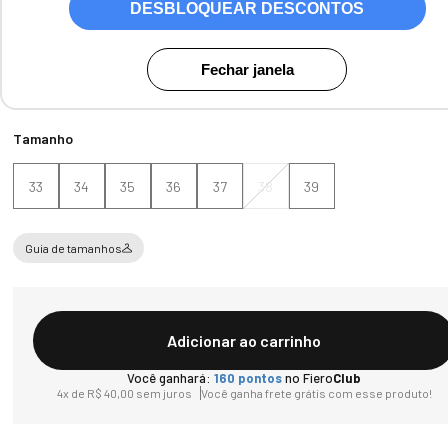
DESBLOQUEAR DESCONTOS
Cores:
Off White
Fechar janela
Tamanho
33
34
35
36
37
38
39
Guia de tamanhos
Adicionar ao carrinho
Você ganhará:
160
pontos
no Fiero
Club
4
x de
R$
40
,
00
sem juros
Você ganha frete grátis com esse produto!