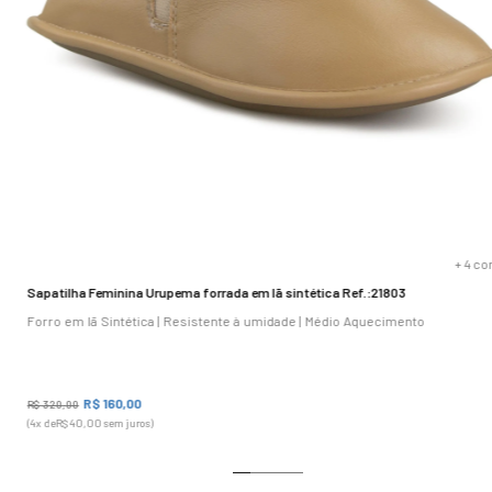
+
4
co
Sapatilha Feminina Urupema forrada em lã sintética Ref.:21803
Forro em lã Sintética | Resistente à umidade | Médio Aquecimento
R$
160
,
00
R$
320
,
00
(
4
x de
R$
40
,
00
sem juros)