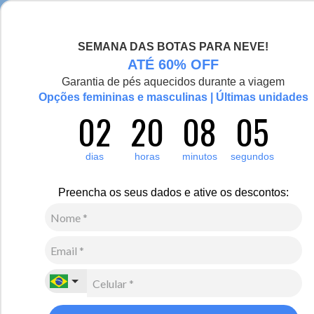
Chegou a nova coleção Alma Viajante, conheça aqui
SEMANA DAS BOTAS PARA NEVE!
0
Zoom
ATÉ 60% OFF
Garantia de pés aquecidos durante a viagem
Vídeo
Opções femininas e masculinas | Últimas unidades
02
20
08
04
Feminino
Calçados
Sapatilha
3
Avaliações
dias
horas
minutos
segundos
-50%
Sapatilha Feminina Urupema forrada em lã sintética
Preencha os seus dados e ative os descontos:
Ref.:21803
R$
320
,
00
R$
160
,
00
4
x de
R$
40
,
00
sem juros
Ver Parcelas
(5% OFF no PIX/Boleto)