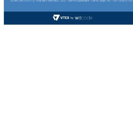
33.564.264/0001-27 Rua São Francisco, 1320 - Bairro Esplanada - Cerro Largo, RS - CEP: 97900-0