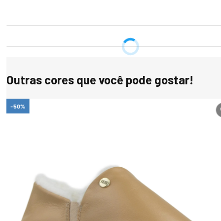
Outras cores que você pode gostar!
-50%
s