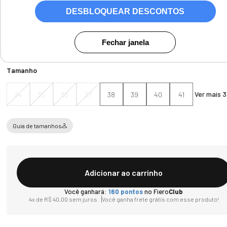
DESBLOQUEAR DESCONTOS
Cores:
Relax Preto
Fechar janela
Tamanho
Ver mais 3
34
35
36
37
38
39
40
41
Guia de tamanhos
Adicionar ao carrinho
Você ganhará:
160
pontos
no Fiero
Club
4
x de
R$
40
,
00
sem juros
Você ganha frete grátis com esse produto!