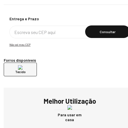
Calcular O Frete
Não sei meu CEP
Forros disponíveis
Tecido
Melhor Utilização
Para usar em
casa