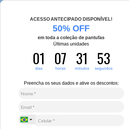
Chegou a nova coleção Alma Viajante, conheça aqui
ACESSO ANTECIPADO DISPONÍVEL!
0
Zoom
50% OFF
em toda a coleção de pantufas
Últimas unidades
01
07
31
53
Feminino
Calçados
Sapatilha
8
Avaliações
dias
horas
minutos
segundos
-50%
Sapatilha Unissex Petrópolis Forro em tecido
Preencha os seus dados e ative os descontos:
Ref.:425
R$
320
,
00
R$
160
,
00
4
x de
R$
40
,
00
sem juros
Ver Parcelas
(5% OFF no PIX/Boleto)