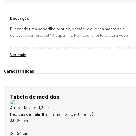
Descrição
Buscando uma sapatilha prática, versátil e que realmente seja 
durável e confortável? A sapatilha Petrópolis foi feita para você!

Super leve, extremamente confortável e com alta durabilidade, ela é 
feita em couro Premium e o forro é em tecido anatômico com 
Ver mais
exclusivo acabamento Xadrez (proporciona toque sedoso e 
agradável). Pra completar, a sola é antiderrapante, proporcionando 
Características
uma dose extra de segurança ao caminhar. A parte superior da 
sapatilha tem dois elásticos, deixando o produto anatomicamente 
ajustado nos seus pés. 

Tabela de medidas
Modelo: Petrópolis

Gênero: Unissex

Altura da sola: 1,3 cm
Referência: 425

Medidas da Palmilha (Tamanho - Centímetro):
Forro: Tecido anatômico

33: 24 cm
Parte externa: Couro 

-
Sola: Antiderrapante
34: 24 cm