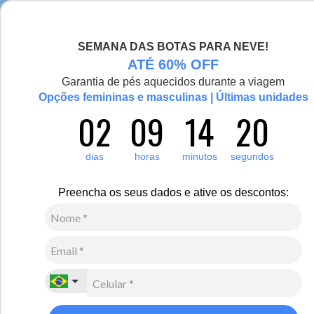
Chegou a nova coleção Alma Viajante, conheça aqui
SEMANA DAS BOTAS PARA NEVE!
0
ATÉ 60% OFF
Zoom
Garantia de pés aquecidos durante a viagem
Vídeo
Opções femininas e masculinas | Últimas unidades
02
09
14
20
Feminino
Acessórios
Protetor de Orelha
dias
horas
minutos
segundos
24
Avaliações
Protetor de Orelha em fleece Headband dupla face
Preencha os seus dados e ative os descontos:
para o frio inverno e neve
R$
110
,
00
2
x de
R$
55
,
00
sem juros
Ver Parcelas
(5% OFF no PIX/Boleto)