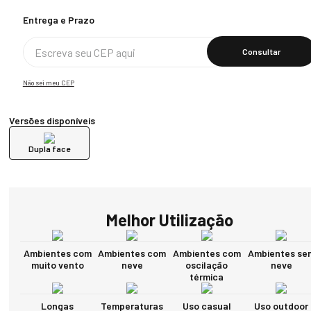
Calcular O Frete
Não sei meu CEP
Versões disponíveis
Dupla face
Melhor Utilização
Ambientes com
Ambientes com
Ambientes com
Ambientes se
muito vento
neve
oscilação
neve
térmica
Longas
Temperaturas
Uso casual
Uso outdoor