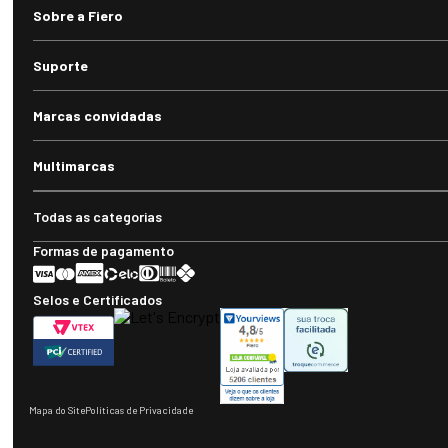
Envi
Siga-nos
Telefone
(55) 3359.2223
WhatsApp
(55) 3359.2223
E-mail
sac@fieroshop.com.br
Horário de atendimento
Segunda à sexta-feira: 08h às 11h30 e 13h30 às 18h (exceto feriados)
Sobre a Fiero
Suporte