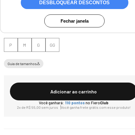
DESBLOQUEAR DESCONTOS
Cores:
Preto / Cinza
Fechar janela
Tamanho
P
M
G
GG
Guia de tamanhos
Adicionar ao carrinho
Você ganhará:
110
pontos
no Fiero
Club
2
x de
R$
55
,
00
sem juros
Você ganha frete grátis com esse produto!