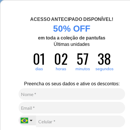
Seja bem-vinda(o), Viajante de Inverno!
ACESSO ANTECIPADO DISPONÍVEL!
0
50% OFF
Zoom
em toda a coleção de pantufas
Vídeo
Últimas unidades
01
02
57
37
Feminino
Acessórios
Protetor de Orelha
5
Avaliações
dias
horas
minutos
segundos
Protetor de Orelha Térmico Headband Heat Holders
Alta Insulation lining
Preencha os seus dados e ative os descontos:
R$
290
,
00
7
x de
R$
41
,
42
sem juros
Ver Parcelas
(5% OFF no PIX/Boleto)