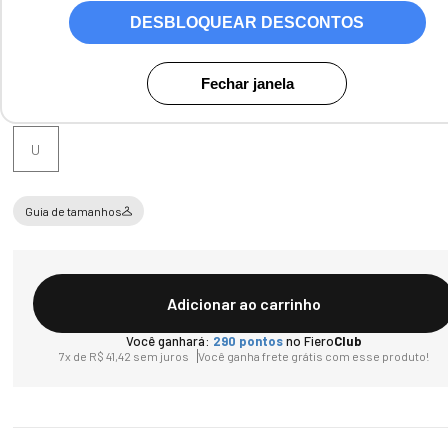
Cores:
Castanho
DESBLOQUEAR DESCONTOS
Fechar janela
Tamanho
U
Guia de tamanhos
Adicionar ao carrinho
Você ganhará:
290
pontos
no Fiero
Club
7
x de
R$
41
,
42
sem juros
Você ganha frete grátis com esse produto!