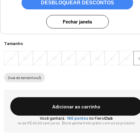
DESBLOQUEAR DESCONTOS
Cores:
Camurca Malbec
Fechar janela
Tamanho
34
35
36
37
38
39
40
41
42
Guia de tamanhos
Adicionar ao carrinho
Você ganhará:
160
pontos
no Fiero
Club
4
x de
R$
40
,
00
sem juros
Você ganha frete grátis com esse produto!