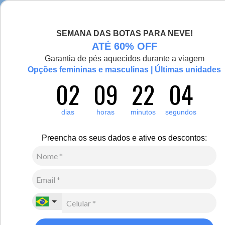
Esquenta de verdade! Casaco Artic Pro para -30°C
SEMANA DAS BOTAS PARA NEVE!
0
Zoom
ATÉ 60% OFF
Garantia de pés aquecidos durante a viagem
Opções femininas e masculinas | Últimas unidades
02
09
22
04
Feminino
Calçados
Pantufa
31
Avaliações
dias
horas
minutos
segundos
-50%
Pantufa de couro para o inverno e frio em lã
Preencha os seus dados e ative os descontos:
sintética Curitiba 453
R$
320
,
00
R$
160
,
00
4
x de
R$
40
,
00
sem juros
Ver Parcelas
(5% OFF no PIX/Boleto)