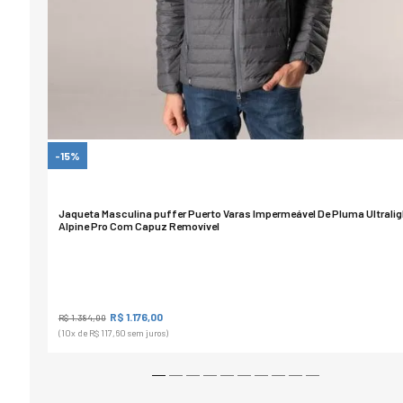
-15%
Jaqueta Masculina puffer Puerto Varas Impermeável De Pluma Ultralig
Alpine Pro Com Capuz Removível
R$ 1.176,00
R$ 1.384,00
(10
x de
R$ 117,60
sem juros)