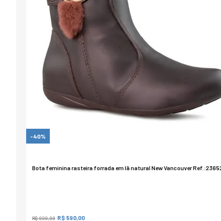
-40%
Bota feminina rasteira forrada em lã natural New Vancouver Ref.:2365
R$ 590,00
R$ 990,00