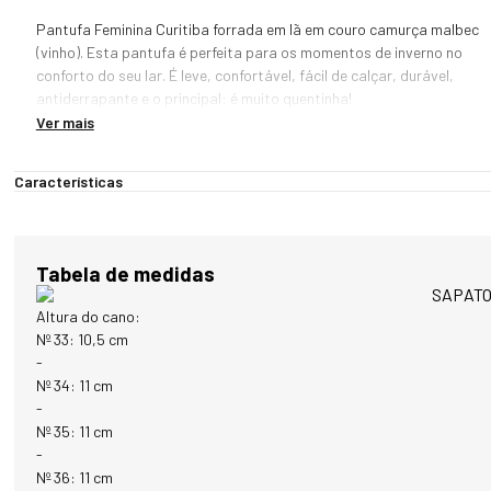
Pantufa Feminina Curitiba forrada em lã em couro camurça malbec 
(vinho). Esta pantufa é perfeita para os momentos de inverno no 
conforto do seu lar. É leve, confortável, fácil de calçar, durável, 
antiderrapante e o principal: é muito quentinha!

Ver mais
Forrada 100% em lã sintética de alta qualidade, parte externa em 
couro camurça e sola antiderrapante.
Características
Tabela de medidas
SAPATO
Altura do cano:
Nº 33: 10,5 cm
-
Nº 34: 11 cm
-
Nº 35: 11 cm
-
Nº 36: 11 cm