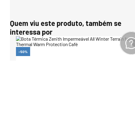
Quem viu este produto, também se
interessa por
-50%
Bota Térmica Zenith Impermeável All Winter Terrain forro Thermal War
Protection Café
R$ 670,00
R$ 1.327,00
(10
x de
R$ 67,00
sem juros)