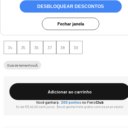
DESBLOQUEAR DESCONTOS
Cores:
Cinza
Fechar janela
Tamanho
34
35
36
37
38
39
Guia de tamanhos
Adicionar ao carrinho
Você ganhará:
200
pontos
no Fiero
Club
5
x de
R$
40
,
00
sem juros
Você ganha frete grátis com esse produto!