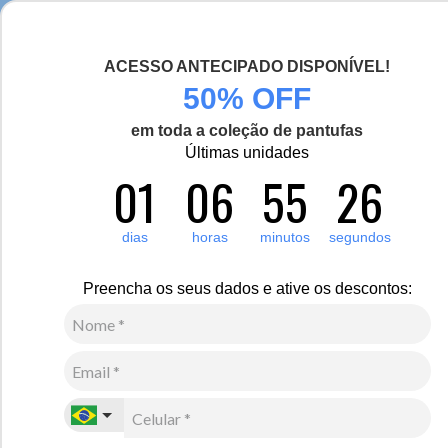
Chegou a nova coleção Alma Viajante, conheça aqui
ACESSO ANTECIPADO DISPONÍVEL!
0
Zoom
50% OFF
em toda a coleção de pantufas
Vídeo
Últimas unidades
01
06
55
26
Feminino
Calçados
Pantufa
-50%
dias
horas
minutos
segundos
Pantufa The Box Essential forrada em lã sintética
Ref.:22913
Preencha os seus dados e ative os descontos:
R$
400
,
00
R$
200
,
00
5
x de
R$
40
,
00
sem juros
Ver Parcelas
(5% OFF no PIX/Boleto)