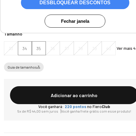
DESBLOQUEAR DESCONTOS
Cores:
Camurca Cafe
Fechar janela
Tamanho
Ver mais 4
33
34
35
36
37
38
39
40
Guia de tamanhos
Adicionar ao carrinho
Você ganhará:
220
pontos
no Fiero
Club
5
x de
R$
44
,
00
sem juros
Você ganha frete grátis com esse produto!