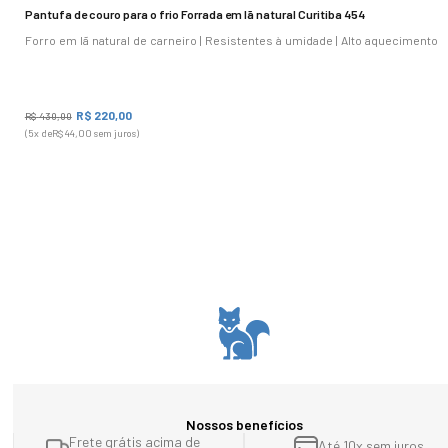
-
Pantufa de couro para o frio Forrada em lã natural Curitiba 454
Nº 36: 23 cm
Forro em lã natural de carneiro | Resistentes à umidade | Alto aquecimento
-
Nº 37: 24 cm
-
R$
220
,
00
R$
430
,
00
Nº 38: 25 cm
(
5
x de
R$
44
,
00
sem juros)
-
Nº 39: 25,5 cm
-
Nº 40: 26 cm
-
Nº 41: 26,5 cm
-
Nº 42: 27 cm
-
Nº 43: 27,5 cm
-
Nº 44: 28 cm
Nossos benefícios
Frete grátis acima de
Até 10x sem juros