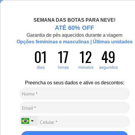
Chegou a nova coleção Alma Viajante, conheça aqui
SEMANA DAS BOTAS PARA NEVE!
0
Zoom
ATÉ 60% OFF
Garantia de pés aquecidos durante a viagem
Opções femininas e masculinas | Últimas unidades
01
17
12
48
Feminino
Calçados
Sapatilha
18
Avaliações
dias
horas
minutos
segundos
-49%
Pantufa para o frio Forrada em lã natural Curitiba
Preencha os seus dados e ative os descontos:
R$
430
,
00
R$
220
,
00
5
x de
R$
44
,
00
sem juros
Ver Parcelas
(5% OFF no PIX/Boleto)