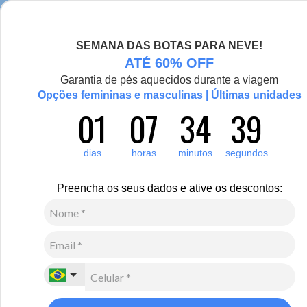
Seja bem-vinda(o), Viajante de Inverno!
SEMANA DAS BOTAS PARA NEVE!
0
Zoom
ATÉ 60% OFF
Garantia de pés aquecidos durante a viagem
Opções femininas e masculinas | Últimas unidades
01
07
34
38
Masculino
Vestuário
Moletom e Fleece
Novo
dias
horas
minutos
segundos
Blusa moletom masculino Alma Viajante
Preencha os seus dados e ative os descontos:
R$
340
,
00
8
x de
R$
42
,
50
sem juros
Ver Parcelas
(5% OFF no PIX/Boleto)
Cores:
Azul