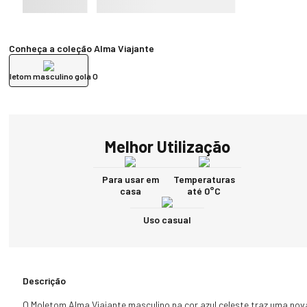
Conheça a coleção Alma Viajante
Moletom masculino gola O
Melhor Utilização
Para usar em
Temperaturas
casa
até 0°C
Uso casual
Descrição
O Moletom Alma Viajante masculino na cor azul celeste traz uma nova