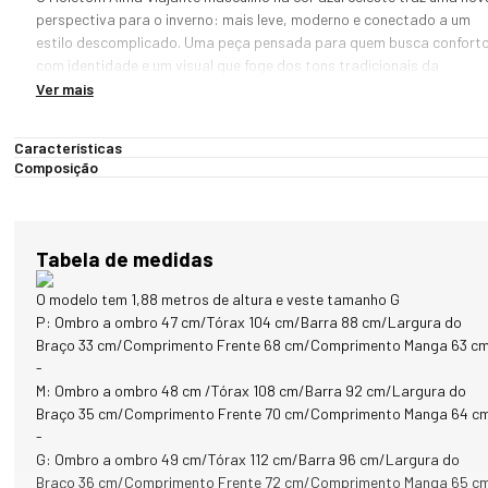
perspectiva para o inverno: mais leve, moderno e conectado a um 
estilo descomplicado. Uma peça pensada para quem busca conforto
com identidade e um visual que foge dos tons tradicionais da 
estação.

Ver mais
O destaque está no patch frontal da coleção Alma Viajante, aplicado
Características
de forma central. Ele simboliza a jornada, a descoberta e o espírito 
Composição
livre, transformando o moletom em uma peça que vai além do básico.
A modelagem masculina foi desenvolvida para proporcionar conforto
e mobilidade. Com um caimento equilibrado, a peça acompanha o 
Tabela de medidas
corpo sem restringir movimentos, sendo ideal para o uso no dia a dia
ou em viagens.

O modelo tem 1,88 metros de altura e veste tamanho G
P: Ombro a ombro 47 cm/Tórax 104 cm/Barra 88 cm/Largura do
O tecido, composto por algodão, poliéster e elastano, entrega 
Braço 33 cm/Comprimento Frente 68 cm/Comprimento Manga 63 c
maciez ao toque, boa resistência e elasticidade. Essa combinação 
-
garante conforto térmico para dias de frio leve a moderado, além de
M: Ombro a ombro 48 cm /Tórax 108 cm/Barra 92 cm/Largura do
durabilidade no uso contínuo.

Braço 35 cm/Comprimento Frente 70 cm/Comprimento Manga 64 c
-
Versátil, o moletom pode ser utilizado como peça principal em 
G: Ombro a ombro 49 cm/Tórax 112 cm/Barra 96 cm/Largura do
temperaturas amenas ou como camada intermediária em dias mais 
Braço 36 cm/Comprimento Frente 72 cm/Comprimento Manga 65 c