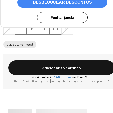
DESBLOQUEAR DESCONTOS
Tamanho
Fechar janela
PP
P
M
G
GG
XG
Guia de tamanhos
Adicionar ao carrinho
Você ganhará:
340
pontos
no Fiero
Club
8
x de
R$
42
,
50
sem juros
Você ganha frete grátis com esse produto!