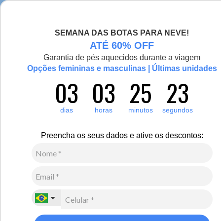
Seja bem-vinda(o), Viajante de Inverno!
SEMANA DAS BOTAS PARA NEVE!
0
ATÉ 60% OFF
Zoom
Garantia de pés aquecidos durante a viagem
Vídeo
Opções femininas e masculinas | Últimas unidades
03
03
25
23
Masculino
Vestuário
Moletom e Fleece
dias
horas
minutos
segundos
4
Avaliações
Fleece Térmico Masculino Gola Alta para neve e frio
Preencha os seus dados e ative os descontos:
Michigan Original
R$
630
,
00
10
x de
R$
63
,
00
sem juros
Ver Parcelas
(5% OFF no PIX/Boleto)