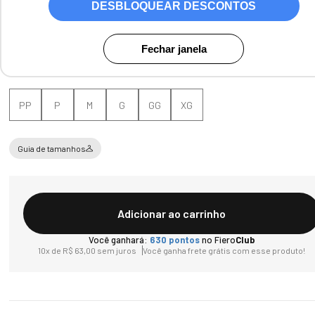
DESBLOQUEAR DESCONTOS
Cores:
Azul Marinho
Fechar janela
Tamanho
PP
P
M
G
GG
XG
Guia de tamanhos
Adicionar ao carrinho
Você ganhará:
630
pontos
no Fiero
Club
10
x de
R$
63
,
00
sem juros
Você ganha frete grátis com esse produto!