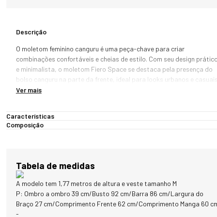
Descrição
O moletom feminino canguru é uma peça-chave para criar 
combinações confortáveis e cheias de estilo. Com seu design prático
e minimalista, o moletom Fiero Space se destaca pela presença do 
bolso canguru na parte da frente, ideal para looks urbanos e casuais.
O moletom canguru com capuz é uma ótima opção para as mulheres 
Ver mais
que desejam um visual casual e moderno. Além do estilo, o bolso 
canguru oferece funcionalidade e permite aquecer as mãos ou 
Características
guardar pequenos objetos com facilidade.

Composição
Outro destaque deste moletom feminino é a textura macia graças ao
forro peluciado, ideal para os dias mais frios. O toque incrivelmente 
sedoso e agradável oferece conforto e proteção térmica. O material 
Tabela de medidas
utilizado para o desenvolvimento do moletom é composto por 
algodão e poliéster, resultando em um produto durável, resistente e 
A modelo tem 1,77 metros de altura e veste tamanho M
confortável. Além disso, possui elasticidade para flexibilidade dos 
P: Ombro a ombro 39 cm/Busto 92 cm/Barra 86 cm/Largura do
movimentos.

Braço 27 cm/Comprimento Frente 62 cm/Comprimento Manga 60 c
-