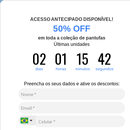
Seja bem-vinda(o), Viajante de Inverno!
ACESSO ANTECIPADO DISPONÍVEL!
0
50% OFF
em toda a coleção de pantufas
Vídeo
Últimas unidades
02
01
15
41
dias
horas
minutos
segundos
Preencha os seus dados e ative os descontos: