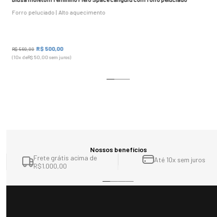
Forro peluciado | Alto aquecimento
R$
500
,
00
R$
560
,
00
(
10
x de
R$
50
,
00
sem juros)
Nossos benefícios
Frete grátis acima de
Até 10x sem juros
R$1.000,00