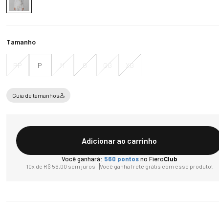
Tamanho
PP
P
M
G
GG
XG
Guia de tamanhos
Adicionar ao carrinho
Você ganhará:
560
pontos
no Fiero
Club
10
x de
R$
56
,
00
sem juros
Você ganha frete grátis com esse produto!