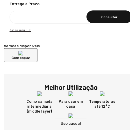
Calcular O Frete
Não sei meu CEP
Versões disponíveis
Com capuz
Melhor Utilização
Como camada
Para usar em
Temperaturas
intermediária
casa
até 12°C
(middle layer)
Uso casual