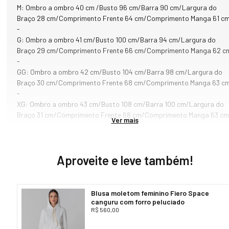
O modelo na cor branca é ideal para as mulheres que buscam uma 
M: Ombro a ombro 40 cm /Busto 96 cm/Barra 90 cm/Largura do
peça versátil, prática  e estilosa. A cor clássica da moda inverno 
Braço 28 cm/Comprimento Frente 64 cm/Comprimento Manga 61 c
permite diferentes combinações, como looks monocromáticos, 
-
neutros ou com cores variadas. Abuse da criatividade e estilo! Para 
G: Ombro a ombro 41 cm/Busto 100 cm/Barra 94 cm/Largura do
um toque especial, os punhos e barra contam com acabamento em 
Braço 29 cm/Comprimento Frente 66 cm/Comprimento Manga 62 c
ribana, bem como cordas desenvolvidas em algodão natural na part
-
do capuz. Possui ainda aplicação da marca Fiero na parte frontal 
GG: Ombro a ombro 42 cm/Busto 104 cm/Barra 98 cm/Largura do
central e na parte das costas aplicado o mascote (Snowfox).

Braço 30 cm/Comprimento Frente 68 cm/Comprimento Manga 63 c
-
Principais características:

XG: Ombro a ombro 43 cm/Busto 108 cm/Barra 100 cm/Largura do
- Forro com toque incrivelmente sedoso e aveludado

Braço 31 cm/Comprimento Frente 68 cm/Comprimento Manga 63 cm
Ver mais
- Modelo conta com punhos e barra com acabamento em ribana

- Produto recebe selos de certificação de sustentabilidade e cuidado
com o ambiente

- Bolso canguru na parte frontal do moletom

Aproveite e leve também!
- Capuz ajustável com cordão feito em algodão natural

Composição:

Blusa moletom feminino Fiero Space
- 85% Algodão

canguru com forro peluciado
- 15% Poliéster

R$ 560,00