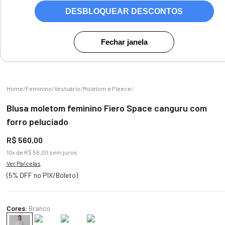
DESBLOQUEAR DESCONTOS
Zoom
Fechar janela
Feminino
Vestuário
Moletom e Fleece
Blusa moletom feminino Fiero Space canguru com
forro peluciado
R$
560
,
00
10
x de
R$
56
,
00
sem juros
Ver Parcelas
(5% OFF no PIX/Boleto)
Cores:
Branco