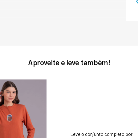
de recursos natura
qualidade é alcan
como acompanhamen
modernos testes de
em um excelente ma
sustentabilidade. 

Os fios e matéria
OEKO-TEX 100 e/ou
a Lista de Substân
normas americanas
Aproveite e leve também!
auditorias naciona
critérios da NATIF
eficiência, susten
validação de apro
cadeias de suprim
o meio ambiente, 
causar alergias e 
Leve o conjunto completo por