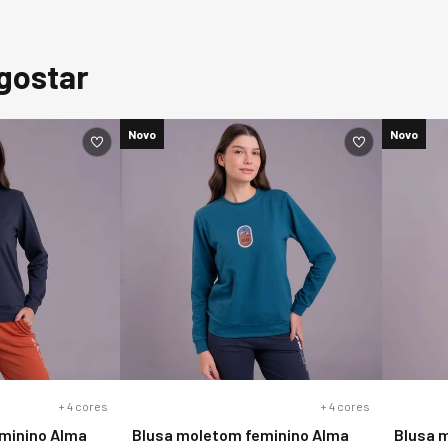
gostar
Novo
Novo
+
4
cores
+
4
cores
minino Alma
Blusa moletom feminino Alma
Blusa 