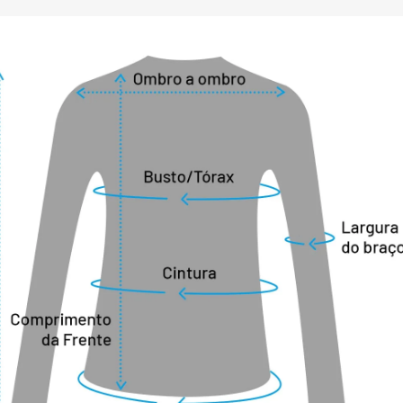
lgodão, 27% poliéster, 7% elastano

ísticas do tecido utilizado no 
este produto:

volvido com um processo especial, o que 
rial com toque natural suave e 
e uma superfície lisa, sedosa e regular;

;

ncia, durabilidade e estabilidade 
vitar a torção durante o uso e lavagem;

as e processos utilizados no 
este produto são inovadores e o 
ido sem toxicidade e biodegradável;

facilidade;

V50+ eficiente e permanente.

SUSTENTABILIDADE: 

o sustentável no desenvolvimento de 
ações ambientais, o tecido deste 
o de processos limpos, com a utilização 