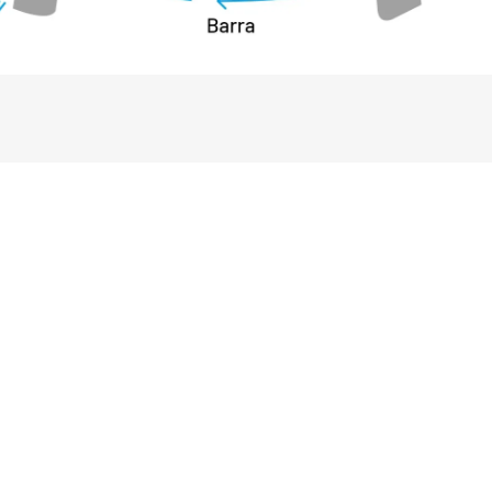
is de forma eficiente. O padrão de 
çado graças às ações implementadas, 
to de qualidade, tingimento especial, 
 qualidade, entre outros. Isso resulta 
terial, garantindo ainda a 
s-primas usadas atendem a certificação 
 norma Bluesign, em conformidade com 
cias Restritas (RSL), seguindo as 
 e europeias. Outras ações são as 
is e internacionais e o seguimento dos 
IC, que garantem maior agilidade, 
tabilidade e precisão no processo de 
vação de cores para atendimento às 
ento global. Além de ser um cuidado com 
também contribui para menor risco de 
não são cancerígenos.