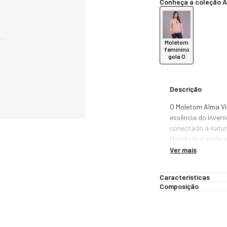
Conheça a coleção A
Moletom
feminino
gola O
Descrição
O Moletom Alma Via
essência do invern
conectado à natur
liberdade e estilo
para o dia a dia.

Ver mais
O destaque está n
Características
Viajante, aplicado
Composição
do que um elemento
conexão com novos
marca.
