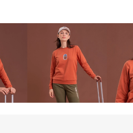
A modelagem foi d
confortável, com l
descomplicado. É 
diferentes moment
viagens e experiênc
O tecido combina a
uma estrutura equi
flexibilidade. O t
proporcionando con
leve a moderado.

Versátil, o moleto
temperaturas ame
composições mais 
terracota traz per
tons naturais e te
e cria combinaçõe
de reforçar a cone
livre. O Moletom A
une conforto, estilo