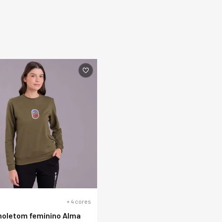
+
4
cores
moletom feminino Alma