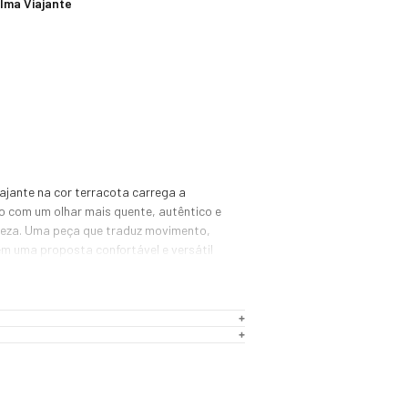
lma Viajante
jante na cor terracota carrega a 
o com um olhar mais quente, autêntico e 
eza. Uma peça que traduz movimento, 
 em uma proposta confortável e versátil 
o patch frontal da coleção Alma 
 no centro da peça. Ele representa mais 
 visual — é um símbolo da jornada, da 
 caminhos e da identidade viajante da 