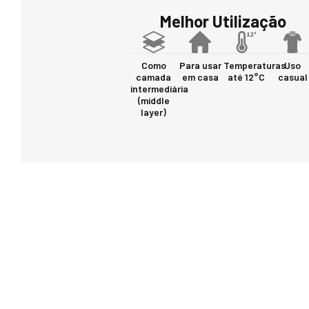
Melhor Utilização
Como
Para usar
Temperaturas
Uso
camada
em casa
até 12°C
casual
intermediária
(middle
layer)