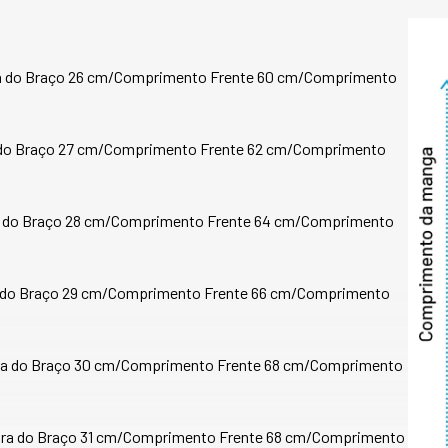
Composição: 66% a
Principais caracter
a do Braço 26 cm/Comprimento Frente 60 cm/Comprimento 
desenvolvimento d
- O tecido é desen
resulta em um mate
 do Braço 27 cm/Comprimento Frente 62 cm/Comprimento 
confortável, além d
- Fácil manutenção
- Excelente resistê
dimensional para e
a do Braço 28 cm/Comprimento Frente 64 cm/Comprimento 
- As matérias-prim
desenvolvimento d
resultado é um tec
a do Braço 29 cm/Comprimento Frente 66 cm/Comprimento 
- Não amassa com 
- Proteção solar U
ra do Braço 30 cm/Comprimento Frente 68 cm/Comprimento 
CERTIFICADOS DE 
Priorizando o cicl
tecnologias e inov
produto é resultad
ura do Braço 31 cm/Comprimento Frente 68 cm/Comprimento 