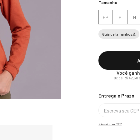
Tamanho
PP
P
M
Guia de tamanhos
A
Você ganh
8
x de
R$
42
,
50
Não sei meu CEP