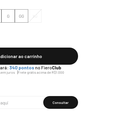
G
GG
XG
dicionar ao carrinho
ará:
340
pontos
no Fiero
Club
sem juros
Frete grátis acima de R$1.000
Calcular O
Frete