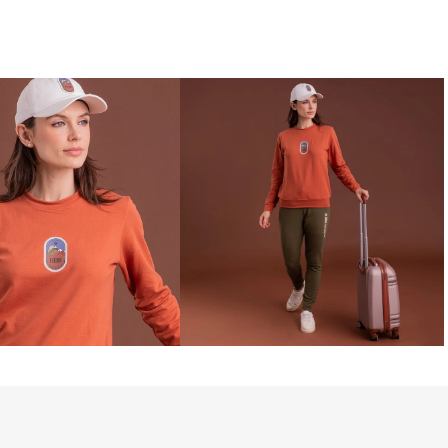
esenvolvida para oferecer um caimento 
iberdade de movimento e uso 
aquele tipo de peça que acompanha 
os: desde uma rotina mais leve até 
ias em climas mais frios.

lgodão, poliéster e elastano, criando 
librada entre maciez, resistência e 
oque é suave e aconchegante, 
forto térmico ideal para dias de frio 
m pode ser usado sozinho em 
nas ou como camada intermediária em 
completas para o inverno. A cor 
sonalidade ao produto. Inspirada em 
rrosos, ela adiciona profundidade ao look 
s interessantes com peças neutras, além 
xão com paisagens e experiências ao ar 
lma Viajante terracota é uma peça que 
 e significado.
