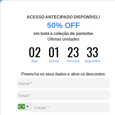
Chegou a nova coleção Alma Viajante, conheça aqui
ACESSO ANTECIPADO DISPONÍVEL!
0
Zoom
50% OFF
em toda a coleção de pantufas
Vídeo
Últimas unidades
02
01
23
33
Infantil
Acessórios
Meia térmica
Meia térmica infantil Heat Holders Lite 1.6 Star Wars
dias
horas
minutos
segundos
R$
300
,
00
7
x de
R$
42
,
85
sem juros
Preencha os seus dados e ative os descontos:
Ver Parcelas
(5% OFF no PIX/Boleto)
Cores:
Preto