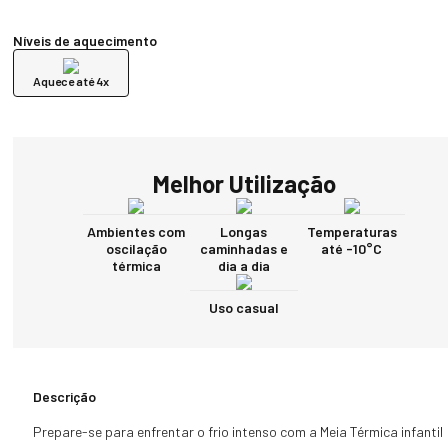
Níveis de aquecimento
Aquece até 4x
Melhor Utilização
Ambientes com
Longas
Temperaturas
oscilação
caminhadas e
até -10°C
térmica
dia a dia
Uso casual
Descrição
Prepare-se para enfrentar o frio intenso com a Meia Térmica infantil 