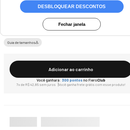
DESBLOQUEAR DESCONTOS
Tamanho
24 a
29 a
Fechar janela
28
34
Guia de tamanhos
Adicionar ao carrinho
Você ganhará:
300
pontos
no Fiero
Club
7
x de
R$
42
,
85
sem juros
Você ganha frete grátis com esse produto!