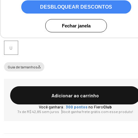
DESBLOQUEAR DESCONTOS
Fechar janela
Tamanho
U
Guia de tamanhos
Adicionar ao carrinho
Você ganhará:
300
pontos
no Fiero
Club
7
x de
R$
42
,
85
sem juros
Você ganha frete grátis com esse produto!