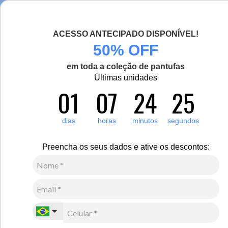
Seja bem-vinda(o), Viajante de Inverno!
ACESSO ANTECIPADO DISPONÍVEL!
0
Zoom
50% OFF
em toda a coleção de pantufas
Vídeo
Últimas unidades
01
07
24
25
Feminino
Acessórios
Meia Térmica
24
Avaliações
Meia Térmica Feminina Heat Holders Lite 1.6 Cano
dias
horas
minutos
segundos
Médio
Preencha os seus dados e ative os descontos:
R$
300
,
00
7
x de
R$
42
,
85
sem juros
Ver Parcelas
(5% OFF no PIX/Boleto)
Cores:
Rosa