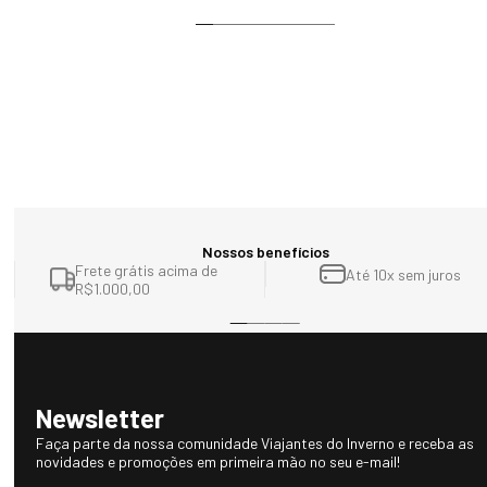
Nossos benefícios
Frete grátis acima de
Até 10x sem juros
R$1.000,00
Newsletter
Faça parte da nossa comunidade Viajantes do Inverno e receba as
novidades e promoções em primeira mão no seu e-mail!