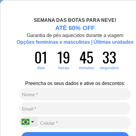
Chegou a nova coleção Alma Viajante, conheça aqui
SEMANA DAS BOTAS PARA NEVE!
0
Zoom
ATÉ 60% OFF
Garantia de pés aquecidos durante a viagem
Vídeo
Opções femininas e masculinas | Últimas unidades
01
19
45
32
Masculino
Vestuário
Calças
1
Avaliação
dias
horas
minutos
segundos
-8%
Calça jogger de moletom masculina Winter Moments
Preencha os seus dados e ative os descontos:
R$
370
,
00
R$
340
,
00
8
x de
R$
42
,
50
sem juros
Ver Parcelas
(5% OFF no PIX/Boleto)