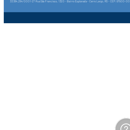
33.564.264/0001-27 Rua São Francisco, 1320 - Bairro Esplanada - Cerro Largo, RS - CEP: 97900-0