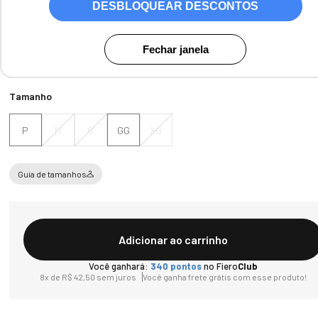
DESBLOQUEAR DESCONTOS
Cores:
Preto / Cinza mescla
Fechar janela
Tamanho
P
M
G
GG
XG
Guia de tamanhos
Adicionar ao carrinho
Você ganhará:
340
pontos
no Fiero
Club
8
x de
R$
42
,
50
sem juros
Você ganha frete grátis com esse produto!