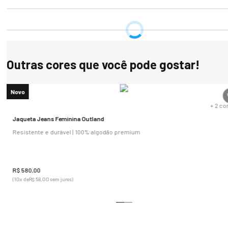
Outras cores que você pode gostar!
Novo
s
+
2
co
Jaqueta Jeans Feminina Outland
Resistente e durável | 100% algodão premium
R$
580
,
00
(
10
x de
R$
58
,
00
sem juros)