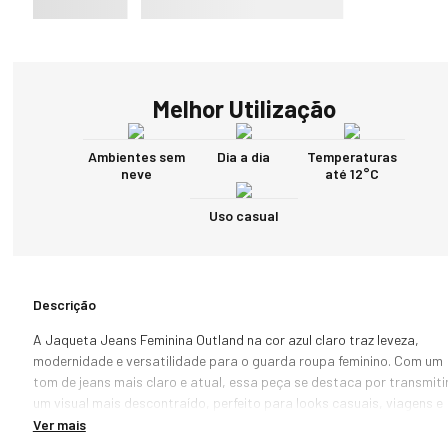
Melhor Utilização
Ambientes sem
Dia a dia
Temperaturas
neve
até 12°C
Uso casual
Descrição
A Jaqueta Jeans Feminina Outland na cor azul claro traz leveza, 
modernidade e versatilidade para o guarda roupa feminino. Com um 
tom de jeans mais claro e atual, essa peça se destaca por transmitir
um visual mais descontraído, perfeito para looks casuais, viagens e 
produções de meia estação.

Ver mais