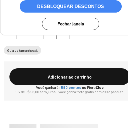
DESBLOQUEAR DESCONTOS
Tamanho
Fechar janela
PP
P
M
G
GG
Guia de tamanhos
Adicionar ao carrinho
Você ganhará:
580
pontos
no Fiero
Club
10
x de
R$
58
,
00
sem juros
Você ganha frete grátis com esse produto!