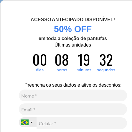
Seja bem-vinda(o), Viajante de Inverno!
ACESSO ANTECIPADO DISPONÍVEL!
0
Zoom
50% OFF
em toda a coleção de pantufas
Vídeo
Últimas unidades
00
08
19
32
Feminino
Vestuário
Casaco
Novo
dias
horas
minutos
segundos
Jaqueta Jeans Feminina Outland
R$
580
,
00
Preencha os seus dados e ative os descontos:
10
x de
R$
58
,
00
sem juros
Ver Parcelas
(5% OFF no PIX/Boleto)
Cores:
Azul Claro