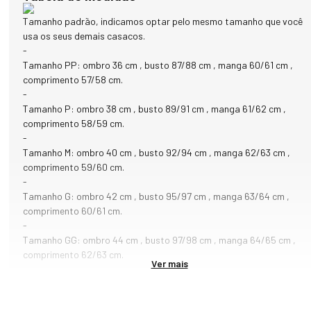
Tamanho padrão, indicamos optar pelo mesmo tamanho que você
usa os seus demais casacos.
-
Tamanho PP: ombro 36 cm , busto 87/88 cm , manga 60/61 cm ,
comprimento 57/58 cm.
-
Tamanho P: ombro 38 cm , busto 89/91 cm , manga 61/62 cm ,
comprimento 58/59 cm.
-
Tamanho M: ombro 40 cm , busto 92/94 cm , manga 62/63 cm ,
comprimento 59/60 cm.
-
Tamanho G: ombro 42 cm , busto 95/97 cm , manga 63/64 cm ,
comprimento 60/61 cm.
-
Tamanho GG: ombro 44 cm , busto 97/98 cm , manga 64/65 cm ,
comprimento 62/63 cm.
Ver mais
-
Tamanho XG: ombro 45 cm , busto 99/102 cm , manga 65/66 cm ,
comprimento 63/64 cm.