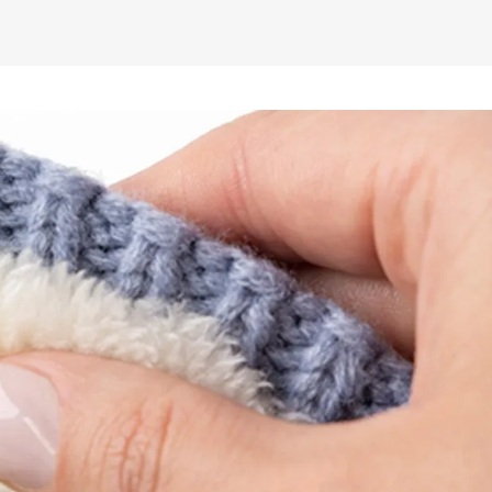
 de produtos e marcas, a fim de 
e os produtos que realmente interessam 

a empresa que nasceu em 1947 na 
lmente a empresa comercializava apenas 
assar do tempo, encarou o desafio de 
eia que realmente aquecesse os pés dos 
 vários projetos e testes, o time de 
a empresa enfim alcançou o seu objetivo 
tão a marca vendeu mais de 20 milhões 
 em todo o mundo e hoje complementa o 
roduto com uma linha de acessórios e 
imento foi fruto da satisfação e 
 clientes, que podem contar com o 
orto e proteção dos produtos Heat 
 casa, no trabalho ou curtindo o 