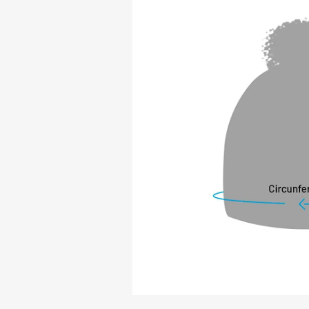
- O isolamento té
macio e textura de 
próximo à pele. O 
produto confortável
COMPOSIÇÃO:

Exterior: 100% Acríl
Forro: 100% Poliéster
CONHEÇA A MARCA 
Nós (FIERO) sempr
um estilo de vida 
sólidos. O nosso es
a família, viajar e
acreditamos que u
somente produtos,
fortificar o estilo
Partners é um segm
outras marcas que
FIERO, ou que de 
estilo de vida. O n