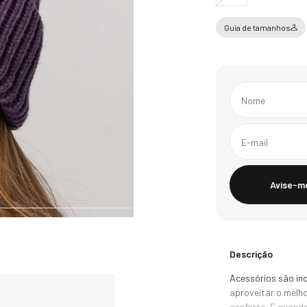
Guia de tamanhos
Avise-m
Descrição
Acessórios são in
aproveitar o melh
conforto. E quand