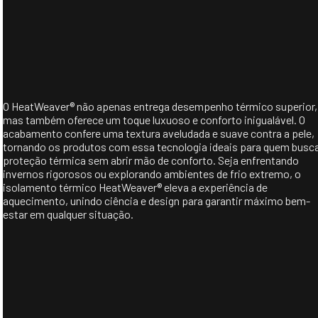
O HeatWeaver® não apenas entrega desempenho térmico superior,
mas também oferece um toque luxuoso e conforto inigualável. O
acabamento confere uma textura aveludada e suave contra a pele,
tornando os produtos com essa tecnologia ideais para quem busc
proteção térmica sem abrir mão de conforto. Seja enfrentando
invernos rigorosos ou explorando ambientes de frio extremo, o
isolamento térmico HeatWeaver® eleva a experiência de
aquecimento, unindo ciência e design para garantir máximo bem-
estar em qualquer situação.