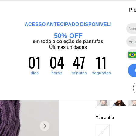
 bem-vinda(o), Viajante de Inverno! Mais de 1400 produtos para o inverno e
Pre
Marcas convidadas
Promoções
Destaques
Sobre nós
ACESSO ANTECIPADO DISPONÍVEL!
50% OFF
Termos mais buscados
em toda a coleção de pantufas
1
º
pantufa
Últimas unidades
Gorro Térmi
01
04
47
09
2
º
artic pro
Solna em Tri
3
º
grenoble
10
dias
horas
minutos
segundos
4
º
bota forrada
5
º
blusa tricô manga curta
Cores:
Roxo
Tamanho
U