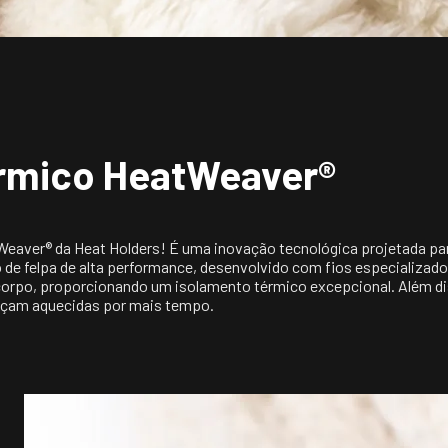
érmico HeatWeaver®
eaver® da Heat Holders! É uma inovação tecnológica projetada para
ro de felpa de alta performance, desenvolvido com fios especializ
o corpo, proporcionando um isolamento térmico excepcional. Além dis
eçam aquecidas por mais tempo.