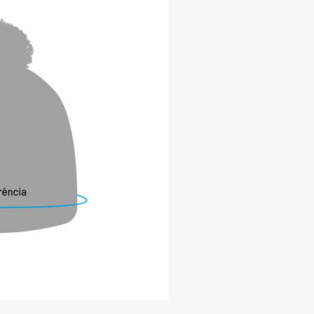
rmico do forro HeatWeaver®, com toque 
pelúcia, facilita a retenção de calor 
toque é macio e sedoso, tornando o 
 para o uso.

ico 

 

HEAT HOLDERS e a FIERO Partners:

e acreditamos que uma marca é feita por 
marcante, por valores prósperos e 
tilo de vida é aproveitar o inverno, curtir 
 realmente viver a vida! Sempre 
ma empresa é muito mais do que 
 mas uma união de fatores que ajudam a 
 de vida criado pela marca. A FIERO 
ento criado com o intuito de agrupar 
 levam o mesmo estilo e propósito da 
alguma forma podem fortalecer o nosso 
osso time de especialistas do frio faz uma 