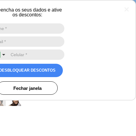
 neve
encha os seus dados e ative
os descontos:
Digite a sua busca aqui
0
co Feminino Pompom
cô Heat Holders - Roxo
DESBLOQUEAR DESCONTOS
Avaliações
Fechar janela