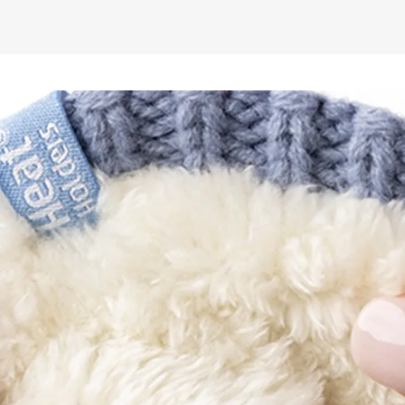
rigorosa curadoria
apresentar soment
ao nosso conceito.

Heat Holders é um
Inglaterra. Inicia
tecidos e, com o p
desenvolver uma m
seus clientes! Após
desenvolvimento d
em 2008. Desde en
de pares de meias
seu portfólio de p
roupas. Este cresc
admiração de seus
aquecimento, conf
Holders estejam em
inverno!