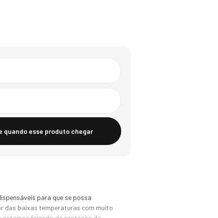
e quando esse produto chegar
dispensáveis para que se possa 
or das baixas temperaturas com muito 
o estamos falando da proteção da 