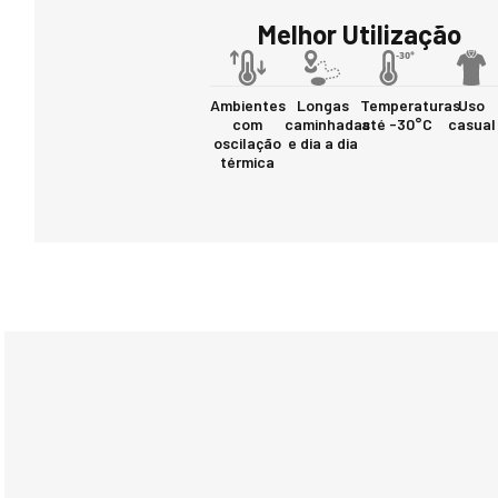
Melhor Utilização
Ambientes
Longas
Temperaturas
Uso
com
caminhadas
até -30°C
casual
oscilação
e dia a dia
térmica