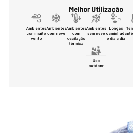
Melhor Utilização
Ambientes
Ambientes
Ambientes
Ambientes
Longas
Tem
com muito
com neve
com
sem neve
caminhadas
até
vento
oscilação
e dia a dia
térmica
Uso
outdoor