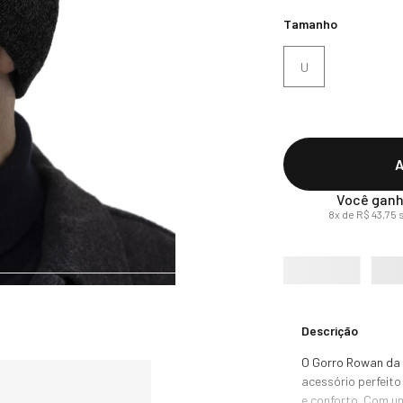
Tamanho
U
A
Você ganh
8
x de
R$
43
,
75
s
Descrição
O Gorro Rowan da 
acessório perfeito
e conforto. Com um