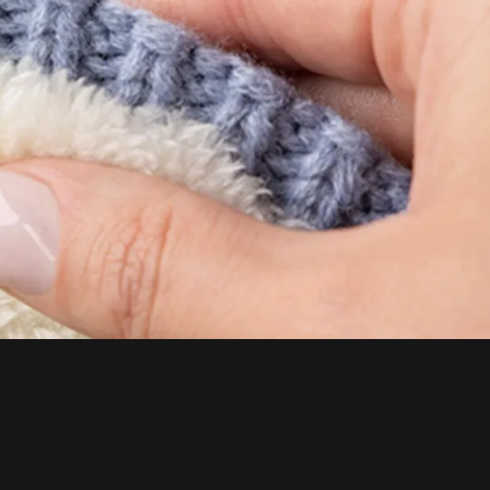
mal, este gorro adiciona um toque de 
u visual. Invista no Gorro Rowan da Heat 
 de conforto, proteção e estilo durante 
verno. Não deixe que o clima gelado te 
r suas atividades ao ar livre. 
e, estiloso e preparado com o Gorro 
 HEAT HOLDERS™ / FORRO HEATWEAVER™

TERÍSTICAS:

olvido com um fio térmico especial, que 
imo isolamento térmico através de suas 
xpelem a umidade.

e elasticidade do produto é garantida com 
ite que o gorro faça o contorno em torno 
orma natural, melhorando o seu ajuste, 
rto.

rmico do forro HeatWeaver®, com toque 
pelúcia, facilita a retenção de calor 
toque é macio e sedoso, tornando o 