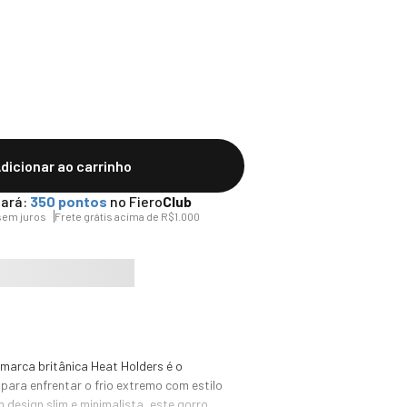
dicionar ao carrinho
ará:
350
pontos
no Fiero
Club
em juros
Frete grátis acima de R$1.000
marca britânica Heat Holders é o 
 para enfrentar o frio extremo com estilo 
 design slim e minimalista, este gorro 