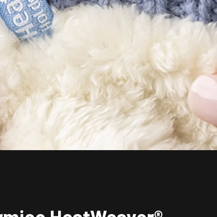
casual ou mais for
sofisticação ao se
Holders e desfrute
os dias frios de in
impeça de aproveita
Mantenha-se quent
Rowan.

Tecnologias: FIO
PRINCIPAIS CARAC
* O gorro é desenv
proporciona um ót
propriedades que e
* A flexibilidade 
a ribana, que perm
de sua cabeça de f
aquecimento e confo
* O isolamento té
macio e textura de 
próximo à pele. O 
érmico HeatWeaver®