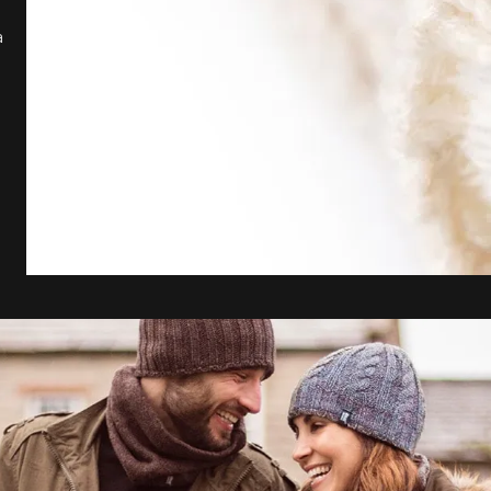
estilo de vida. O n
a
rigorosa curadoria
apresentar soment
ao nosso conceito.
Heat Holders é um
Inglaterra. Inicia
tecidos e, com o p
desenvolver uma m
seus clientes! Após
desenvolvimento d
em 2008. Desde en
de pares de meias
seu portfólio de p
roupas. Este cresc
admiração de seus
aquecimento, conf
Holders estejam em
inverno!