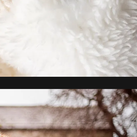
osso time de especialistas do frio faz uma 
 de produtos e marcas, a fim de 
e os produtos que realmente interessam 


a empresa que nasceu em 1947 na 
lmente a empresa comercializava apenas 
assar do tempo, encarou o desafio de 
eia que realmente aquecesse os pés dos 
 vários projetos e testes, o time de 
a empresa enfim alcançou o seu objetivo 
tão a marca vendeu dezenas de milhões 
 em todo o mundo e hoje complementa o 
roduto com uma linha de acessórios e 
imento foi fruto da satisfação e 
 clientes, que podem contar com o 
orto e proteção dos produtos Heat 
 casa, no trabalho ou curtindo o 