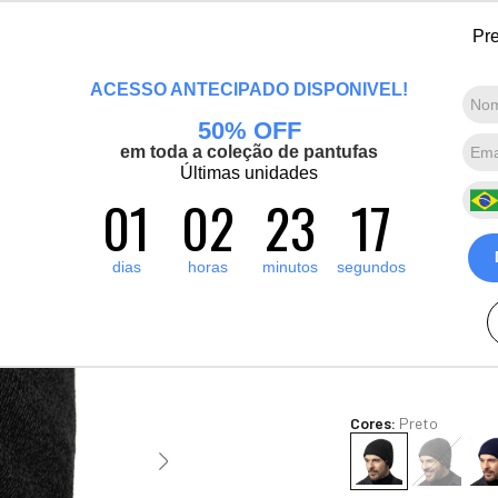
 bem-vinda(o), Viajante de Inverno! Mais de 1400 produtos para o inverno e
Pre
Marcas convidadas
Promoções
Destaques
Sobre nós
ACESSO ANTECIPADO DISPONÍVEL!
50% OFF
Termos mais buscados
em toda a coleção de pantufas
1
º
pantufa
Últimas unidades
Gorro Térmi
01
02
23
15
2
º
artic pro
Holders
3
º
grenoble
2
dias
horas
minutos
segundos
R$
350
,
00
4
º
bota forrada
8
x de
R$
43
,
75
sem juro
5
º
blusa tricô manga curta
Ver Parcelas
(5% OFF no PIX/Bolet
Cores:
Preto