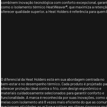
combinem inovação tecnológica com conforto excepcional, garant
como o isolamento térmico HeatWeaver®, que maximiza a retenção
oferecer qualidade superior, a Heat Holders é referência para que
O diferencial da Heat Holders está em sua abordagem centrada no
bem-estar e no desempenho térmico. Cada produto é projetado pa
oferecer proteção ideal contra o frio, com design ergonômico e
materiais cuidadosamente selecionados para garantir conforto e
funcionalidade. A marca é reconhecida por suas inovações, como 
meias com isolamento até 8 vezes mais eficiente do que as comun
que tornam atividades ao ar livre e rotinas em climas rigorosos mu