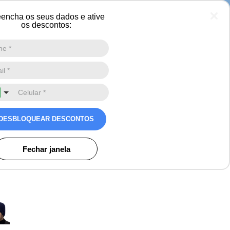
 neve
encha os seus dados e ative
os descontos:
Digite a sua busca aqui
0
co Masculino Rowan Heat
DESBLOQUEAR DESCONTOS
Avaliações
s
Fechar janela
o)